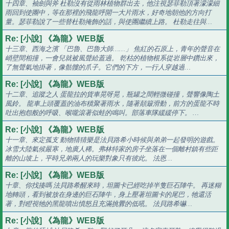
十四章、袖劍與斧 杜勒沒有從雨林植物群出去，他注視瑟菲勒頂著濛濛細
雨回到使團中，等在那裡的飛龍呼開一大片雨水，好奇地朝他的方向打
量。瑟菲勒說了一些替杜勒掩飾的話，與使團繼續上路。 杜勒走往與…
Re: [小說] 《為龍》WEB版
十三章、西海之濱 「巴魯、巴魯大師……」 焦紅的石原上，青年的聲音在
峭壁間相撞，一會兒就被風聲給蓋過。 乾枯的植物根系從岩層中鑽出來，
了無聲氣地掛著，像骷髏的爪子。它們的下方，一行人穿越過…
Re: [小說] 《為龍》WEB版
十二章、追蹤之人 蛋龍拉的貨車晃呀晃，瓶罐之間輕微碰撞，聲響像陶土
風鈴。 龍車上頭覆蓋的油布積聚著雨水，隨著顛簸滑動，前方的蛋龍不時
吐出抱怨般的呼吸、喉嚨滾著似蛙的鳴叫。部落車隊緩緩停下。 …
Re: [小說] 《為龍》WEB版
十一章、來定孤支 動物猜猜樂是法貝路希小時候與弟弟一起發明的遊戲。
冰雪大陸氣候嚴寒，地廣人稀。弗林特家的房子坐落在一個離村鎮有些距
離的山坡上，平時兄弟兩人的玩樂對象只有彼此。 法恩…
Re: [小說] 《為龍》WEB版
十章、你找揍嗎 法貝路希醒來時，坦圖卡已經吃掉半隻巨石陣牛。 再迷糊
地轉頭，看到被放在身邊的巨石陣牛，身上壓著坦圖卡的尾巴，牠還活
著，對瞪視牠的黑龍噴出憤怒且充滿挑釁的低吼。 法貝路希嚇…
Re: [小說] 《為龍》WEB版