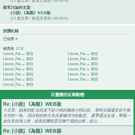
(13 篇文章 / 會員文章的 100.00%)
最常討論的主題:
[小說] 《為龍》WEB版
(13 篇文章 / 會員文章的 100.00%)
按讚紀錄
已按讚: 0
被讚過:
13 次
Lincent_Pan
←
前往
Lincent_Pan
←
前往
Lincent_Pan
←
前往
Lincent_Pan
←
前往
Lincent_Pan
←
前往
Lincent_Pan
←
前往
Lincent_Pan
←
前往
Lincent_Pan
←
前往
Lincent_Pan
←
前往
Lincent_Pan
←
前往
Lincent_Pan
←
前往
Lincent_Pan
←
前往
Lincent_Pan
←
前往
豆靈體的近期動態
Re: [小說] 《為龍》WEB版
十五章、歸來的龍 在高崖下起小雨的幾個小時以前。 那時太陽還安在午後
天空的一角。 四月初的秋天充斥著懶洋洋的氣息。 夏季還沒走遠，季風一
如往常自海上來，繞過亥爾拓普百轉千迴的山峰，從山…
Re: [小說] 《為龍》WEB版