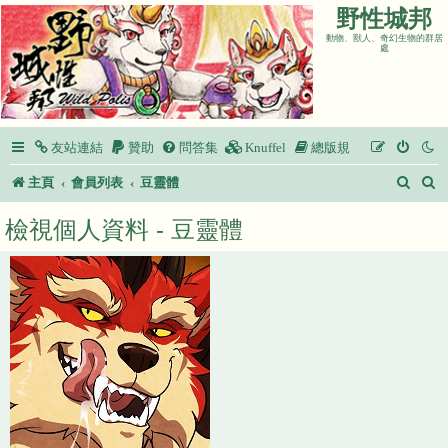
野性城邦
動物、獸人、奇幻生物的群居
處
友站連結
贊助
問答集
Knuffel
總版規
搜
主頁
會員列表
豆靈體
尋
檢視個人資料 - 豆靈體