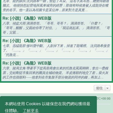
九章、龍的舔拭 法貝路希一聽，豎起了耳朵。 這名字真耳熟，總覺得聽過
幾次。 他很快想起營地與風車城旁的經歷：那個有時候會被人或龍掛在嘴
旁的名字。他一直以為坦圖卡是某位神，原來對方是真實…
Re: [小說] 《為龍》WEB版
八章、傾盆大雨 滴滴答答。 「哥哥、哥哥？」 滴滴答答。 「什麼？」
「哥哥，醒醒，父親給你寄了封信。」 「我這就起床。」 滴滴答答。 「哥
哥，父親…
Re: [小說] 《為龍》WEB版
七章、迅猛龍群 慘叫聲中斷。 人影掉下來，掉進了龍嘴裡。 法貝路希接歪
了。 「……。」 「……。」 「……。」 「……。」 「……。」 「……。」
「托魯克…
Re: [小說] 《為龍》WEB版
六章、賭局主角 帶著手下從馬骨商會出來的托魯克罵罵咧咧，拿出一疊糧
票，交給剛從市集回來的團員去補給物資。 羊皮捲順利地交了差，柴火灰
的工作也很順利——他拿到在市集脫手部分物資的同伴的錢，再加上…
前往
主頁
所有顯示的時間為
UTC+08:00
本網站使用 Cookies 以確保您在我們網站獲得最
友站連結：
佳體驗。
了解更多