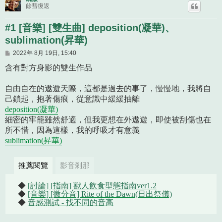
餘彗復返
#1 [音樂] [雙生曲] deposition(凝華)、
sublimation(昇華)
文
2022年 8月 19日, 15:40
章
含有對方身影的雙生作品
自由自在的遨遊天際，這都是過去的事了，慢慢地，我將自
己鎖起，抱著傷痕，從意識中緩緩抽離
deposition(凝華)
細密的牢籠雖然舒適，但我更想在外遨遊，即使被刮傷也在
所不惜，因為這樣，我的呼吸才有意義
sublimation(昇華)
推薦閱覽
影音剎那
◆
[討論] [指南] 獸人飲食型態指南ver1.2
◆
[音樂] [微分音] Rite of the Dawn(日出祭儀)
◆
音感測試 - 找不同的音高