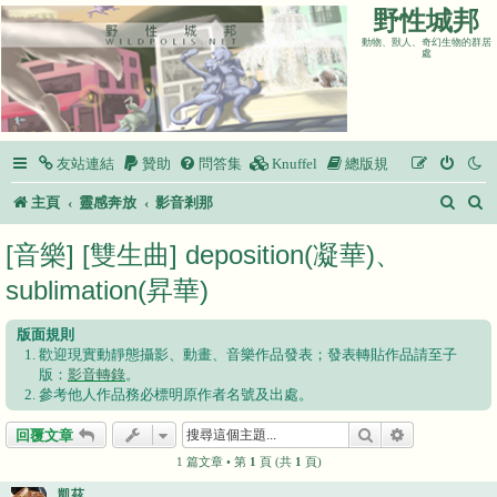
野性城邦
動物、獸人、奇幻生物的群居
處
友站連結
贊助
問答集
Knuffel
總版規
搜
主頁
靈感奔放
影音剎那
尋
[音樂] [雙生曲] deposition(凝華)、
sublimation(昇華)
版面規則
歡迎現實動靜態攝影、動畫、音樂作品發表；發表轉貼作品請至子
版：
影音轉錄
。
參考他人作品務必標明原作者名號及出處。
搜尋
進階搜尋
回覆文章
1 篇文章 • 第
1
頁 (共
1
頁)
凱茲