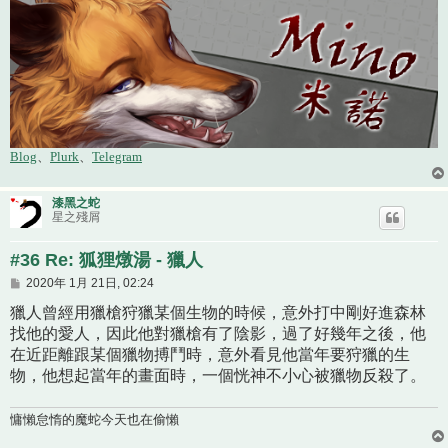
Blog
、
Plurk
、
Telegram
漆黑之蛇
星之殘屑
#36 Re: 狐狸燉湯 - 獵人
文
2020年 1月 21日, 02:24
章
獵人曾經用獵槍狩獵某個生物的時候，意外打中剛好進森林
找他的愛人，因此他對獵槍有了陰影，過了好幾年之後，他
在近距離跟某個獵物搏鬥時，意外看見他當年要狩獵的生
物，他想起當年的畫面時，一個恍神不小心被獵物反殺了。
慵懶怠惰的魔蛇今天也在偷懶