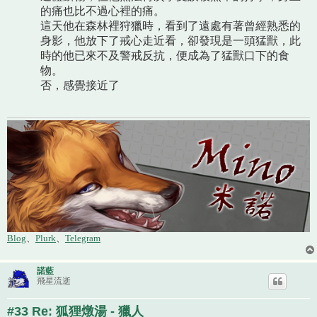
的痛也比不過心裡的痛。
這天他在森林裡狩獵時，看到了遠處有著曾經熟悉的
身影，他放下了戒心走近看，卻發現是一頭猛獸，此
時的他已來不及警戒反抗，便成為了猛獸口下的食
物。
否，感覺接近了
Blog
、
Plurk
、
Telegram
諾藍
飛星流逝
#33 Re: 狐狸燉湯 - 獵人