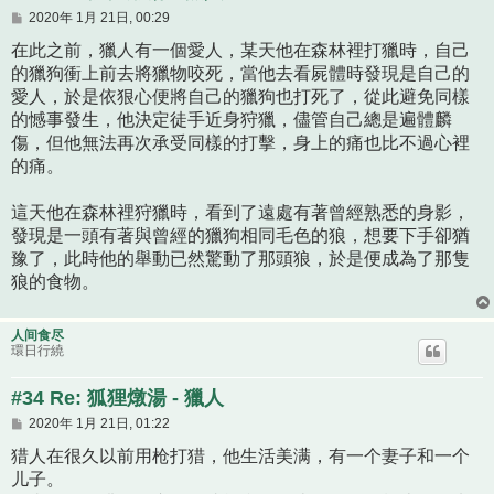
文
2020年 1月 21日, 00:29
章
在此之前，獵人有一個愛人，某天他在森林裡打獵時，自己
的獵狗衝上前去將獵物咬死，當他去看屍體時發現是自己的
愛人，於是依狠心便將自己的獵狗也打死了，從此避免同樣
的憾事發生，他決定徒手近身狩獵，儘管自己總是遍體麟
傷，但他無法再次承受同樣的打擊，身上的痛也比不過心裡
的痛。
這天他在森林裡狩獵時，看到了遠處有著曾經熟悉的身影，
發現是一頭有著與曾經的獵狗相同毛色的狼，想要下手卻猶
豫了，此時他的舉動已然驚動了那頭狼，於是便成為了那隻
狼的食物。
人间食尽
環日行繞
#34 Re: 狐狸燉湯 - 獵人
文
2020年 1月 21日, 01:22
章
猎人在很久以前用枪打猎，他生活美满，有一个妻子和一个
儿子。