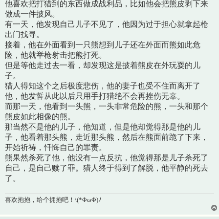
他喜欢把打猎到的东西做成战利品，比如他会把熊皮剥下来
做成一件披风。
有一天，他发现自己儿子不见了，他因为过于担心就拿起枪
出门找寻。
接着，他在外面看到一只熊想到儿子还在外面而熊如此危
险，他就举枪射击把熊打死。
但是等他走过去一看，却发现这是披着熊皮在外玩耍的儿
子。
猎人得知这个之后极度悲伤，他的妻子也受不住而离开了
他，他发誓从此以后只用手打猎绝不会再挫伤无辜。
而那一天，他看到一头熊，一头非常危险的熊，一头和那个
熊皮如此相像的熊。
那当然不是他的儿子，他知道，但是他却觉得那是他的儿
子，他看着那头熊，走近那头熊，然后在熊面前跪了下来，
开始祈祷，忏悔自己的罪责。
熊果然杀死了他，他没有一点反抗，他觉得那是儿子杀死了
自己，是自己赎了罪。猎人终于得到了解脱，他平静的死去
了。
喜欢抱抱，给个拥抱吧！\(*ΦωΦ)ﾉ