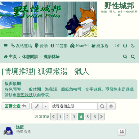
野性城邦
動物、獸人、奇幻生物的群居
處
友站連結
贊助
問答集
Knuffel
總版規
搜
主頁
休憩閒談
漫語林蔭
尋
[情境推理] 狐狸燉湯 - 獵人
版面規則
各色閒聊，一般休閒、海龜湯、腦筋急轉彎、文字遊戲。獸屬性主題遊戲
請移至
獸遊競技
版面發表。
搜尋
進階搜尋
回覆文章
1
2
3
4
5
6
上一頁
下一頁
58 篇文章
諾藍
飛星流逝