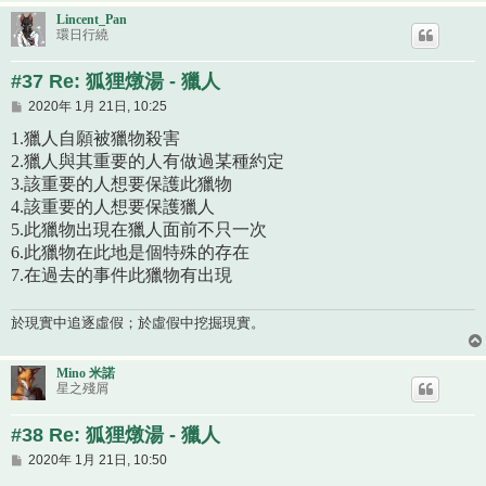
Lincent_Pan
環日行繞
#37 Re: 狐狸燉湯 - 獵人
文
2020年 1月 21日, 10:25
章
1.獵人自願被獵物殺害
2.獵人與其重要的人有做過某種約定
3.該重要的人想要保護此獵物
4.該重要的人想要保護獵人
5.此獵物出現在獵人面前不只一次
6.此獵物在此地是個特殊的存在
7.在過去的事件此獵物有出現
於現實中追逐虛假；於虛假中挖掘現實。
Mino 米諾
星之殘屑
#38 Re: 狐狸燉湯 - 獵人
文
2020年 1月 21日, 10:50
章