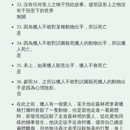
32. 沒有任何形上之物干預此故事。儘管該形上之物沒
有干預形下的世界
無關
33. 因為獵人不敢對某種動物出手，所以死亡
是
34. 因為獵人不敢對試圖殺死獵人的動物出手，所以獵
人死亡。
是
35. 承上，如果獵人願意出手，獵人不會死亡
是
36. 參照34，之所以獵人不敢對試圖殺死獵人的動物出
手是因為心理陰影。
否
在此之前，獵人有一個愛人，某天他在森林裡拿著獵
槍打獵時射殺了一隻動物，但是當他走進一看屍體
時，卻發現他誤殺了走進森林裡的愛人，從此避免同
樣的憾事發生，他決定徒手近身狩獵，儘管自己總是
遍體麟傷，但他無法再次承受誤殺無辜的打擊，身上