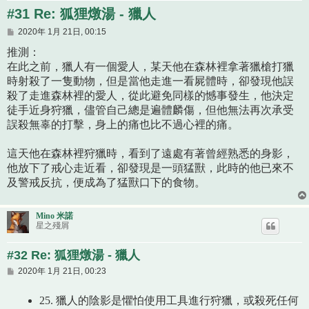
#31 Re: 狐狸燉湯 - 獵人
文
2020年 1月 21日, 00:15
章
推測：
在此之前，獵人有一個愛人，某天他在森林裡拿著獵槍打獵
時射殺了一隻動物，但是當他走進一看屍體時，卻發現他誤
殺了走進森林裡的愛人，從此避免同樣的憾事發生，他決定
徒手近身狩獵，儘管自己總是遍體麟傷，但他無法再次承受
誤殺無辜的打擊，身上的痛也比不過心裡的痛。
這天他在森林裡狩獵時，看到了遠處有著曾經熟悉的身影，
他放下了戒心走近看，卻發現是一頭猛獸，此時的他已來不
及警戒反抗，便成為了猛獸口下的食物。
Mino 米諾
星之殘屑
#32 Re: 狐狸燉湯 - 獵人
文
2020年 1月 21日, 00:23
章
25. 獵人的陰影是懼怕使用工具進行狩獵，或殺死任何