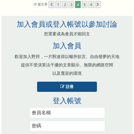
1
2
3
4
5
6
上一頁
下一頁
58 篇文章
加入會員或登入帳號以參加討論
您需要成為會員才能回文
加入會員
歡迎加入野邦，一片獸迷得以暢所欲言、自由發夢的天地
提供不受演算法干擾的文章顯示、無限的網路空間
以及寬容的環境
註冊
登入帳號