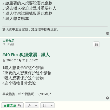
2.該重要的人想要殺害此獵物
3.過去獵人被迫攻擊其重要的人
4.獵人從未試圖獵殺過此獵物
5.獵人想要贖罪
於現實中追逐虛假；於虛假中挖掘現實。
人间食尽
環日行繞
#40 Re: 狐狸燉湯 - 獵人
文
2020年 1月 21日, 13:02
章
1猎人想要杀害这个猎物
2重要的人想要保护这个猎物
3猎人想要保护这个猎物
4这个猎物非常危险
喜欢抱抱，给个拥抱吧！\(*ΦωΦ)ﾉ
回覆文章