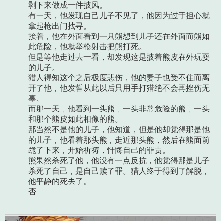
剥下来做成一件披风。
有一天，他发现自己儿子不见了，他因为过于担心就
拿起枪出门找寻。
接着，他在外面看到一只熊想到儿子还在外面而熊如
此危险，他就举枪射击把熊打死。
但是等他走过去一看，却发现这是披着熊皮在外玩耍
的儿子。
猎人得知这个之后极度悲伤，他的妻子也受不住而离
开了他，他发誓从此以后只用手打猎绝不会再挫伤无
辜。
而那一天，他看到一头熊，一头非常危险的熊，一头
和那个熊皮如此相像的熊。
那当然不是他的儿子，他知道，但是他却觉得那是他
的儿子，他看着那头熊，走近那头熊，然后在熊面前
跪了下来，开始祈祷，忏悔自己的罪责。
熊果然杀死了他，他没有一点反抗，他觉得那是儿子
杀死了自己，是自己赎了罪。猎人终于得到了解脱，
他平静的死去了。
否