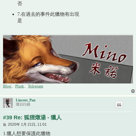
否
7.在過去的事件此獵物有出現
是
Blog
、
Plurk
、
Telegram
Lincent_Pan
環日行繞
#39 Re: 狐狸燉湯 - 獵人
文
2020年 1月 21日, 11:01
章
1.獵人想要保護此獵物