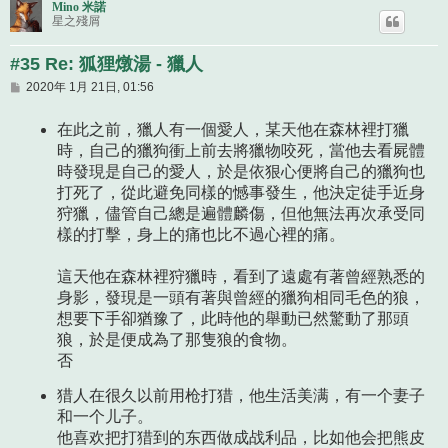
Mino 米諾
星之殘屑
#35 Re: 狐狸燉湯 - 獵人
文
2020年 1月 21日, 01:56
章
在此之前，獵人有一個愛人，某天他在森林裡打獵
時，自己的獵狗衝上前去將獵物咬死，當他去看屍體
時發現是自己的愛人，於是依狠心便將自己的獵狗也
打死了，從此避免同樣的憾事發生，他決定徒手近身
狩獵，儘管自己總是遍體麟傷，但他無法再次承受同
樣的打擊，身上的痛也比不過心裡的痛。
這天他在森林裡狩獵時，看到了遠處有著曾經熟悉的
身影，發現是一頭有著與曾經的獵狗相同毛色的狼，
想要下手卻猶豫了，此時他的舉動已然驚動了那頭
狼，於是便成為了那隻狼的食物。
否
猎人在很久以前用枪打猎，他生活美满，有一个妻子
和一个儿子。
他喜欢把打猎到的东西做成战利品，比如他会把熊皮