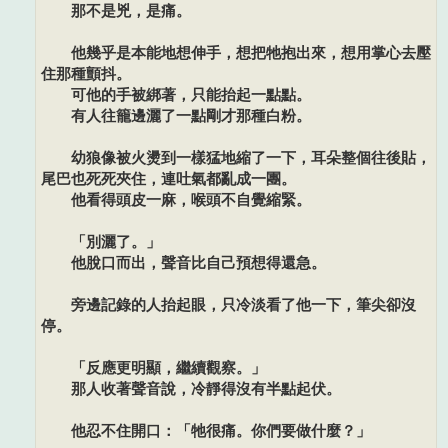
那不是兇，是痛。
他幾乎是本能地想伸手，想把牠抱出來，想用掌心去壓
住那種顫抖。
可他的手被綁著，只能抬起一點點。
有人往籠邊灑了一點剛才那種白粉。
幼狼像被火燙到一樣猛地縮了一下，耳朵整個往後貼，
尾巴也死死夾住，連吐氣都亂成一團。
他看得頭皮一麻，喉頭不自覺縮緊。
「別灑了。」
他脫口而出，聲音比自己預想得還急。
旁邊記錄的人抬起眼，只冷淡看了他一下，筆尖卻沒
停。
「反應更明顯，繼續觀察。」
那人收著聲音說，冷靜得沒有半點起伏。
他忍不住開口：「牠很痛。你們要做什麼？」