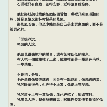
石碟裡只有白粉，細得安靜，近得讓鼻腔發疼。
他把那股想吐槽的衝動按回舌根，嘴裡只剩更明顯的
乾，於是更懷念那杯柑橘茶的蒸氣。
那蒸氣若在，他至少能假裝自己是來買東西的，而不是
被買來的。
「開始測試。」
領頭的人說。
他聽見鐵鍊拖地的聲音，還有某種低低的喘息。
有人把一個鐵籠推了上來，鐵籠裡縮著一團黑色毛球。
一隻幼狼。
不是狗，是狼。
毛色黑得像被煙燻過，耳尖有一點點紅，像燒過的炭。
牠的眼睛很亮，但亮得不正常，像是正在發燒。
牠的脖子上有一道新傷，血已經乾了，卻還在抖。
牠看見人群，整個身體繃緊，喉嚨裡發出快要斷掉的低
鳴。