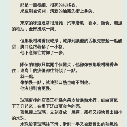
那是一股很細、很亮的柑橘香。
果皮剛被切開，清新的油霧先衝上鼻尖。
東京的味道通常很混雜，汽車廢氣、香水、熱食、潮濕
的柏油，全部攪成一鍋。
但那股柑橘香很乾淨，乾淨到讓他的舌根先想起一點酸
甜，胸口也跟著鬆了一小格。
他下意識往前挪了一步。
隊伍的縫隙只鬆開半個鞋尖，他卻像被那股柑橘香牽
住，連肩上的疲倦都往前傾了一點。
就一點。
像怕慢一點，就連那口熱也輪不到他。
他沒想到會更慢。
玻璃窗後的店員正把橘色果皮放進熱水裡，細白蒸氣一
下子升起來，在燈下泛出薄金色的亮。
蒸氣撞上玻璃，立刻凝成一層霧，霧裡又很快冒出細小
的水珠。
水珠沿著玻璃往下滑，滑到一半又被新冒出的熱氣推