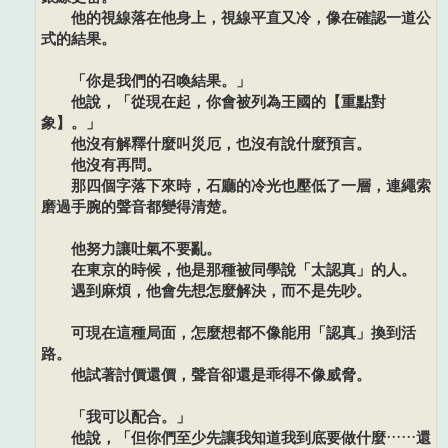
他的視線落在他身上，視線平直又冷，像在確認一道公
式的結果。
「你是我們的召喚結果。」
他說，「從現在起，你會被列為王國的【重點對
象】。」
他沒有解釋什麼叫災厄，也沒有說什麼預言。
他沒有再問。
那四個字落下來時，石廳的冷光也壓低了一層，連繩索
磨過手腕的聲音都變得清楚。
他努力讓吐氣不要亂。
在東京的時候，他是那種被同學說「太認真」的人。
遇到麻煩，他會先想怎麼解決，而不是先吵。
可現在這種局面，怎麼想都不像能用「認真」換到活
路。
他試著討價還價，聲音卻還是乖得不像威脅。
「我可以配合。」
他說，「但你們至少先讓我知道我到底要做什麼……還