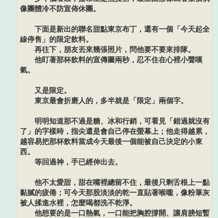
像團體冷不防宣佈休團。
下面是新出的聯名甜點東京布丁，還有一個「今天起全
線停售」的限定飲料。
再往下，朋友丟來幾張照片，問他要不要來排隊。
他盯著那杯飲料的宣傳圖兩秒，忍不住在心裡小聲嘆
氣。
又是限定。
東京最會折磨人的，多半就是「限定」兩個字。
明明知道那不過是糖、冰和行銷，可看見「錯過就沒有
了」的字樣時，指尖還是會自己停在螢幕上；他走得越累，
越容易把那杯飲料當成今天最後一個能被自己決定的小東
西。
等回過神，手已經伸出去。
他不太愛甜，甜在嘴裡總留不住，最後只剩舌根上一點
黏膩的疲倦；可今天那股淡淡的乾一直貼著喉嚨，像粉筆灰
被人揉進水裡，怎麼喝都洗不乾淨。
他想要的是一口熱氣，一口能把胸腔撐開、讓肩膀短暫