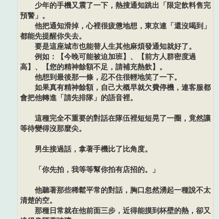
少年的手機又震了一下，熱搜通知跳出「限定飲料售完
預警」。
他把通知滑掉，心裡很疲憊地想，東京連「還沒喝到」
都能先提醒你失去。
要是這座城市也能替人生其他麻煩發通知就好了。
例如：【今晚可能被迫加班】、【前方人群密度過
高】、【您的精神餘額不足，請補充熱飲】。
他想到最後那一條，忍不住很輕地笑了一下。
如果真有精神餘額，自己大概早就欠費停機，連客服都
會把他轉進「請先排隊」的語音裡。
這種完全不重要的對話在隊伍裡短短晃了一圈，竟然讓
等待變得沒那麼尖。
男生接過話，拿著手機比了比角度。
「你先拍，我等等幫你拍有店招的。」
他聽著那些稀鬆平常的對話，胸口忽然湧起一種說不太
清楚的空。
那種日常就在他前面三步，近得能摸到杯壁的熱，卻又