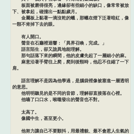
板面被磨得很亮，邊緣卻有些細小的缺口，像常常被放
下、被拿起，碰撞出一點點歲月。
金屬板上黏著一滴沒乾的蠟，那蠟在燈下泛著暗紅，像
一顆不肯掉下去的眼。
有人開口。
聲音在石廳裡迴響：「異界召喚，完成。」
語言陌生，卻又詭異地能理解。
那句話落下來的瞬間，他的皮膚先起了一層細小的麻。
麻意沿著手臂往上爬，爬到後頸時，他忍不住縮了一下
肩。
語言理解不是因為他學過，是腦袋裡像被塞進一層透明
的意思。
他明明聽見的是不同的音節，理解卻直接落在心裡。
他嚥了口口水，喉嚨發出的聲音也不對。
太高了。
像國中生，甚至更小。
他努力讓自己不要顫抖，用最禮貌、最不會惹人生氣的