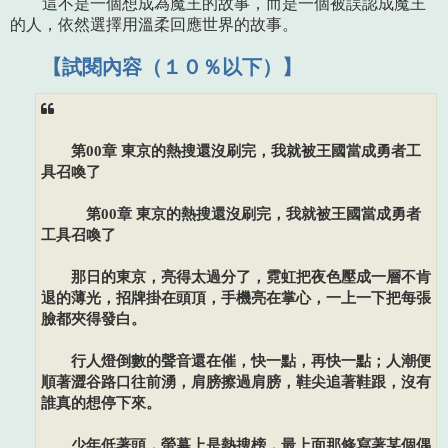
這不是一個想成為魔王的故事，而是一個被誤認成魔王
的人，依然選擇用溫柔回應世界的故事。
【試閱內容（１０％以下）】
第00章 東京的熱搜還沒刷完，我就被王國當成勇者工
具召喚了
第00章 東京的熱搜還沒刷完，我就被王國當成勇者
工具召喚了
那日的東京，亮得太過分了，霓虹把夜色壓成一層不肯
退的薄光，招牌掛在頭頂，手機亮在掌心，一上一下把每張
臉都夾得發白。
行人燈倒數的聲音還在催，快一點，再快一點；人潮便
順著澀谷路口往前湧，肩膀擦過肩膀，鞋尖追著鞋跟，沒有
誰真的想停下來。
少年低著頭，螢幕上是熱搜榜，最上面那條寫著某個偶