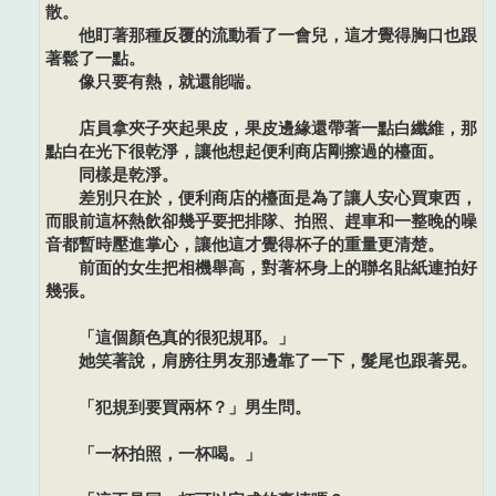
散。
他盯著那種反覆的流動看了一會兒，這才覺得胸口也跟
著鬆了一點。
像只要有熱，就還能喘。
店員拿夾子夾起果皮，果皮邊緣還帶著一點白纖維，那
點白在光下很乾淨，讓他想起便利商店剛擦過的檯面。
同樣是乾淨。
差別只在於，便利商店的檯面是為了讓人安心買東西，
而眼前這杯熱飲卻幾乎要把排隊、拍照、趕車和一整晚的噪
音都暫時壓進掌心，讓他這才覺得杯子的重量更清楚。
前面的女生把相機舉高，對著杯身上的聯名貼紙連拍好
幾張。
「這個顏色真的很犯規耶。」
她笑著說，肩膀往男友那邊靠了一下，髮尾也跟著晃。
「犯規到要買兩杯？」男生問。
「一杯拍照，一杯喝。」