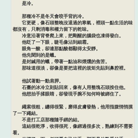
是冷。
那種冷不是冬天會咬手背的冷。
它更硬，像石頭整晚沒退過的寒氣，裡頭一點生活的味
都沒有，只剩消毒和權力留下的乾味。
冷意沿著背脊爬上來，把剛醒的腦袋也凍得發白。
他眨了一下眼，睫毛像沾到細霜。
眼角一酸，卻連那點酸都顯得太安靜。
他先聞到的是蠟。
是封緘用的蠟，帶著一點油和煙燻的焦苦。
那味道很淡，卻像是要把這裡的規矩先貼到鼻腔裡。
他試著動一動肩胛。
石臺的冰冷立刻貼回來，像有人用整塊石頭按住他。
他想抬手揉眼睛，卻發現手腕不知何時被綁住了。
繩索很粗，纏得很緊，磨得皮膚發熱，他用指腹悄悄摸
了一下繩結。
不是打工店那種隨手綁的結。
這結很乾淨，收得很死，像綁過很多次，熟練到不需要
看。