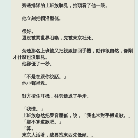
旁邊排隊的上班族聽見，抬頭看了他一眼。
他立刻把帽沿壓低。
很好。
還沒被異世界召喚，先被東京社死。
旁邊那名上班族又把視線挪回手機，動作很自然，像剛
才什麼也沒聽見。
他卻僵了一秒。
「不是在跟你說話。」
他小聲補救。
對方按住耳機，往旁邊退了半步。
「我懂。」
上班族忽然把聲音壓低，說，「我也常對手機道歉。」
「那不算道歉吧。」
「算。
東京人活著，總要找東西先低頭。」