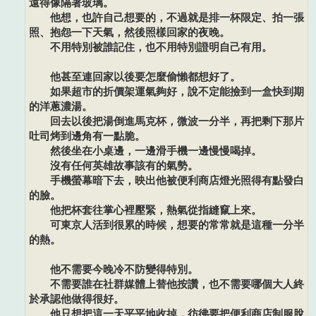
遠得像隔著玻璃。
他想，也許自己想要的，不過就是排一杯限定、拍一張
照、抱怨一下天氣，然後照樣回家的夜晚。
不用特別被誰記住，也不用特別證明自己有用。
他甚至連回家以後要怎麼偷懶都想好了。
如果超市的折價架運氣夠好，說不定能撿到一盒快到期
的洋蔥濃湯。
回去以後把湯倒進馬克杯，微波一分半，再把剩下那片
吐司烤到邊角有一點脆。
然後坐在小桌邊，一邊滑手機一邊慢慢喝掉。
沒有任何英雄故事該有的氣勢。
手機螢幕暗下去，映出他被便利商店燈光照得有點發白
的臉。
他把杯套往掌心裡壓緊，熱氣從指縫竄上來。
可東京人活到很累的時候，想要的常常就是這種一分半
的熱。
他不需要今晚冷不防變得特別。
不需要誰在社群媒體上替他按讚，也不需要哪個大人終
於承認他做得很好。
他只想把這一天平平地收掉，彷彿要把便利商店制服脫