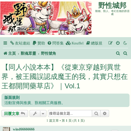
野性城邦
動物、獸人、奇幻生物的群居
處
友站連結
贊助
問答集
Knuffel
總版規
搜
主頁
獸魂眾靈
野性號角
尋
【同人小說本本】《從東京穿越到異世
界，被王國誤認成魔王的我，其實只想在
王都開間藥草店》｜Vol.1
版面規則
活動宣傳與推廣、獸相關工商服務。
搜尋
進階搜尋
回覆文章
1 篇文章 • 第
1
頁 (共
1
頁)
wind66666666