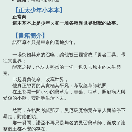
【正太少年小本本】
正常向
這本基本上是少年ｘ和一堆各種異世界獸獸的故事。
【書籍簡介】
諾亞原本只是東京的普通少年。
一場突如其來的召喚，讓他被王國當成「勇者工具」帶
往異世界；
醒來之後，他失去熟悉的一切，也失去原本的人生節
奏。
比起肩負使命、改寫世界，
他真正想要的其實極其平凡：考取藥草師執照，
在王都開一間小小的藥草店，賣藥、種草、照顧病人與
受傷的小獸，安靜地生活下去。
然而，在執照考試那天，災厄級魔物竟在眾人面前停下
暴走，對他低頭。
那一瞬間，諾亞不再只是無名的見習藥草師，而成了讓
整個王都不安的存在。