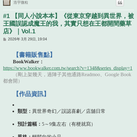
浩宇微粒
#1 【同人小說本本】《從東京穿越到異世界，被
王國誤認成魔王的我，其實只想在王都開間藥草
店》｜Vol.1
文
2026年 3月 29日, 19:04
章
【書籍販售點】
BookWalker：
https://www.bookwalker.com.tw/search?v=1348&series_display=1
（剛上架幾天，過陣子其他通路Readmoo、Google Book
都會開）
【作品資訊】
類型：
異世界奇幻／誤認喜劇／店舖日常
預計篇幅：
5～9集左右（有梗就寫）
風格：
輕鬆向的小品