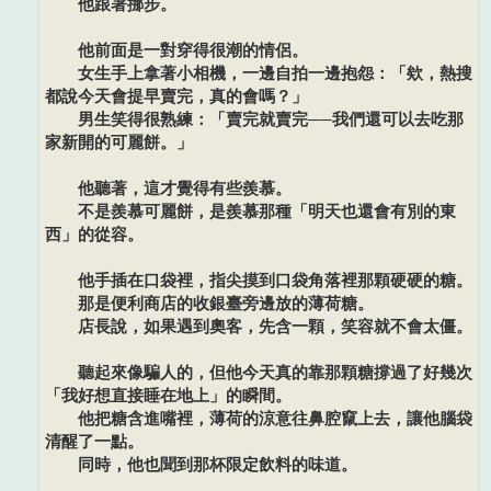
他跟著挪步。
他前面是一對穿得很潮的情侶。
女生手上拿著小相機，一邊自拍一邊抱怨：「欸，熱搜
都說今天會提早賣完，真的會嗎？」
男生笑得很熟練：「賣完就賣完──我們還可以去吃那
家新開的可麗餅。」
他聽著，這才覺得有些羨慕。
不是羨慕可麗餅，是羨慕那種「明天也還會有別的東
西」的從容。
他手插在口袋裡，指尖摸到口袋角落裡那顆硬硬的糖。
那是便利商店的收銀臺旁邊放的薄荷糖。
店長說，如果遇到奧客，先含一顆，笑容就不會太僵。
聽起來像騙人的，但他今天真的靠那顆糖撐過了好幾次
「我好想直接睡在地上」的瞬間。
他把糖含進嘴裡，薄荷的涼意往鼻腔竄上去，讓他腦袋
清醒了一點。
同時，他也聞到那杯限定飲料的味道。