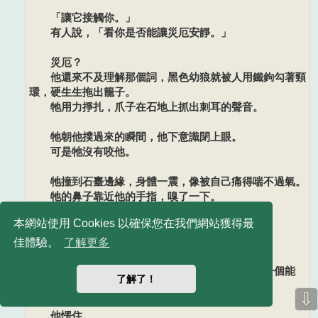
「讓它接觸你。」
有人說，「看你是否能讓災厄安靜。」
災厄？
他還來不及理解那個詞，黑色幼狼就被人用鐵鉤勾著頸
環，硬生生拖出籠子。
牠用力掙扎，爪子在石地上抓出刺耳的聲音。
牠朝他撲過來的瞬間，他下意識閉上眼。
可是牠沒有咬他。
牠撞到石臺邊緣，身體一震，像被自己痛得喘不過氣。
牠的鼻子靠近他的手指，嗅了一下。
然後，牠的喉鳴忽然變小了。
本網站使用 Cookies 以確保您在我們網站獲得最
牠緊繃的喉音鬆了一點。
佳體驗。
了解更多
牠的鼻息還是急，但比之前緩和許多。
牠貼著石臺邊緣，額頭蹭上他的手背，像要找一個能
了解了！
靠、能安心的地方。
⇩
他愣住。