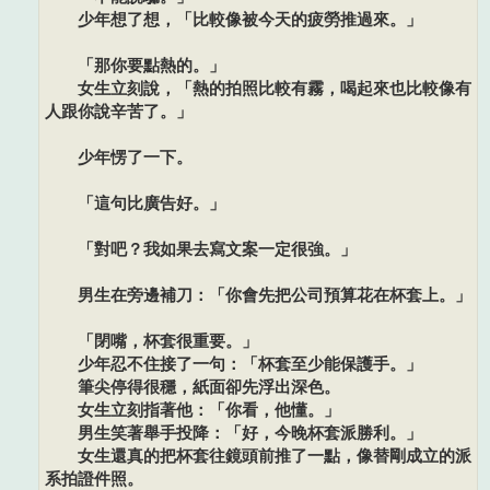
少年想了想，「比較像被今天的疲勞推過來。」
「那你要點熱的。」
女生立刻說，「熱的拍照比較有霧，喝起來也比較像有
人跟你說辛苦了。」
少年愣了一下。
「這句比廣告好。」
「對吧？我如果去寫文案一定很強。」
男生在旁邊補刀：「你會先把公司預算花在杯套上。」
「閉嘴，杯套很重要。」
少年忍不住接了一句：「杯套至少能保護手。」
筆尖停得很穩，紙面卻先浮出深色。
女生立刻指著他：「你看，他懂。」
男生笑著舉手投降：「好，今晚杯套派勝利。」
女生還真的把杯套往鏡頭前推了一點，像替剛成立的派
系拍證件照。