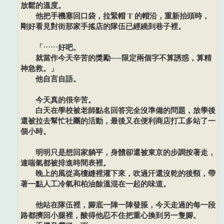
放鬆的溫度。
他把手機塞回口袋，拉緊帽 T 的帽沿，重新抬頭時，
剛好看見對街那家手搖店的隊伍已經繞到巷子裡。
「……好吧。
就當作今天辛苦的獎勵──限定兩個字不算誘惑，算精
神急救。」
他自言自語。
今天真的很辛苦。
白天在學校被老師點名回答完全沒準備的問題，放學後
還被拉去幫忙社團的活動，最後又在便利商店打工多站了一
個小時。
明明只是想回家躺平，身體卻還被東京的步調按著走，
連喘氣都被排進時間表裡。
晚上的風從高樓縫裡灌下來，吹過汗還沒乾的後頸，帶
著一點人工冷氣和柏油餘溫混在一起的味道。
他站在隊伍裡，腳底一陣一陣發脹，今天走過的每一段
路都擠回小腿裡，酸得他忍不住把重心換到另一隻腳。