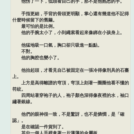
他愣了一下，低頭看自己的手，那不是他熟悉的手。
手指更細，手背的骨頭更明顯，掌心還有幾道他不記得
什麼時候留下的舊繭。
最可怕的是比例。
他的手腕太小了，小到繩索看起來像綁在小孩身上。
他猛地吸一口氣，胸口卻只吸進一點點。
不對。
他的胸腔也變小了。
他抬起頭，才看見自己被固定在一張冷得像刑具的石臺
上。
上方是高得離譜的穹頂，穹頂上刻著一圈圈他看不懂的
符紋。
四周站著穿袍子的人，袍子顏色深得像夜裡的水，袖口
繡著銀線。
他們的眼神很一致，不是驚訝，也不是憐憫，是「確
認」。
是在確認一件貨到了。
其中一個人手裡拿著一片薄薄的金屬板。