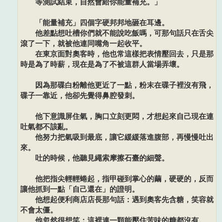
等測試結束，自然會給你能量補充。」
「能量補充」四個字硬邦邦地砸在耳邊。
他差點想吐槽你們就不能說吃飯嗎，可那句話只在舌尖
滾了一下，就被他連同嘴角一起收平。
在東京面對奧客時，他也常這樣把表情壓回去，只是那
時是為了時薪，現在是為了不被這群人當場弄壞。
因為那碟白粉離他更近了一點，粉末在碟子裡沒有飛，
碟子一靠近，他卻先覺得鼻腔發刺。
他下意識屏住氣，胸口立刻更悶，才想起來自己現在連
吐氣都不該亂。
他努力把氣吸到最底，讓它緩緩落進腹部，再慢慢吐出
來。
吐的時候，他聽見繩索摩擦石臺的細聲。
他把指尖輕輕蜷起，指甲碰到掌心的繭，硬硬的，反而
讓他抓到一點「自己還在」的證明。
他想起便利商店店長那句話：遇到奧客先含糖，笑容就
不會太僵。
他忽然很想笑：這裡連一顆能壓住苦味的糖都沒有。