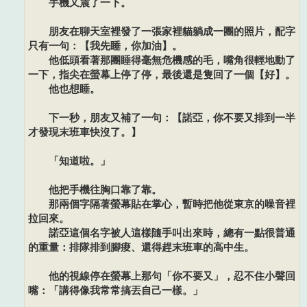
手機又震了一下。
朋友在聊天室裡發了一張家裡貓躺成一團的照片，配字
只有一句：【我先睡，你加油】。
他低頭看著那團睡得毫無危機感的毛，嘴角很輕地動了
一下，指尖在螢幕上停了停，最後還是隻回了一個【好】。
他也想睡。
下一秒，朋友又補了一句：【諾亞，你不要又排到一半
才發現末班車快沒了。】
「知道啦。」
他把手機往胸口靠了靠。
那兩個字隔著螢幕貼在掌心，暫時把他從東京的噪音裡
拉回來。
諾亞這個名字被人這樣隨手叫出來時，總有一點很普通
的重量：排隊排到腳痠、還得趕末班車的高中生。
他的視線停在螢幕上那句「你不要又」，忍不住小聲回
嘴：「講得像我常常搞丟自己一樣。」