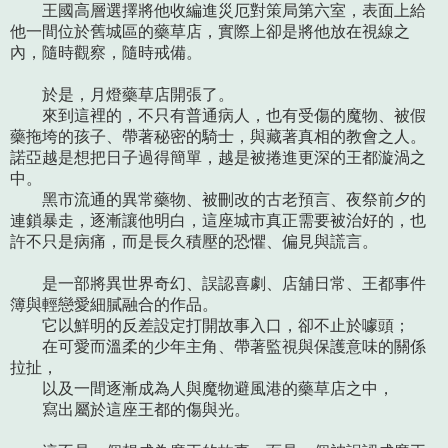
王國高層選擇將他收編進災厄對策局第六室，表面上給
他一間位於舊城區的藥草店，實際上卻是將他放在視線之
內，隨時觀察，隨時戒備。
於是，月燈藥草店開張了。
來到這裡的，不只有普通病人，也有受傷的魔物、被假
藥拖垮的孩子、帶著秘密的騎士，與藏著真相的教會之人。
諾亞越是想把日子過得簡單，越是被捲進更深的王都漩渦之
中。
黑市流通的異常藥物、被刪改的古老預言、夜祭前夕的
連鎖暴走，逐漸讓他明白，這座城市真正需要被治好的，也
許不只是病痛，而是長久積壓的恐懼、偏見與謊言。
是一部將異世界奇幻、誤認喜劇、店舖日常、王都事件
簿與輕戀愛細膩融合的作品。
它以鮮明的反差設定打開故事入口，卻不止於噱頭；
在可愛而溫柔的少年主角、帶著監視與保護意味的關係
拉扯，
以及一間逐漸成為人與魔物避風港的藥草店之中，
寫出屬於這座王都的傷與光。