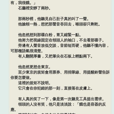
有，我很餓。」
石廳裡安靜了兩秒。
那兩秒裡，他聽見自己肚子真的叫了一聲。
他臉頰一熱，想把那聲音吞回去，喉頭卻只剩乾。
他忽然想到那碟白粉，胃又縮緊一點。
他努力把視線固定在領頭人的袖口，不去看那碟子。
旁邊有人聲音放低交談，音節短而硬，他聽不懂內容，
可那種語氣很清楚。
有人翻開厚書，又把筆尖在石板上輕點兩下。
他忽然更想念東京。
至少東京的規矩會用票券、用排隊線、用提醒鈴聲告訴
你要怎麼做。
這裡的規矩不說明。
它只會在你犯錯的那一刻，直接落在皮膚上。
有人真的笑了一下，像是第一次聽見工具提出需求。
領頭的人沒有笑，他只是淡淡說：「餓也是容器的反
應。