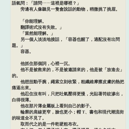
語氣問：「請問……這裡是哪裡？」
旁邊有人像聽見一隻會說話的動物，稍微挑了挑眉。
「你能理解。
翻譯術式沒有失敗。」
「當然能理解。」
另一個人淡淡地接話，「容器也醒了，適配沒有出問
題。」
容器。
他抓住那個詞，心裡一沉。
他不是被救來的，不是被邀請來的，他是被「放進去」
的。
他想扭動手腕，繩索立刻收緊，粗纖維摩擦皮膚的熱把
痛逼出來。
他忍住沒有叫，只把吐氣壓得更慢，光貼著符紋滲出，
白得很薄。
他在那片薄金屬板上看到自己的影子。
輪廓的肩線更窄，臉也更小；帽 T、書包和現代潮流街
的味道全不見了。
取而代之的是一件乾硬粗布衣。