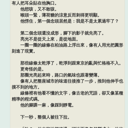
有人把耳朵貼在他胸口。
他想咳，又不敢咳。
喉頭一緊，薄荷糖的涼意反而刺得更明顯。
他愣住，第一個念頭居然是：我是不是太累過牢了？
第二個念頭還沒成形，腳下的影子就先亮了。
亮光不是從天上來，是從地面。
一圈一圈的線條在柏油路上浮出來，像有人用光把圓形
刻進了現實。
那些線條太乾淨了，乾淨到跟東京的亂與忙格格不入。
更奇怪的是。
那圈光亮起來時，路口的氣味也跟著變薄。
像有人把整座城市的味道往後推了一步，推到他伸手也
摸不到的地方。
線條裡有他看不懂的文字，像古老的咒語，卻又像某種
精準的程式碼。
他的腳踝一麻，像踩到靜電。
下一秒，整個人被往下拉。