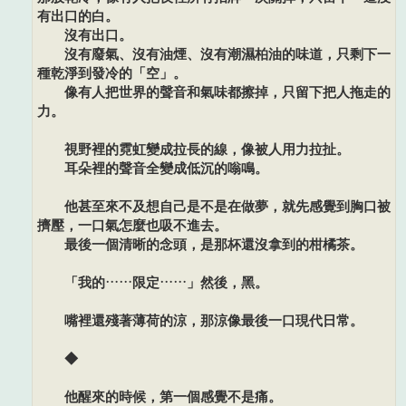
有出口的白。
沒有出口。
沒有廢氣、沒有油煙、沒有潮濕柏油的味道，只剩下一
種乾淨到發冷的「空」。
像有人把世界的聲音和氣味都擦掉，只留下把人拖走的
力。
視野裡的霓虹變成拉長的線，像被人用力拉扯。
耳朵裡的聲音全變成低沉的嗡鳴。
他甚至來不及想自己是不是在做夢，就先感覺到胸口被
擠壓，一口氣怎麼也吸不進去。
最後一個清晰的念頭，是那杯還沒拿到的柑橘茶。
「我的……限定……」然後，黑。
嘴裡還殘著薄荷的涼，那涼像最後一口現代日常。
◆
他醒來的時候，第一個感覺不是痛。