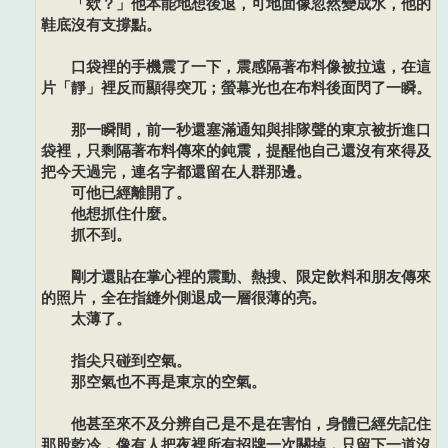
「欸？」他本能地想後退，可地面像忽然變成水，他的
鞋底沒有支撐點。
口袋裡的手機震了一下，震感隔著布料像被拉遠，在這
片「靜」裡反而顯得突兀；螢幕光也在布料後面閃了一瞬。
那一瞬間，前一秒還塞滿通知與排隊聲的東京被折進口
袋裡，只剩隔著布料傳來的鈍震，提醒他自己還沒有來得及
把今天過完，連名字都還留在人群那邊。
可他已經離開了。
他想抓住什麼。
抓不到。
剛才還貼在掌心裡的震動、熱搜、限定飲料和朋友傳來
的照片，全在指縫外側退成一層很薄的亮。
太薄了。
指尖只碰到空氣。
那空氣也不再是東京的空氣。
他甚至來不及分辨自己是不是在害怕，身體已經先記住
那股乾冷，像有人把夜裡所有招牌一次關掉，只留下一道沒