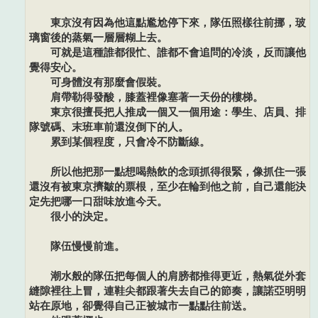
東京沒有因為他這點尷尬停下來，隊伍照樣往前挪，玻
璃窗後的蒸氣一層層糊上去。
可就是這種誰都很忙、誰都不會追問的冷淡，反而讓他
覺得安心。
可身體沒有那麼會假裝。
肩帶勒得發酸，膝蓋裡像塞著一天份的樓梯。
東京很擅長把人推成一個又一個用途：學生、店員、排
隊號碼、末班車前還沒倒下的人。
累到某個程度，只會冷不防斷線。
所以他把那一點想喝熱飲的念頭抓得很緊，像抓住一張
還沒有被東京擠皺的票根，至少在輪到他之前，自己還能決
定先把哪一口甜味放進今天。
很小的決定。
隊伍慢慢前進。
潮水般的隊伍把每個人的肩膀都推得更近，熱氣從外套
縫隙裡往上冒，連鞋尖都跟著失去自己的節奏，讓諾亞明明
站在原地，卻覺得自己正被城市一點點往前送。