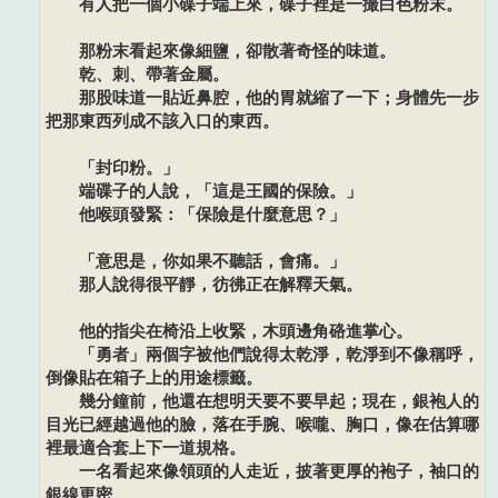
有人把一個小碟子端上來，碟子裡是一撮白色粉末。
那粉末看起來像細鹽，卻散著奇怪的味道。
乾、刺、帶著金屬。
那股味道一貼近鼻腔，他的胃就縮了一下；身體先一步
把那東西列成不該入口的東西。
「封印粉。」
端碟子的人說，「這是王國的保險。」
他喉頭發緊：「保險是什麼意思？」
「意思是，你如果不聽話，會痛。」
那人說得很平靜，彷彿正在解釋天氣。
他的指尖在椅沿上收緊，木頭邊角硌進掌心。
「勇者」兩個字被他們說得太乾淨，乾淨到不像稱呼，
倒像貼在箱子上的用途標籤。
幾分鐘前，他還在想明天要不要早起；現在，銀袍人的
目光已經越過他的臉，落在手腕、喉嚨、胸口，像在估算哪
裡最適合套上下一道規格。
一名看起來像領頭的人走近，披著更厚的袍子，袖口的
銀線更密。