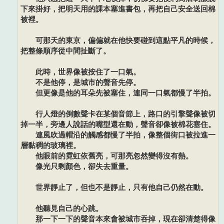
下來掛好，把明天用的課本塞進書包，再把自己安全送回棉
被裡。
可那天的東京，偏偏就在他快要碰到這點平凡的時候，
把整條順序從中間扯斷了。
此時，世界像被按住了一口氣。
不是他停，是城市的聲音先停。
但更像是他的耳朵先被塞住，連同一口氣都慢了半拍。
行人燈的倒數聲卡在某個音節上，路口的引擎聲像被切
掉一半，旁邊人說話的嘴型還在動，聲音卻像被棉花塞住。
連風吹過帽沿的觸感都慢了半拍，像整個街口被拉進一
層黏稠的玻璃裡。
他眼前的霓虹依舊亮，可那亮忽然變得沒有熱。
像光只剩顏色，卻失去重量。
世界靜止了，但也不是靜止，只有他自己仍然在動。
他聽見自己的心跳。
那一下一下的聲音本來會被城市吞掉，現在卻清楚得像