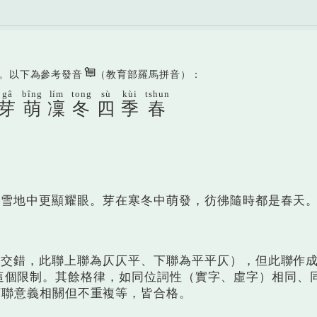
。以下為參考發音
（教育部羅馬拼音）：
gâ
bîng
lím
tong
sù
kùi
tshun
芽
萌
凜
冬
四
季
春
天雪地中更顯耀眼。芽在寒冬中萌發，彷彿隨時都是春天
應交錯，此聯上聯為仄仄平、下聯為平平仄），但此聯作
尚未知曉這個限制。其餘格律，如同位詞性（實字、虛字）相同、
下聯意義相關但不重複等，皆合格。