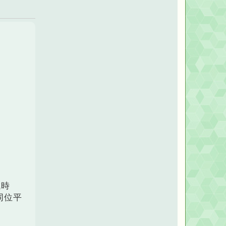
u
t
y
_
V
e
r
d
a
n
c
y
。
成時
同位平