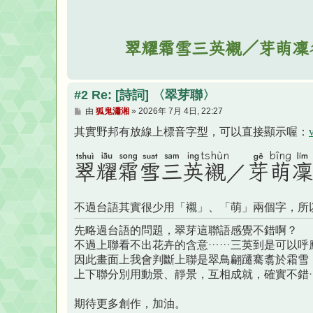
翠
耀霜雪三英襯／
芽
萌凜
#2 Re: [詩詞] 〈翠芽聯〉
文
由
狐鬼瀟湘
»
2026年 7月 4日, 22:27
章
其實野邦有放線上標音字型，可以直接顯示喔：
tshùn
bîng
翠耀霜󠇡雪󠇢三󠇡英
芽
凜
／
襯
萌
不過台語其實很少用「襯」、「萌」兩個字，所
先略過台語的問題，翠芽這聯語感覺不錯啊？
不過上聯看不出花卉的含意……三英到是可以呼
因此畫面上我會判斷上聯是翠鳥翩躚騫翥於霜雪
上下聯分別用動景、靜景，互相成就，確實不錯
期待更多創作，加油。