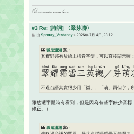
Omnia vanitas omnia licere.
#3 Re: [詩詞] 〈翠芽聯〉
文
由
Sprouty_Verdancy
»
2026年 7月 4日, 23:12
章
狐鬼瀟湘
寫:
↑
其實野邦有放線上標音字型，可以直接顯示喔
tshùn
bîng
翠耀霜󠇡雪󠇢三󠇡英
芽
襯
／
萌
不過台語其實很少用「襯」、「萌」兩個字，
雖然選字體時有看到，但是因為有些字缺少音標，
修正。）
狐鬼瀟湘
寫:
↑
先略過台語的問題，翠芽這聯語感覺不錯啊？