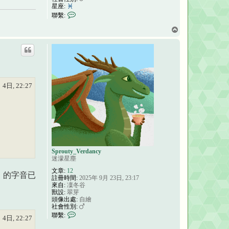
星座:
聯
聯繫:
繫
狐
回
鬼
頂
瀟
端
湘
 4日, 22:27
Sprouty_Verdancy
迷濛星塵
文章:
12
」的字音已
註冊時間:
2025年 9月 23日, 23:17
來自:
凜冬谷
獸設:
翠芽
頭像出處:
自繪
社會性別:
聯
聯繫:
 4日, 22:27
繫
S