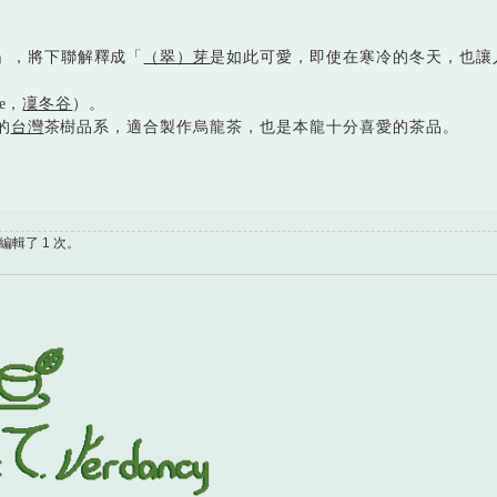
」，將下聯解釋成「
（翠）芽
是如此可愛，即使在寒冷的冬天，也讓
e，
凜冬谷
）。
的
台灣
茶樹品系，適合製作烏龍茶，也是本龍十分喜愛的茶品。
。
。
共編輯了 1 次。