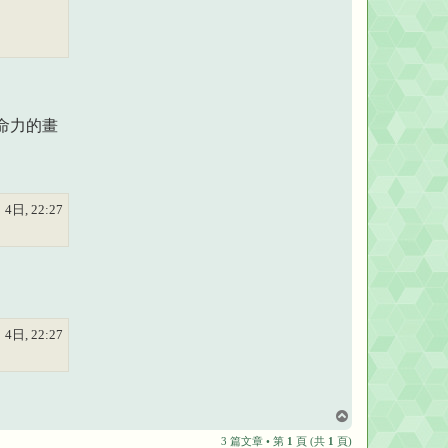
p
r
o
。
u
t
y
_
V
e
命力的畫
r
d
a
n
c
y
 4日, 22:27
 4日, 22:27
回
頂
3 篇文章 • 第
1
頁 (共
1
頁)