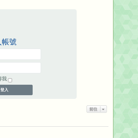
端
入帳號
得我
登入
前往