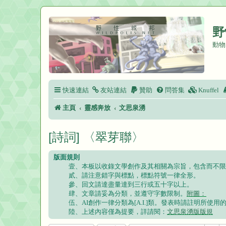
野
動物
快速連結
友站連結
贊助
問答集
Knuffel
主頁
靈感奔放
文思泉湧
[詩詞] 〈翠芽聯〉
版面規則
壹、本板以收錄文學創作及其相關為宗旨，包含而不限
貳、請注意錯字與標點，標點符號一律全形。
參、回文請達盡量達到三行或五十字以上。
肆、文章請妥為分類，並遵守字數限制。
附圖：
伍、AI創作一律分類為[A.I.]類。發表時請註明所
陸、上述內容僅為提要，詳請閱：
文思泉湧版版規