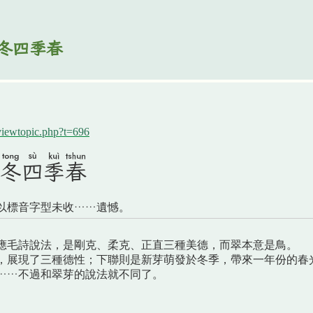
冬四季春
viewtopic.php?t=696
冬󠇡四󠇡季春
以標音字型未收……遺憾。
應毛詩說法，是剛克、柔克、正直三種美德，而翠本意是鳥。
，展現了三種德性；下聯則是新芽萌發於冬季，帶來一年份的春
……不過和翠芽的說法就不同了。