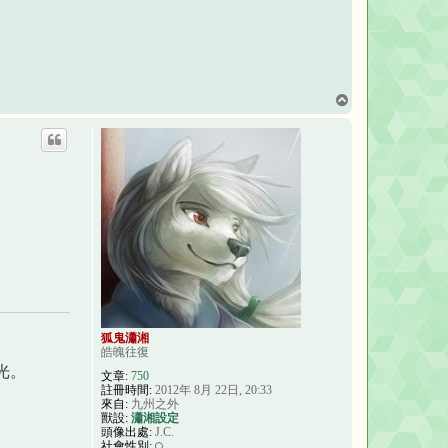
回
頂
端
狐鬼瀟湘
皓魄往復
光。
文章:
750
註冊時間:
2012年 8月 22日, 20:33
來自:
九州之外
獸設:
瀟湘設定
頭像出處:
J.C.
社會性別: