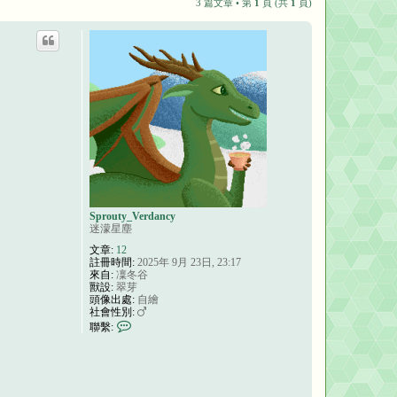
3 篇文章 • 第
1
頁 (共
1
頁)
Sprouty_Verdancy
迷濛星塵
文章:
12
註冊時間:
2025年 9月 23日, 23:17
來自:
凜冬谷
獸設:
翠芽
頭像出處:
自繪
社會性別:
聯
聯繫:
繫
S
p
r
o