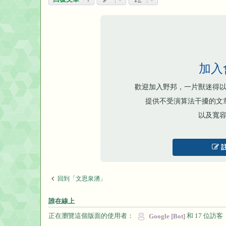
加入
歡迎加入野邦，一片獸迷得
提供不受演算法干擾的文
以及寬
回到「文思泉湧」
誰在線上
正在瀏覽這個版面的使用者：
和 17 位訪客
Google [Bot]