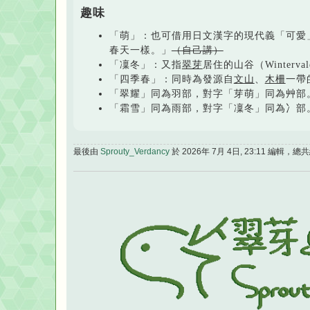
趣味
「萌」：也可借用日文漢字的現代義「可愛
春天一樣。」
（自己講）
「凜冬」：又指
翠芽
居住的山谷（Winterval
「四季春」：同時為發源自
文山
、
木柵
一帶
「翠耀」同為羽部，對字「芽萌」同為艸部
「霜雪」同為雨部，對字「凜冬」同為冫部
最後由
Sprouty_Verdancy
於 2026年 7月 4日, 23:11 編輯，總