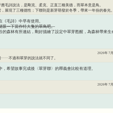
呼應毛詩說法，是剛克、柔克、正直三種美德，而翠本意是鳥。
雪，展現了三種德性；下聯則是新芽萌發於冬季，帶來一年份的春光
在《毛詩》中早有使用。
瞇眼一下當作特大隻的翠鳥吧。
谷的森林有所連結，剛好描繪了設定中翠芽甦醒，為森林帶來生
2026年 7月
錯……不過和翠芽的說法就不同了。
中，希望故事完成後〈翠芽聯〉的釋義會比較有道理。
2026年 7月