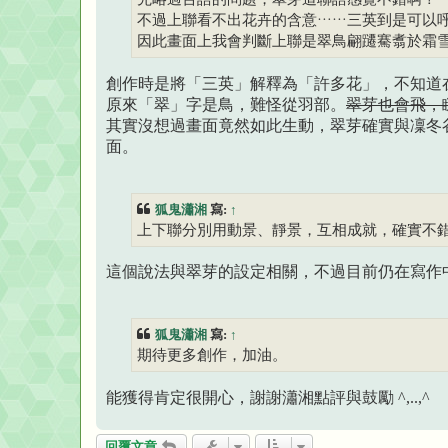
不過上聯看不出花卉的含意……三英到是可以
因此畫面上我會判斷上聯是翠鳥翩躚騫翥於霜
創作時是將「三英」解釋為「許多花」，不知道
原來「翠」字是鳥，難怪從羽部。
翠芽也會飛，
其實沒想過畫面竟然如此生動，翠芽確實與凜冬
面。
狐鬼瀟湘
寫:
↑
上下聯分別用動景、靜景，互相成就，確實不
這個說法與翠芽的設定相關，不過目前仍在寫作
狐鬼瀟湘
寫:
↑
期待更多創作，加油。
能獲得肯定很開心，謝謝瀟湘點評與鼓勵 ^,..,^
回覆文章