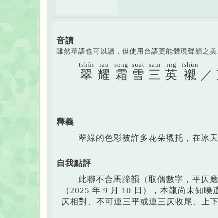
音讀
雖然華語也可以讀，但使用台語更能體現聲韻之美
tshùi
īau
song
suat
sam
ing
tshùn
翠
耀
霜
雪
三
英
襯
／
釋義
翠綠的色彩被許多花朵襯托，在冰
自我點評
此聯不合馬蹄韻（取偶數字，平仄
（2025 年 9 月 10 日），本龍
仄相對、不可連三平或連三仄收尾、上