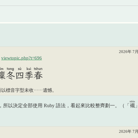
2026年 7月
：
viewtopic.php?t=696
凜冬󠇡四󠇡季春
所以標音字型未收……遺憾。
tshùn
所以決定全部使用 Ruby 語法，看起來比較整齊劃一。（「
襯
2026年 7月