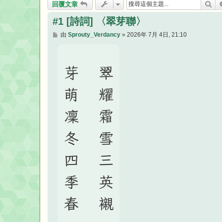
搜
回覆文章
#1 [詩詞] 〈翠芽聯〉
文
由
Sprouty_Verdancy
»
2026年 7月 4日, 21:10
章
芽 萌 凜 冬 四 季 春
翠 耀 霜 雪 三 英 襯