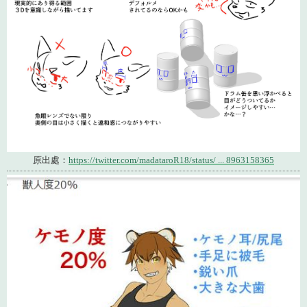
原出處：
https://twitter.com/madataroR18/status/ ... 8963158365