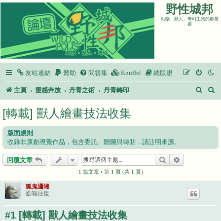
野性城邦
動物、獸人、奇幻生物的群居
處
友站連結
贊助
問答集
Knuffel
總版規
搜
主頁
靈感奔放
丹青之術
丹青轉印
尋
[轉載] 獸人繪畫技法收集
版面規則
收錄非原創視覺作品，包含委託、贈圖與轉貼，請註明來源。
搜尋
進階搜尋
回覆文章
1 篇文章 • 第
1
頁 (共
1
頁)
狐鬼瀟湘
皓魄往復
#1 [轉載] 獸人繪畫技法收集