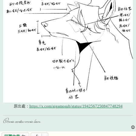
原出處：
https://x.com/aigamosub/status/1942567250847748294
Omnia vanitas omnia licere.