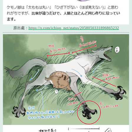
原出處：
https://x.com/ichiup_net/status/2058050331896865232