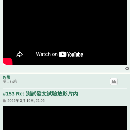
狗熊
環日行繞
#153 Re: 測試發文試驗放影片內
文
2026年 3月 19日, 21:05
章