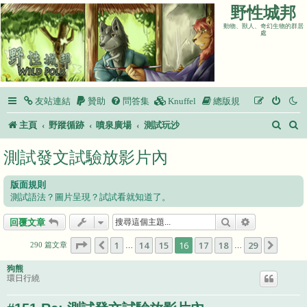
野性城邦
動物、獸人、奇幻生物的群居
處
友站連結
贊助
問答集
Knuffel
總版規
搜
主頁
野蹤循跡
噴泉廣場
測試玩沙
尋
測試發文試驗放影片內
版面規則
測試語法？圖片呈現？試試看就知道了。
搜尋
進階搜尋
回覆文章
第
16
頁 (共
29
頁)
1
14
15
16
17
18
29
上一頁
下一頁
290 篇文章
…
…
狗熊
環日行繞