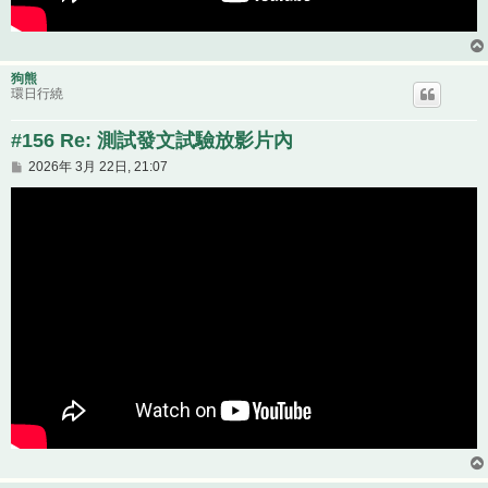
狗熊
環日行繞
#156 Re: 測試發文試驗放影片內
文
2026年 3月 22日, 21:07
章