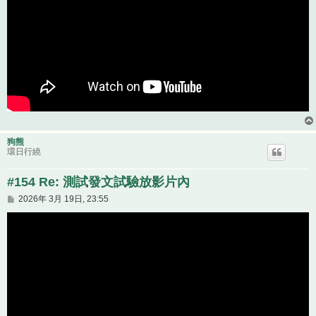
狗熊
環日行繞
#154 Re: 測試發文試驗放影片內
文
2026年 3月 19日, 23:55
章