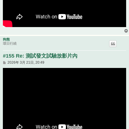
狗熊
環日行繞
#155 Re: 測試發文試驗放影片內
文
2026年 3月 21日, 20:49
章