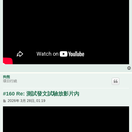
狗熊
環日行繞
#160 Re: 測試發文試驗放影片內
文
2026年 3月 28日, 01:19
章