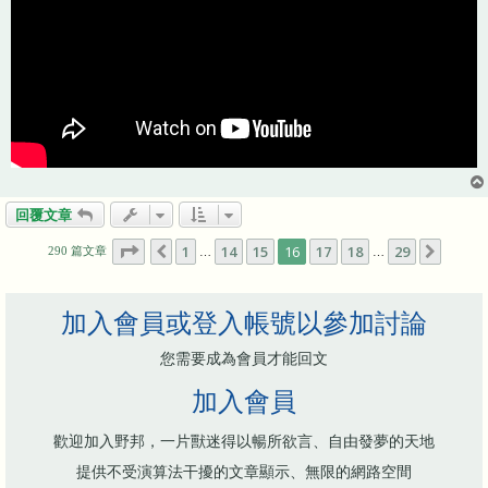
回覆文章
第
16
頁 (共
29
頁)
1
14
15
16
17
18
29
上一頁
下一頁
290 篇文章
…
…
加入會員或登入帳號以參加討論
您需要成為會員才能回文
加入會員
歡迎加入野邦，一片獸迷得以暢所欲言、自由發夢的天地
提供不受演算法干擾的文章顯示、無限的網路空間