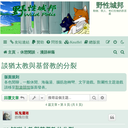
野性城邦
動物、獸人、奇幻生物的群居
處
友站連結
贊助
問答集
Knuffel
總版規
搜
主頁
休憩閒談
漫語林蔭
尋
談猶太教與基督教的分裂
版面規則
各色閒聊，一般休閒、海龜湯、腦筋急轉彎、文字遊戲。獸屬性主題遊戲
請移至
獸遊競技
版面發表。
搜尋
進階搜尋
回覆文章
4 篇文章 • 第
1
頁 (共
1
頁)
狐鬼瀟湘
皓魄往復