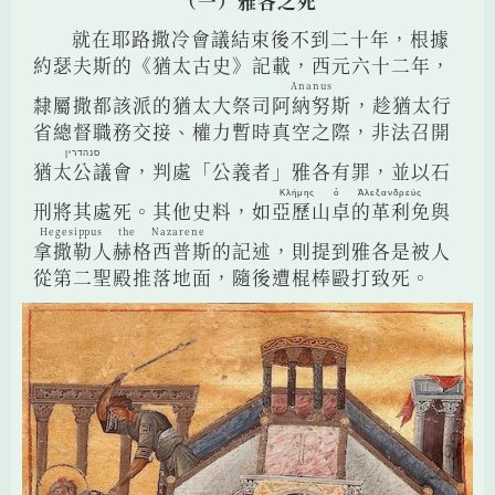
（一）雅各之死
就在耶路撒冷會議結束後不到二十年，根據
約瑟夫斯的《猶太古史》記載，西元六十二年，
Ananus
隸屬撒都該派的猶太大祭司
阿納努斯
，趁猶太行
省總督職務交接、權力暫時真空之際，非法召開
סנהדרין
猶太公議會
，判處「公義者」雅各有罪，並以石
Κλήμης ὁ Ἀλεξανδρεύς
刑將其處死。其他史料，如
亞歷山卓的革利免
與
Hegesippus the Nazarene
拿撒勒人赫格西普斯
的記述，則提到雅各是被人
從第二聖殿推落地面，隨後遭棍棒毆打致死。