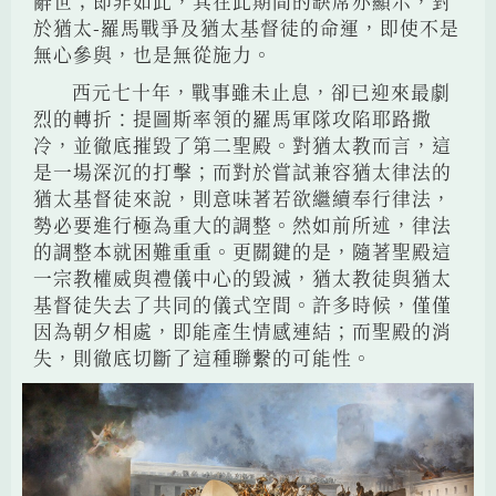
辭世；即非如此，其在此期間的缺席亦顯示，對
於猶太-羅馬戰爭及猶太基督徒的命運，即使不是
無心參與，也是無從施力。
西元七十年，戰事雖未止息，卻已迎來最劇
烈的轉折：提圖斯率領的羅馬軍隊攻陷耶路撒
冷，並徹底摧毀了第二聖殿。對猶太教而言，這
是一場深沉的打擊；而對於嘗試兼容猶太律法的
猶太基督徒來說，則意味著若欲繼續奉行律法，
勢必要進行極為重大的調整。然如前所述，律法
的調整本就困難重重。更關鍵的是，隨著聖殿這
一宗教權威與禮儀中心的毀滅，猶太教徒與猶太
基督徒失去了共同的儀式空間。許多時候，僅僅
因為朝夕相處，即能產生情感連結；而聖殿的消
失，則徹底切斷了這種聯繫的可能性。