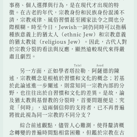
事務、個人選擇與行為，是在現代才出現的特
徵。在古老的年代，宗教身份和民族身份混淆不
清，宗教戒律、風俗習慣甚至國家法令之間也分
際模糊。時至今日，Jewish一詞仍同時可以指稱
種族意義上的猶太人（ethnic Jew）和宗教意義
的猶太教徒（religious Jew）。因此，古代人對
於宗教分裂的看法與反應，顯然遠較現代來得嚴
肅且劇烈。
Talal
Asad
另一方面，正如學者
塔拉勒
‧
阿薩德
的陳
述，宗教概念是根植於習慣和文化的概念；若基
於此論述進一步闡述，則當知同一宗教內部的分
野，也往往出於自習慣和文化的差異。是故，論
及猶太教與基督教的分裂時，首要問題便是：究
竟「何時」，這兩個信仰的支持者，已不再普遍
將彼此視為同一宗教的不同分支？
綜合前述觀點，儘管人心難測，使得釐清概
念轉變的普遍時間點相當困難，但鑑於宗教在古