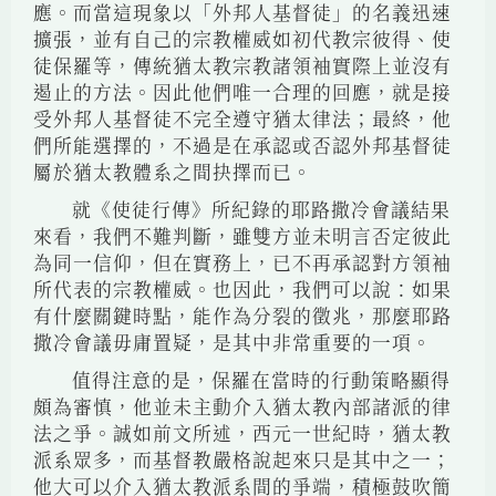
應。而當這現象以「外邦人基督徒」的名義迅速
擴張，並有自己的宗教權威如初代教宗彼得、使
徒保羅等，傳統猶太教宗教諸領袖實際上並沒有
遏止的方法。因此他們唯一合理的回應，就是接
受外邦人基督徒不完全遵守猶太律法；最終，他
們所能選擇的，不過是在承認或否認外邦基督徒
屬於猶太教體系之間抉擇而已。
就《使徒行傳》所紀錄的耶路撒冷會議結果
來看，我們不難判斷，雖雙方並未明言否定彼此
為同一信仰，但在實務上，已不再承認對方領袖
所代表的宗教權威。也因此，我們可以說：如果
有什麼關鍵時點，能作為分裂的徵兆，那麼耶路
撒冷會議毋庸置疑，是其中非常重要的一項。
值得注意的是，保羅在當時的行動策略顯得
頗為審慎，他並未主動介入猶太教內部諸派的律
法之爭。誠如前文所述，西元一世紀時，猶太教
派系眾多，而基督教嚴格說起來只是其中之一；
他大可以介入猶太教派系間的爭端，積極鼓吹簡