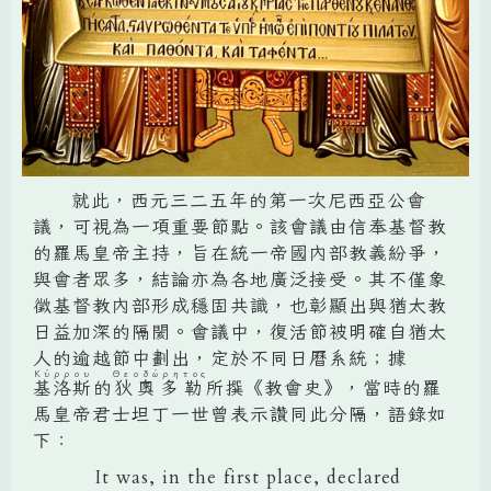
就此，西元三二五年的第一次尼西亞公會
議，可視為一項重要節點。該會議由信奉基督教
的羅馬皇帝主持，旨在統一帝國內部教義紛爭，
與會者眾多，結論亦為各地廣泛接受。其不僅象
徵基督教內部形成穩固共識，也彰顯出與猶太教
日益加深的隔閡。會議中，復活節被明確自猶太
人的逾越節中劃出，定於不同日曆系統；據
Κύρρου
Θεοδώρητος
基洛斯
的
狄奧多勒
所撰《教會史》，當時的羅
馬皇帝君士坦丁一世曾表示讚同此分隔，語錄如
下：
It was, in the first place, declared