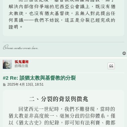
解決內部信仰爭端的尼西亞公會議上，既沒有猶
太教徒，也沒有猶太基督徒，且無人對此提出任
何異議——我們不妨說，這正是分裂已經完成的
證明。
Omnia vanitas omnia licere.
狐鬼瀟湘
皓魄往復
#2 Re: 談猶太教與基督教的分裂
文
2025年 4月 13日, 18:51
章
二、分裂的背景與徵兆
回望西元一世紀時，我們不難發現，當時的
猶太教並非高度統一、毫無分歧的信仰體系。僅
以《猶太古史》的紀錄，即可知有法利賽、撒都