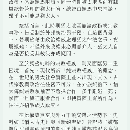
政權，悉為羅馬附庸。同一時期猶太地區尚有隸
屬總督管理的猶太行省，總督由羅馬中央指派，
幾乎不可能是猶太人。
總括而言，此時期猶太地區無論政務或宗教
事務，皆受制於外邦統治與干預。在這個背景
下，若期望藉由政治權威處理猶太律法之爭，實
屬艱難；不僅外來政權未必願意介入，猶太人自
身是否接受其裁決亦成疑問。
至於冀望純粹的宗教權威，則又面臨另一重
困境。首先，現代所謂「純宗教權威」的概念，
在一世紀的猶太社會實際上並未出現。其次，古
代宗教與政治往往密不可分，在外族統治下，猶
太傳統宗教領袖若不選擇合作，多半難逃一死；
然而一旦與征服者合作，即使實際上有所作為，
往往亦招致族人厭棄。
在此權威真空與外力干預交錯之情勢下，史
料如《猶太古史》與《新約聖經》皆記載了撒都
該與法利賽兩派間的劇烈爭執。撒都該派多為傳