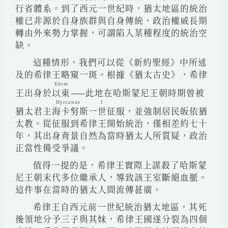
行省體系。到了西元一世紀時，猶太地區的統治
權已非源於自身族群與自身傳統，政治權威長期
轉由外來勢力掌握，可謂陷入某種程度的統治空
缺。
這種情形，我們可以從《新約聖經》中所述
及的希律王略窺一斑。根據《猶太古史》，希律
Edom
王出身於
以東
——此地在哈斯蒙尼王朝時期曾被
Hyrcanus I
猶太君主
海卡努斯一世
征服，並強制居民皈依猶
太教。從征服到希律王開始統治，僅相差約七十
年，其出身背景自然為當時猶太人所質疑，政治
正當性備受爭議。
值得一提的是，希律王實際上謀殺了哈斯蒙
尼王朝末代多位繼承人，導致該王室斷絕血脈。
這件事在當時的猶太人間流傳甚廣。
希律王自西元前一世紀統治猶太地區，其死
後領地分予三子與其妹，希律王國遂分裂為四個