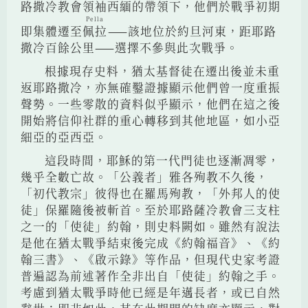
路撒冷教會領袖西緬的帶領下，他們於戰爭初期
Pella
即集體遷至
佩拉
——該地位於約旦河東，距耶路
撒冷百餘公里——選擇不參與此次戰爭。
根據現存史料，猶太基督徒在遷出後並未重
返耶路撒冷，亦無確鑿證據顯示他們曾一度重振
聲勢。一些零散的資料似乎顯示，他們在這之後
開始將信仰社群的重心轉移到其他地區，如小亞
細亞的亞西亞。
這段時間，耶穌的第一代門徒也逐漸凋零，
幾乎全數亡故。「公義者」雅各殉教不久後，
「初代教宗」彼得也在羅馬殉教，「外邦人的使
徒」保羅隨後被斬首。至於耶路薩冷教會三支柱
之一的「使徒」約翰，則史料闕如。雖然有說法
是他在猶太戰爭結束後完成《約翰福音》、《約
翰三書》、《啟示錄》等作品，但現代史家考證
普遍認為前述著作全非出自「使徒」約翰之手。
考慮到猶太戰爭時他已經是年邁長者，或已自然