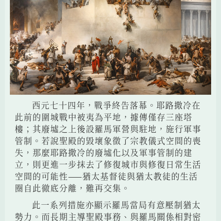
西元七十四年，戰爭終告落幕。耶路撒冷在
此前的圍城戰中被夷為平地，據傳僅存三座塔
樓；其廢墟之上後設羅馬軍營與駐地，施行軍事
管制。若說聖殿的毀壞象徵了宗教儀式空間的喪
失，那麼耶路撒冷的廢墟化以及軍事管制的建
立，則更進一步抹去了修復城市與修復日常生活
空間的可能性——猶太基督徒與猶太教徒的生活
圈自此徹底分離，難再交集。
此一系列措施亦顯示羅馬當局有意壓制猶太
勢力。而長期主導聖殿事務、與羅馬關係相對密