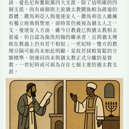
該、愛色尼和奮銳黨四大支派。除了這明確的四
個支派，尚有兩個與主流猶太教關係較為疏遠的
群體：撒馬利亞人與曼達安人。撒馬利亞人雖擁
有獨立經典與聖地，卻時常仍被視為猶太人之一
支。曼達安人方面，雖今日教義已與猶太教相去
甚遠，但自認為施洗約翰的繼承者，且與猶太傳
統在教義上仍有若干相似；一世紀時，雙方的教
理分隔可能尚未如此明顯。是故若採較寬鬆的分
類標準，則連同尚未與猶太教正式分離的基督
教，一世紀時或可視為存在七個主要的猶太教支
派。