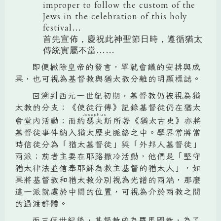
improper to follow the custom of the
Jews in the celebration of this holy
festival…
首先宣佈，慶祝此神聖節日時，遵循猶太
傳統實屬不當……
即便撇除皇帝的發言，單就會議的安排與成
果，也可視為基督教與猶太教分離的明顯標誌。
回溯到西元一世紀初期，基督教仍被視為猶
太教的分支；《使徒行傳》記錄基督徒仍在猶太
Josephus
會堂內活動；而
約瑟夫斯
所著《猶太古史》亦將
基督徒事件納入猶太歷史脈絡之中。學界常將當
時信徒分為「猶太基督徒」與「外邦人基督徒」
兩派；前者主要在耶路撒冷活動，他們是「堅守
猶太律法並信奉耶穌為救主基督的猶太人」，如
果將基督教和猶太教分別視為光譜的兩端，那麼
這一派就處於中間的位置，可視為介於兩教之間
的過渡群體。
而三個世紀後，基督教成為羅馬國教，為了