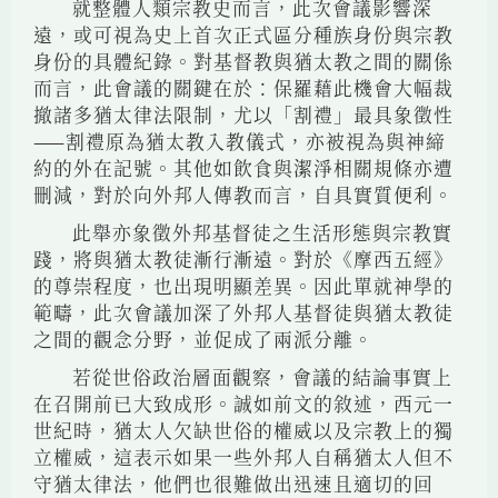
就整體人類宗教史而言，此次會議影響深
遠，或可視為史上首次正式區分種族身份與宗教
身份的具體紀錄。對基督教與猶太教之間的關係
而言，此會議的關鍵在於：保羅藉此機會大幅裁
撤諸多猶太律法限制，尤以「割禮」最具象徵性
——割禮原為猶太教入教儀式，亦被視為與神締
約的外在記號。其他如飲食與潔淨相關規條亦遭
刪減，對於向外邦人傳教而言，自具實質便利。
此舉亦象徵外邦基督徒之生活形態與宗教實
踐，將與猶太教徒漸行漸遠。對於《摩西五經》
的尊崇程度，也出現明顯差異。因此單就神學的
範疇，此次會議加深了外邦人基督徒與猶太教徒
之間的觀念分野，並促成了兩派分離。
若從世俗政治層面觀察，會議的結論事實上
在召開前已大致成形。誠如前文的敘述，西元一
世紀時，猶太人欠缺世俗的權威以及宗教上的獨
立權威，這表示如果一些外邦人自稱猶太人但不
守猶太律法，他們也很難做出迅速且適切的回