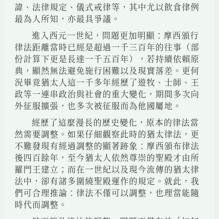
諱、法律規定、儀式戒律等，其中尤以飲食律例
最為人所知，亦最具爭議。
進入西元一世紀，問題更加明顯：摩西頒行
律法距離當時已經是超過一千三百年的往事（部
份計算下更是長達一千五百年），若持續依賴原
典，顯然無法避免施行困難以及現實落差。更何
況畢竟猶太人這一千多年經歷了遊牧、士師、王
政等一連串政治與社會的重大變化，期間多次向
外征服擴張，也多次被征服而為他國屬地。
經歷了這麼漫長的歷史變化，原本的律法當
然需要調整。如果仔細觀察此時的猶太律法，更
不難發現有經過調整的顯著跡象：摩西頒布律法
後四百餘年，至今猶太人依然尊崇的聖殿才由所
羅門王建立；而在一世紀以及現今流傳的猶太律
法中，卻有諸多圍繞聖殿運作的規定。就此，我
們可合理推論：律法不僅可以調整，也理當能隨
時代而調整。