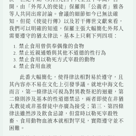
開，由「外邦人的使徒」保羅與「公義者」雅各
等人共同出席討論。會議的細節如今已無法確
知，但從《使徒行傳》以及若干傳世文獻來看，
我們可以明確的知道，保羅主張大幅簡化外邦人
需要遵守的猶太律法，基本上只剩下列四項：
禁止食用曾供奉偶像的食物
禁止近親通婚與其他不道德的性行為
禁止食用以勒死方式宰殺的動物
禁止食用血液
此番大幅簡化，使得律法相對易於遵守，且
其內容亦不易在文化上引發爭議。就地中海文化
而言，第一條律法可視為對異教祭祀的迴避，第
二條則涉及基本的性道德禁忌，兩者即使在非猶
太教徒或非基督徒中亦廣為接受；第三、第四條
律法雖然涉及飲食忌諱，但當時以勒死宰殺牲
畜、食用動物血液本就相對罕見，實際遵守並不
困難。