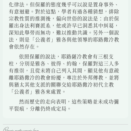
化律法。但保羅的態度幾乎可以說是置身事外、
有意迴避。對於這點，學者有過各種猜想，排除
宗教性質的推測後，偏向世俗的說法是：由於保
羅出身法利賽派系，他或許早已洞悉其中糾葛，
深知此舉勞而無功，難以推動共識。另外一個說
法，則是「公義者」雅各與他領導的耶路撒冷教
會依然存在。
依照保羅的說法，耶路薩冷教會有三根支
柱，分別是雅各、彼得、約翰，保羅對這三人多
有推崇，且從未將自己列入其間，顯見他有意疏
離耶路撒冷的教會紛擾，專注於外邦傳教，並將
與猶太其他支派的關聯交給耶路撒冷初代主教
「公義者」雅各來處置。
然而歷史的走向表明，這些策略並未成功彌
平裂痕，分離仍終成定局。
Omnia vanitas omnia licere.