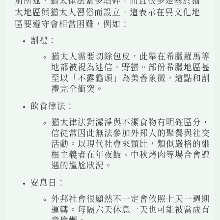
前所述，猶太律法繁多瑣碎，而且很多是基於猶
太地區與猶太人習俗而設立。這表示在異文化地
區要遵守會相當困難，例如：
割禮：
猶太人需要切除包皮，此舉在希臘羅馬等
地都被視為迷信、野蠻。部份希臘地區甚
至以「不露龜頭」為美善象徵，這點和割
禮完全衝突。
飲食律法：
猶太律法對潔淨與不潔食物有明確區分，
信徒常因此無法參加外邦人的聚餐與社交
活動。以現代社會來類比，類似嚴格的維
根主義者在年夜飯、中秋烤肉等場合會遭
遇的尷尬狀況。
安息日：
外邦社會很顯然不一定會依照七天一週期
運轉。每隔六天休息一天也可能被當成有