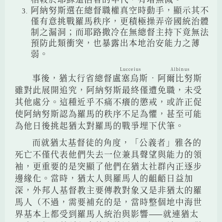
阿納努斯選在總督職權真空時動手，顯示其不
僅有意挑戰羅馬秩序，更積極操弄帝國統治體
制之漏洞；而耶路撒冷在無總督主持下竟無法
預防此類衝突，也暴露出本地治安能力之薄
弱。
Lucceius
Albinus
事後，猶太行省總督
盧塞烏斯
‧
阿爾比努斯
雖對此展開追究，阿納努斯最終僅遭免職，未受
其他處分。這種近乎不痛不癢的懲戒，或許正促
使阿納努斯認為羅馬的秩序不足為懼，甚至可能
為他日後挑起猶太對羅馬的戰爭埋下伏筆。
而就猶太基督徒的角度，「公義者」雅各的
死亡不僅代表他們失去一位兼具聲望與能力的領
袖，更重要的是突顯了他們在猶太社群內正逐步
邊緣化。當時，猶太人與羅馬人的齟齬日益加
深，外邦人基督教主要傳教對象又是非猶太的羅
馬人（不過，需要補充的是，當時整個地中海世
界基本上都受到羅馬人統治與影響——就連猶太