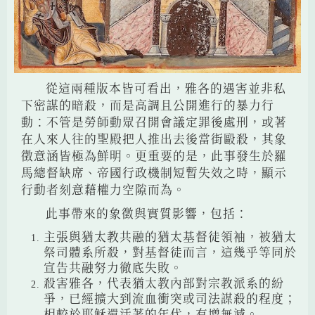
從這兩種版本皆可看出，雅各的遇害並非私
下密謀的暗殺，而是高調且公開進行的暴力行
動：不管是勞師動眾召開會議定罪後處刑，或著
在人來人往的聖殿把人推出去後當街毆殺，其象
徵意涵皆極為鮮明。更重要的是，此事發生於羅
馬總督缺席、帝國行政機制短暫失效之時，顯示
行動者刻意藉權力空隙而為。
此事帶來的象徵與實質影響，包括：
主張與猶太教共融的猶太基督徒領袖，被猶太
祭司體系所殺，對基督徒而言，這幾乎等同於
宣告共融努力徹底失敗。
殺害雅各，代表猶太教內部對宗教派系的紛
爭，已經擴大到流血衝突或司法謀殺的程度；
相較於耶穌還活著的年代，有增無減。