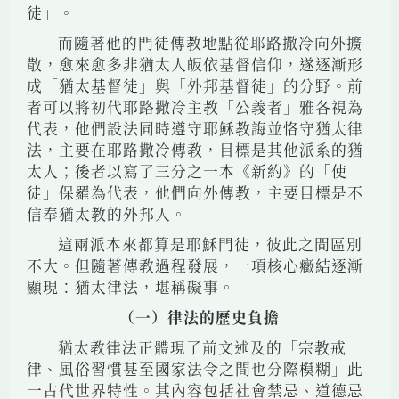
徒」。
而隨著他的門徒傳教地點從耶路撒冷向外擴
散，愈來愈多非猶太人皈依基督信仰，遂逐漸形
成「猶太基督徒」與「外邦基督徒」的分野。前
者可以將初代耶路撒冷主教「公義者」雅各視為
代表，他們設法同時遵守耶穌教誨並恪守猶太律
法，主要在耶路撒冷傳教，目標是其他派系的猶
太人；後者以寫了三分之一本《新約》的「使
徒」保羅為代表，他們向外傳教，主要目標是不
信奉猶太教的外邦人。
這兩派本來都算是耶穌門徒，彼此之間區別
不大。但隨著傳教過程發展，一項核心癥結逐漸
顯現：猶太律法，堪稱礙事。
（一）律法的歷史負擔
猶太教律法正體現了前文述及的「宗教戒
律、風俗習慣甚至國家法令之間也分際模糊」此
一古代世界特性。其內容包括社會禁忌、道德忌