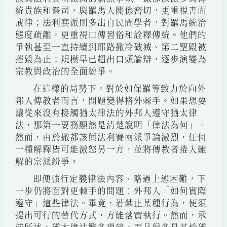
統貴族和祭司，與羅馬人關係密切，更重視書面
戒律；法利賽派則多出自民間學者，對羅馬統治
態度疏離，更重視口傳習俗和詮釋傳統。他們的
爭執甚至一直持續到耶路撒冷破滅、第二聖殿被
摧毀為止；規模早已超出口頭論辯，逐步演變為
宗教與政治的全面紛爭。
在這樣的局勢下，對於如保羅等致力於向外
邦人傳教者而言，問題變得格外棘手。如果想要
讓從來沒有接觸猶太律法的外邦人遵守猶太律
法，那第一要務顯然是清楚說明「律法為何」。
然而，由於撒都該與法利賽兩派爭論激烈，任何
一種解釋皆可能激怒另一方，並將傳教者捲入難
解的宗派紛爭。
即便強行定義律法內容、略過上述困難，下
一步仍將面對更棘手的問題：外邦人「如何實際
遵守」這些律法。畢竟，若禁止某種行為，便須
提出可行的替代方式，方能落實執行。然而，承