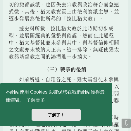
切的撒都該派，也因失去宗教與政治舞台而急速
式微。其後，猶太教實質上由法利賽派主導，並
逐步發展為後世所稱的「拉比猶太教」。
據史料所載，拉比猶太教於此時期初步成
型，並展開經典的彙整與確認。然而在此過程
中，猶太基督徒並未參與其中，與基督信仰相關
之文獻亦未被納入正典。這一排除，無疑使猶太
教與基督教之間的鴻溝進一步擴大。
（三）戰爭的後續
如前所述，自雅各之死、猶太基督徒未參與
對羅馬戰爭、第二聖殿遭毀、耶路撒冷荒廢、以
本網站使用 Cookies 以確保您在我們網站獲得最
至於拉比猶太教初步成型，種種事件皆持續削弱
猶太基督徒與猶太教徒作為同一宗教共同體的聯
佳體驗。
了解更多
繫。
了解了！
此外，雖然如同前文所述，西元七十四年時
⇩
戰爭結束，但這指的只是「第一次」猶太人與羅