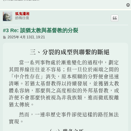
狐鬼瀟湘
皓魄往復
#3 Re: 談猶太教與基督教的分裂
文
2025年 4月 13日, 19:21
章
三、分裂的成型與聯繫的斷絕
當一系列事物處於漸進變化的過程中，劃定
其間界線往往並不容易；但一旦位於兩端之間的
「中介性存在」消失，原本模糊的分野便會迅速
清晰。若猶太基督教得以持續發展，並獲猶太教
體系容納，那麼與之高度相似的外邦基督教，或
許便不會那麼快被視為非我族類，進而徹底脫離
猶太傳統。
然而，一連串歷史事件卻使這樣的路徑無法
實現。