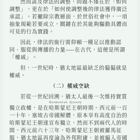
然而談及律法的調整，問題不僅在於「如何
調整」，更在於「如何使調整後的律法獲得廣泛
承認」。若撇除宗教層面，於世俗社會中，一項
抽象規範若要成立，關鍵在於其能夠驅動具體而
可見的行為實踐。
因此，律法的施行需仰賴一種足以推動認
同、服從與傳播的力量——在古代，這便是所謂
「權威」。
但，一世紀時，猶太地區最缺乏的偏偏就是
權威。
（二）權威空缺
若從一世紀回溯，猶太人最後一次維持實質
Hasmonean dynasty
獨立政權，是在
哈斯蒙尼王朝
時期。西元前一百
一十年，塞琉古帝國解體，原本享有高度自治的
哈斯蒙尼王朝遂宣布獨立，然而不到兩代人的時
間，西元前六十三年，哈斯蒙尼王朝被羅馬征
服，猶太地區再度淪為外邦附庸，並被編入帝國