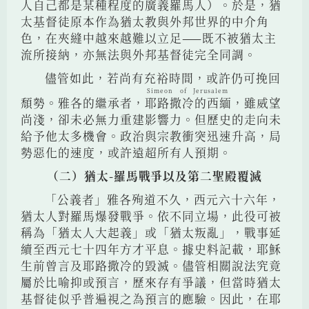
人自己都是某種程度的廣義羅馬人）。於是，猶
太基督徒原本作為猶太教與外邦世界的中介角
色，在夾縫中越來越難以立足——既不被猶太主
流所接納，亦無法與外邦基督徒完全同調。
儘管如此，若尚有充裕時間，或許仍可挽回
Simeon of Jerusalem
頹勢。雅各的繼承者，
耶路撒冷的西緬
，雖威望
尚淺，卻未必無力重建影響力。但歷史的走向未
給予他太多機會。政治與宗教衝突迅速升高，局
勢惡化的速度，或許遠超所有人預期。
（二）猶太-羅馬戰爭以及第二聖殿覆滅
「公義者」雅各殉道不久，西元六十六年，
猶太人對羅馬爆發戰爭。依不同立場，此役可被
稱為「猶太人大起義」或「猶太叛亂」，戰事延
續至西元七十四年方才平息。據史料記載，耶穌
生前曾言及耶路撒冷的毀滅。儘管相關說法究竟
屬於比喻抑或預言，歷來存有爭議，但當時猶太
基督徒似乎普遍視之為預言的應驗。因此，在耶