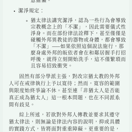
意偷懶。
潔淨規定：
猶太律法講究潔淨，認為一些行為會導致
宗教概念上的「不潔」，因此需要儀式性
淨身。而在部份律法詮釋下，甚至僅僅是
碰觸外邦異教徒的器物或身體，都會導致
「不潔」——如果依照這個說法施行，那
麼身處外邦的皈依者會在和鄰居握手打招
呼後，就得立刻開始洗手，這不僅繁瑣而
且容易招致衝突。
固然有部分學派主張，對改宗猶太教的外邦
人可在戒律執行上予以寬待；然而，寬容的範圍
與限度始終爭論不休。甚至連「非猶太人是否能
真正成為猶太人」這一根本問題，也在不同派系
間有歧見。
綜上所述，若欲對外邦人傳教並要求其遵守
猶太律法，則無論是律法內容的說明，抑或具體
的實踐方式，皆將面對重重障礙。更重要的是，