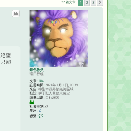
1
2
3
下一頁
22 篇文章
者絕望
們只能
銀色教父
環日行繞
文章:
104
註冊時間:
2021年 1月 1日, 00:39
來自:
神聖本源外部銀河區域
獸設:
獅子獸人其他未確定
頭像出處:
自行繪製
I
t
社會性別:
’
星座:
s
聯
聯繫:
m
繫
y
銀
b
色
i