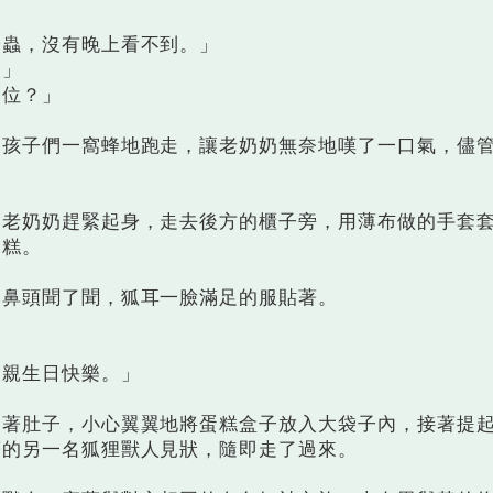
蟲，沒有晚上看不到。」
」
位？」
子們一窩蜂地跑走，讓老奶奶無奈地嘆了一口氣，儘
奶奶趕緊起身，走去後方的櫃子旁，用薄布做的手套
蛋糕。
鼻頭聞了聞，狐耳一臉滿足的服貼著。
」
親生日快樂。」
肚子，小心翼翼地將蛋糕盒子放入大袋子內，接著提
著的另一名狐狸獸人見狀，隨即走了過來。