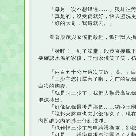
「每月一次不想錯過……」狼耳往旁
「真是的，沒受傷就好，快去盥洗更
「好的大哥，我這就去。」
看著殷茂與家僕們啟程，狐狸獸人擔
「呀呼！」到了澡堂，殷茂直接脫下短
要確認水溫的家僕，其他家僕笑了笑，
「兩百五十公斤這次失敗，唉。」白
「三少主您很厲害了啦，之前的紀錄還
白狼的胸腹。
「就是阿三少主，我們人類最高紀錄也
泡沫擰出。
「好像紀錄最後是那個……納亞王國將
「說起來將軍也去北部很久了，現在是
內凹縫隙內的沙土仔細洗淨。
「也難怪三少主想申請護衛軍，卻都
「可是……護衛軍跟魔法團除了人類，