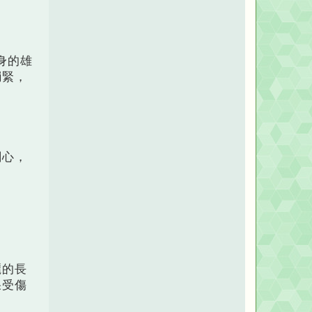
身的雄
繃緊，
關心，
麗的長
果受傷