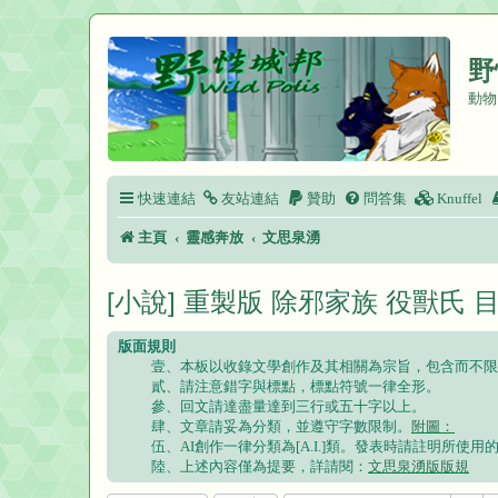
野
動物
快速連結
友站連結
贊助
問答集
Knuffel
主頁
靈感奔放
文思泉湧
[小說] 重製版 除邪家族 役獸氏 目
版面規則
壹、本板以收錄文學創作及其相關為宗旨，包含而不限
貳、請注意錯字與標點，標點符號一律全形。
參、回文請達盡量達到三行或五十字以上。
肆、文章請妥為分類，並遵守字數限制。
附圖：
伍、AI創作一律分類為[A.I.]類。發表時請註明所
陸、上述內容僅為提要，詳請閱：
文思泉湧版版規