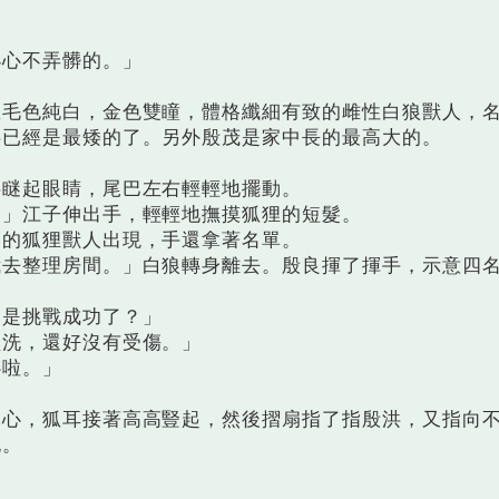
心不弄髒的。」
色純白，金色雙瞳，體格纖細有致的雌性白狼獸人，
洪已經是最矮的了。另外殷茂是家中長的最高大的。
瞇起眼睛，尾巴左右輕輕地擺動。
」江子伸出手，輕輕地撫摸狐狸的短髮。
的狐狸獸人出現，手還拿著名單。
整理房間。」白狼轉身離去。殷良揮了揮手，示意四
是挑戰成功了？」
洗，還好沒有受傷。」
啦。」
，狐耳接著高高豎起，然後摺扇指了指殷洪，又指向
袍。