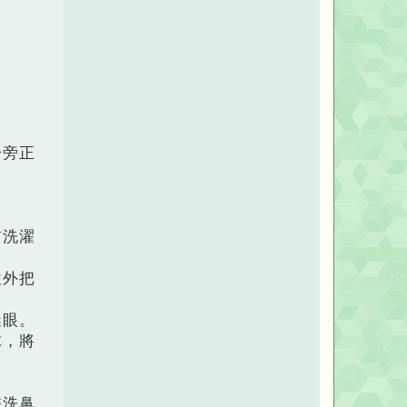
一旁正
前洗濯
往外把
瞇眼。
球，將
搓洗鼻