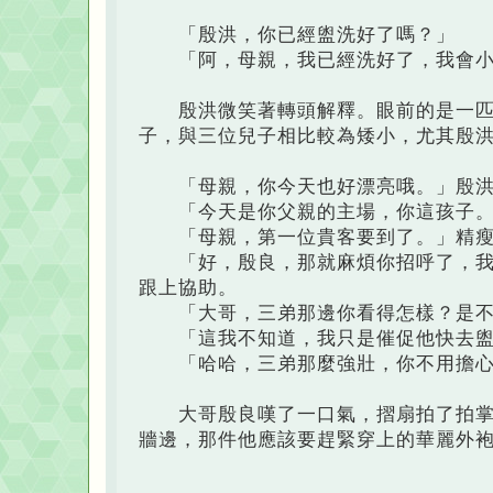
「殷洪，你已經盥洗好了嗎？」
「阿，母親，我已經洗好了，我會小
殷洪微笑著轉頭解釋。眼前的是一匹毛
子，與三位兒子相比較為矮小，尤其殷
「母親，你今天也好漂亮哦。」殷洪
「今天是你父親的主場，你這孩子。
「母親，第一位貴客要到了。」精瘦
「好，殷良，那就麻煩你招呼了，我去
跟上協助。
「大哥，三弟那邊你看得怎樣？是不
「這我不知道，我只是催促他快去盥
「哈哈，三弟那麼強壯，你不用擔心
大哥殷良嘆了一口氣，摺扇拍了拍掌心
牆邊，那件他應該要趕緊穿上的華麗外