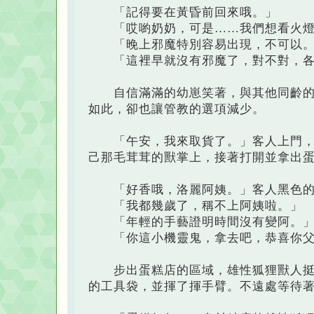
「記得要在黃昏前回來哦。」
「哎喲奶奶，可是……我們想看火燈
「晚上邪魔特別容易出現，不可以。
「這裡早就沒有邪魔了，對不對，各
自信滿滿的幼崽笑著，與其他同齡的孩
如此，卻也讓管教的選項減少。
「午安，我來取貨了。」客人上門，老
己那毛茸茸的獸掌上，接著打開並拿出
「好香哦，洛麗阿姨。」客人黑色的
「我都幾歲了，稱不上阿姨啦。」
「年輕的手藝證明時間沒有變阿。
「你這小機靈鬼，拿去吧，恭喜你父
步出蛋糕店的區域，雄性狐狸獸人挺著
的工具袋，並揮了揮手臂。不遠處等待