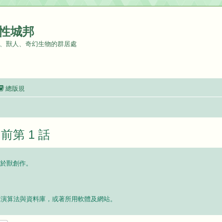
性城邦
、獸人、奇幻生物的群居處
總版規
前第 1 話
於獸創作。
使用的演算法與資料庫，或著所用軟體及網站。