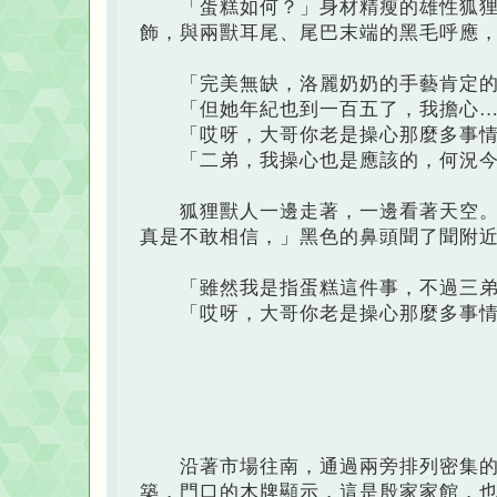
「蛋糕如何？」身材精瘦的雄性狐狸獸
飾，與兩獸耳尾、尾巴末端的黑毛呼應
「完美無缺，洛麗奶奶的手藝肯定的
「但她年紀也到一百五了，我擔心…
「哎呀，大哥你老是操心那麼多事情
「二弟，我操心也是應該的，何況今
狐狸獸人一邊走著，一邊看著天空。「
真是不敢相信，」黑色的鼻頭聞了聞附
「雖然我是指蛋糕這件事，不過三弟
「哎呀，大哥你老是操心那麼多事情
沿著市場往南，通過兩旁排列密集的植
築，門口的木牌顯示，這是殷家家館，