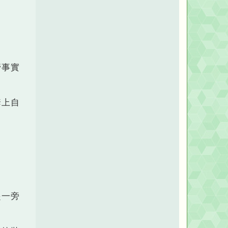
教
r
父
t
h
d
a
y
管事實
套上自
起一旁