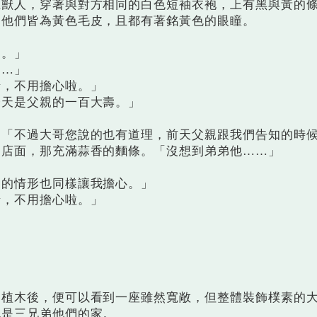
人，穿著與對方相同的白色短袖衣袍，上有黑與黃的
，他們皆為黃色毛皮，且都有著銘黃色的眼瞳。
。」
…」
，不用擔心啦。」
天是父親的一百大壽。」
不過大哥您說的也有道理，前天父親跟我們告知的時
近店面，那充滿蒜香的麵條。「沒想到弟弟他……」
的情形也同樣讓我擔心。」
，不用擔心啦。」
木後，便可以看到一座雖然寬敞，但整體裝飾樸素的
也是三兄弟他們的家。