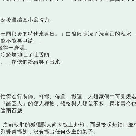
然後繼續拿小盆接力。
國那邊的特使來道賀。」白狼殷茂洗了洗自己的私處
看能不能再申請。」
濺得一身濕。
狼尷尬地吐了吐舌頭。
。」家僕們紛紛笑了出來。
得進行裝飾、打掃、佈置、搬運，人類家僕中可見幾
為『羅亞人』的類人種族，體格與人類差不多，兩者壽命
到達兩百歲。
之前較胖的狐狸獸人尚未披上外袍，而是挽起短袖口並
排列餐桌擺飾，沒有擺出任何少主的架子。