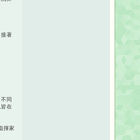
，接著
名不同
也皆在
指揮家