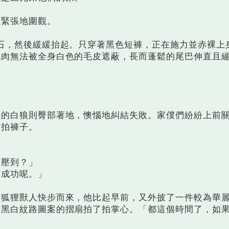
緊張地圍觀。
，然後緩緩抬起。只穿著黑色短褲，正在施力並赤裸上
肌肉無法被全身白色的毛皮遮蔽，長而蓬鬆的尾巴伸直且
。
。
白狼則臀部著地，懊惱地糾結失敗。家僕們紛紛上前
了拍褲子。
壓到？」
成功呢。」
狸獸人快步而來，他比起早前，又外披了一件較為華
著黑白紋路圖案的摺扇拍了拍掌心。「都這個時間了，如