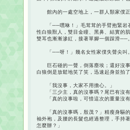
館內的一處空地上，一群人類家僕正
「──嘿咻！」毛茸茸的手臂抱緊岩石
性白狼獸人，雙目金瞳、黑鼻、結實的
雙耳也漸漸滲紅，接著單腳一個踩滑──
「──呀！」幾名女性家僕失聲尖叫
巨石碰的一聲，倒落塵埃；還好沒事的
白狼倒是放鬆地笑了笑，迅速起身並拍
「我沒事，大家不用擔心。」
「三少主，真的沒事嗎？尾巴有沒有
「真的沒事啦，可惜這次的重量沒有
「真的沒事嗎，殷茂？」精瘦身驅的狐
袖外袍，及腰的長髮也經過整理，手持
怎麼辦？」