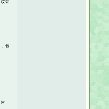
條紋裝
候，我
大建