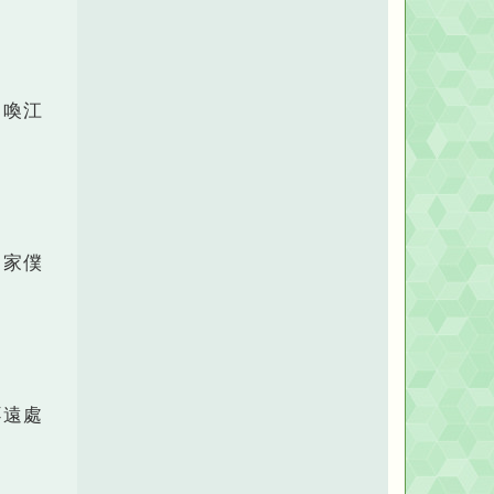
名喚江
名家僕
不遠處