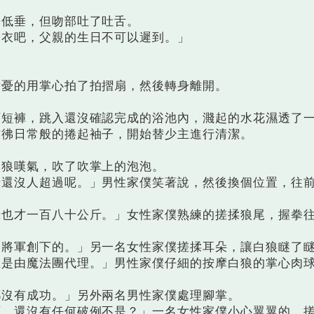
低垂，但吻部吐了吐舌。
衣吧，父親的生日不可以遲到。」
憂的用掌心拍了拍摺扇，然後轉身離開。
褲，跳入還沒確認完成的浴池內，濺起的水花濕透了
彷彿日常般的捲起袖子，開始替少主進行清潔。
狼嘆氣，吹了吹掌上的泡泡。
沒人超過呢。」男性家僕笑著說，然後換個位置，往
才一百八十公斤。」女性家僕熟練的搓揉狼尾，握拳
軍創下的。」另一名女性家僕搓揉耳朵，讓白狼瞇了
由魔法團代理。」男性家僕仔細的按摩白狼的掌心肉
沒有成功。」另外兩名男性家僕處理腳掌。
還沒有任何破例不是？」一名女性家僕小心翼翼的，