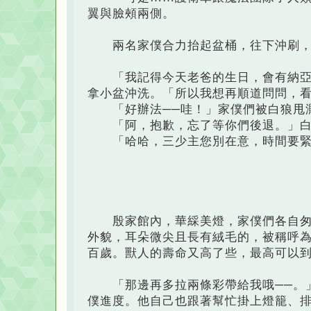
翼與臉頰兩側。
兩名家僕合力抬起盆桶，往下沖刷，
「我記得今天老爸的生日，會有納亞王
拿小盆沖洗。「所以我想再順道問問，
「好辦法──哇！」家僕們被白狼甩
「阿，抱歉，忘了等你們後退。」白
「哈哈，三少主您別在意，時間要緊
殷家館內，華綵美燈，家僕們各自匆忙
外貌，耳朵微尖且長有絨毛的，被稱呼
百歲。獸人的壽命又高了些，最高可以
「那邊再多拉兩條彩帶給我哦──。」
僕進度。他自己也跟著幫忙掛上燈籠、