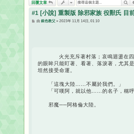
搜
回覆文章
#1 [小說] 重製版 除邪家族 役獸氏 目前
文
由
銀色教父
»
2023年 11月 14日, 01:10
章
火光充斥著村落；哀鳴迴盪在四周
的眼眸只能盯著、看著、落淚著，尤其
坦然接受命運。
「這塊大陸……不屬於我們。」
「可嘆阿，就以他……的名子，稱呼
邪魔──阿格倫大陸。