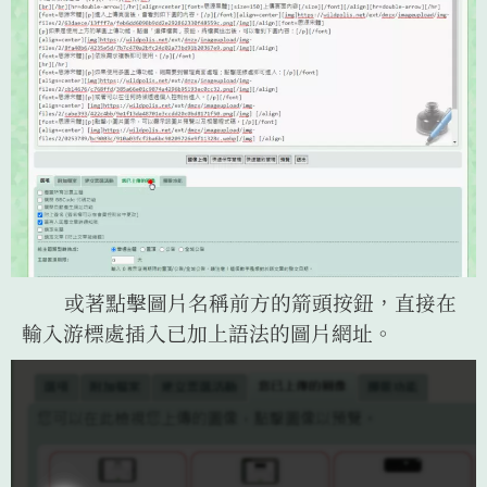
或著點擊圖片名稱前方的箭頭按鈕，直接在
輸入游標處插入已加上語法的圖片網址。