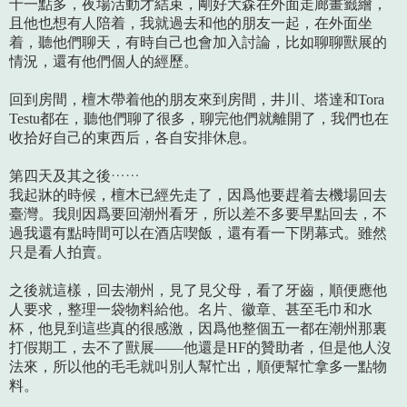
十一點多，夜場活動才結束，剛好大森在外面走廊畫籤繪，
且他也想有人陪着，我就過去和他的朋友一起，在外面坐
着，聽他們聊天，有時自己也會加入討論，比如聊聊獸展的
情況，還有他們個人的經歷。
回到房間，檀木帶着他的朋友來到房間，井川、塔達和Tora
Testu都在，聽他們聊了很多，聊完他們就離開了，我們也在
收拾好自己的東西后，各自安排休息。
第四天及其之後……
我起牀的時候，檀木已經先走了，因爲他要趕着去機場回去
臺灣。我則因爲要回潮州看牙，所以差不多要早點回去，不
過我還有點時間可以在酒店喫飯，還有看一下閉幕式。雖然
只是看人拍賣。
之後就這樣，回去潮州，見了見父母，看了牙齒，順便應他
人要求，整理一袋物料給他。名片、徽章、甚至毛巾和水
杯，他見到這些真的很感激，因爲他整個五一都在潮州那裏
打假期工，去不了獸展——他還是HF的贊助者，但是他人沒
法來，所以他的毛毛就叫別人幫忙出，順便幫忙拿多一點物
料。