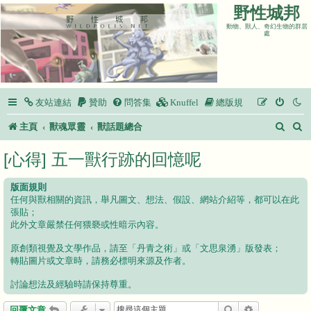
野性城邦
動物、獸人、奇幻生物的群居
處
友站連結
贊助
問答集
Knuffel
總版規
搜
主頁
獸魂眾靈
獸話題總合
尋
[心得] 五一獸行跡的回憶呢
版面規則
任何與獸相關的資訊，舉凡圖文、想法、假設、網站介紹等，都可以在此
張貼；
此外文章嚴禁任何猥褻或性暗示內容。
原創類視覺及文學作品，請至「丹青之術」或「文思泉湧」版發表；
轉貼圖片或文章時，請務必標明來源及作者。
討論想法及經驗時請保持尊重。
搜尋
進階搜尋
回覆文章