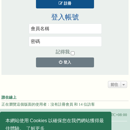
註冊
登入帳號
記得我
登入
前往
誰在線上
正在瀏覽這個版面的使用者：沒有註冊會員 和 14 位訪客
主頁
所有顯示的時間為
UTC+08:00
本網站使用 Cookies 以確保您在我們網站獲得最
友站連結：
佳體驗。
了解更多