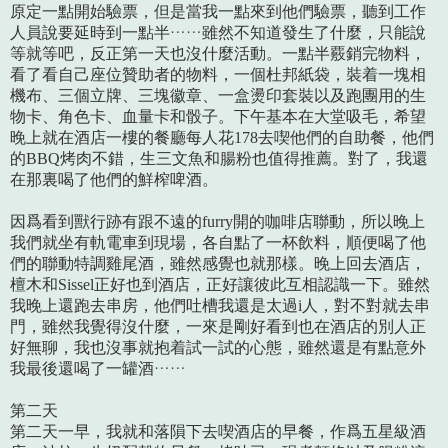
原定一點開始驗票，但是當我一點來到他們驗票，聽到工作
人員說要延時到一點半……雖然不知道發生了什麼，只能說
等就等吧，反正第一天也沒什麼活動。一點半覈銷完物料，
看了看自己座位贊助者的物料，一個杜邦紙袋，裝着一塊相
機布、三個立牌、三塊徽章、一盒燙印套裝以及跑團用的生
物卡、角色卡、血量卡和骰子。下午基本在大堂吸毛，希望
晚上就在酒店一樓的餐廳每人花178去喫他們的自助餐，他們
的BBQ烤肉不錯，生三文魚和腸粉也值得推薦。對了，我還
在那裏喝了他們的鮮榨啤酒。
因爲看到獸行跡有跟不遠的furry開的咖啡店聯動，所以晚上
我們就坐有軌電車到現場，各自點了一杯飲料，順便喝了他
們的聯動特調雞尾酒，雖然感覺也就那樣。晚上回去酒店，
檀木和Sissel正好也到酒店，正好讓彼此互相認識一下。雖然
我晚上還跑去串房，他們吐槽我還是太過i人，對不對就去串
門，雖然我覺得沒什麼，一來是剛好看到也在酒店的別人正
好無聊，我也沒事就抱着試一試的心態，雖然還是有點意外
我最後還喝了一罐酒……
第二天
第二天一早，我就和落隕下去喫酒店的早餐，作爲五星級酒