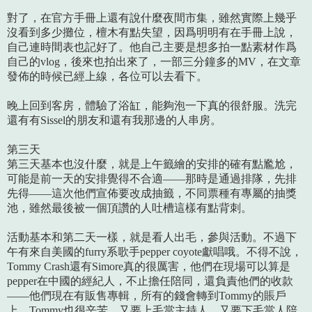
對了，在官方手冊上還有說什麼夜間市集，雖然實際上幾乎
沒看到多少攤位，檀木有點失望，因爲明明有在手冊上說，
自己連時間表也記好了。他自己主要是想多拍一點素材作爲
自己的vlog，後來也拍出來了，一部三分鐘多的MV，在文章
發佈的時候已經上線，各位可以去看下。
晚上回到客房，體驗了浴缸，能夠泡一下真的很舒服。洗完
還有有Sissel的朋友和還有我那邊的人串房。
第三天
第三天基本也沒什麼，就是上午籤繪的安排的確有點尷尬，
可能是前一天的安排覺得不合適——那時是通過排隊，先排
先得——這次他們宣佈要改成抽籤，不同票種有專屬的抽獎
池，雖然最後被一個頂讚的人吐槽這樣有點背刺。
活動基本和第二天一樣，就是看人出毛，參與活動。不過下
午有來自美國的furry系歌手pepper coyote獻唱哦。不得不說，
Tommy Crash還有Simore真的很厲害，他們在現場可以算是
pepper在中國的經紀人，不止擔任陪同，還負責他們的收款
——他們現在有販售專輯，所有的錢會轉到Tommy的賬戶
上。Tommy也很辛苦，又要上毛當主持人，又要下毛當人陪