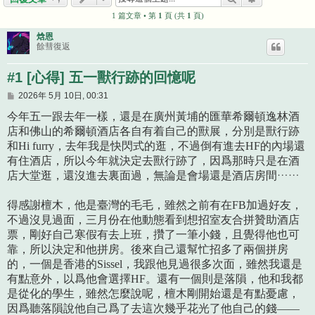
1 篇文章 • 第
1
頁 (共
1
頁)
焓恩
餘彗復返
#1 [心得] 五一獸行跡的回憶呢
文
2026年 5月 10日, 00:31
章
今年五一跟去年一樣，還是在廣州黃埔的匯華希爾頓逸林酒
店和佛山的希爾頓酒店各自有着自己的獸展，分別是獸行跡
和Hi furry，去年我是快閃式的逛，不過倒有進去HF的內場還
有住酒店，所以今年就決定去獸行跡了，因爲那時只是在酒
店大堂逛，還沒進去裏面過，無論是會場還是酒店房間……
得感謝檀木，他是臺灣的毛毛，雖然之前有在FB加過好友，
不過沒見過面，三月份在他動態看到想招室友合拼贊助酒店
票，剛好自己寒假有去上班，攢了一筆小錢，且覺得他也可
靠，所以決定和他拼房。後來自己還幫忙招多了兩個拼房
的，一個是香港的Sissel，我跟他見過很多次面，雖然我還是
有點意外，以爲他會選擇HF。還有一個則是落隕，他和我都
是從化的學生，雖然怎麼說呢，檀木剛開始還是有點憂慮，
因爲聽落隕說他自己爲了去這次幾乎花光了他自己的錢——