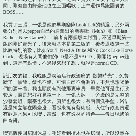
同，剛纔自由舞臺他也在上面唱歌，上午還作爲跑團裏的
BOSS……
我買了三張，一張是他們早期樂隊Look Left的精選，另外兩
張分別是以pepper自己的名義出的新專輯《Muh》和《Blast
Radius: New Game+》，前者有兩個版本封面，不過早期第一
版的剛好賣光了，後來就基本是第二版的。後者還收錄一些
比較特別的歌，比如You’ll Need A Duke 和No Cock Like Horse
Cock。現場有人問他們的CD是不是SACD，剛開始pepper聽
到，還是有點懵，不過後來想了想，就說是normal CD。
託朋友的福，我晚飯是喫酒店行政酒廊的“歡樂時光”，免費
蹭了一頓飯，飯也不錯。可惜自己不會調酒，不然也想喝他
們的酒來着。我也順便有到他那裏串房，畢竟他可是住行政
套房，還是想好好見識一下。一張大牀，，旁邊的是完整的
沙發套組，陽臺也很大。廁所也很大，有兩個洗手盆，浴缸
還是獨立靠在陽臺邊，看起來挺有藝術感。入住行政套房還
有歡迎水果可以喫，當然，也有逸林的特色——每日現烤的
曲奇餅。
喫完飯便回房間休息，剛好看到檀木也在房間，所以沒事在