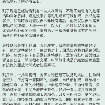
裏也就花了兩小時左右。
到了現場已經能看到有一些人在等着，不過不知道有的是等
活動開始覈銷，還是沒事在等毛毛過來可以拍照，亦或是等
客房。我當時跟前臺說自己昨晚有電話，他們就說自己需要
花點時間準備，大概十一點可以入住，所以我就沒事逛逛，
比如酒店外面的公園，還有酒店三樓的健身房還有游泳池。
順便叫在外面的落隕過來。
最後應該是在十點四十五分左右，我問前臺房間準備好沒
有，他們說準備好了，便給我房卡，因爲知道我們是參與獸
行跡，包房卡的卡套是獸行跡特供的，還附有獸行跡與酒店
聯合的公告，開頭很有文采，中間無非就是介紹酒店餐廳還
有設施的開放時間或者注意事項。
到房間，一推開房門，走廊左邊已經可以見到浴缸，往前稍
微望去，正好有一臺開着的抽溼機，自己便拍照，發給檀木
讓他知道。右邊的小吧檯，上面也沒什麼，不過仔細看，角
落的杯子處，中間放着若干茶包，仔細一看，還是茶裏牌
的，再加上雀巢咖啡和太古糖包，以及六瓶可口可樂的純悅
飲用水。隨後把自己的東西放在角落，開始探索房間咯。房
間帶有陽臺，正對公園，風景可謂不錯。房間裏面，雙牀加