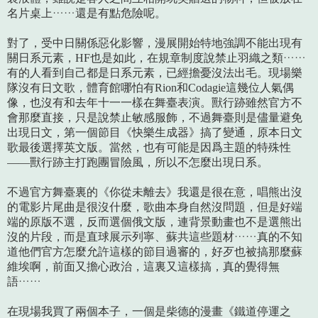
名片桌上……還是有點危險呢。
對了，受中日關係惡化影響，漫展開始特地強調不能出現有
關日系元素，HF也是如此，在規章制度說禁止羽織之類……
有的人看到自己都是日系元素，已經擔憂沒法出毛。現場樂
隊沒有日文歌，體育館哪怕有Rion和Codagie這幾位人氣偶
像，也沒有和去年十一一樣在舞臺表演。獸行跡雖然官方不
會那麼直接，只是說禁止敏感服飾，不過舞臺則是儘量避免
出現日文，第一個節目《快樂生成器》搞了變通，原本日文
歌最後選擇英文版。當然，也有可能是因爲主題的特殊性
——獸行跡主打跑團冒險風，所以不怎麼出現日系。
不過官方舞臺裏的《你從未離去》我還是很在意，唱熊出沒
的電影片尾曲是很沒什麼，歌曲本身自然沒問題，但是好端
端的原版不選，反而選個俄文版，連背景動畫也不是選熊出
沒的片段，而是直球展示列寧、蘇共這些題材……真的不知
道他們官方怎麼允許這樣的節目過審的，好歹也被搞那麼蘇
維埃啊，前面又擔心政治，這裏又這樣搞，真的覺得無
語……
在現場我買了兩個本子，一個是柴德的漫畫《鐵道停運之