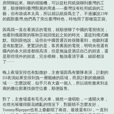
房間聊起來。聊的很隨機，可以從杜邦紙袋聊到臺灣的工
業，順便聊到臺灣獸展的周邊——臺灣沒有杜邦紙袋的工
藝，但布袋成本太高，所以就以紙袋爲主了。不過據說23年
的戲獸臺灣,他們爲了突出臺灣特色，特地用了那種茄芷袋。
因爲我一直在看酒店的電視，就順便聊了中國的電視情況，
他看到俄羅斯的喀秋莎就回憶起之前的時光，還提到俄式幽
默。我則跟他說，這些在中國普通百姓很難看到，他聽到還
是有點驚訝。更驚訝的是，客房裏面的電視，明明央視還有
國內的各大頻道都很高清，但是無論是酒店自己的頻道，還
是那些境外的頻道，完全模糊，勉強看清字幕，細節都沒
了……
晚上夜場安排也有點微妙，主會場因爲有樂隊表演，計劃的
DJ表演結果安排到負一層籤繪的區域，而原計劃的籤繪區
域……怎麼說呢，似乎只有大森一個人，所以就乾脆來到走
廊的攤位那裏找個空位畫，順便販售。
對了，主會場還有毛毛火車，雖然一邊唱歌，一邊開火車，
在燈光璀璨得眼花繚亂的情況下，對眼睛不怎麼友好，
Tommy和pepper也有上臺獻唱了兩首。最後還有DJ，一直到