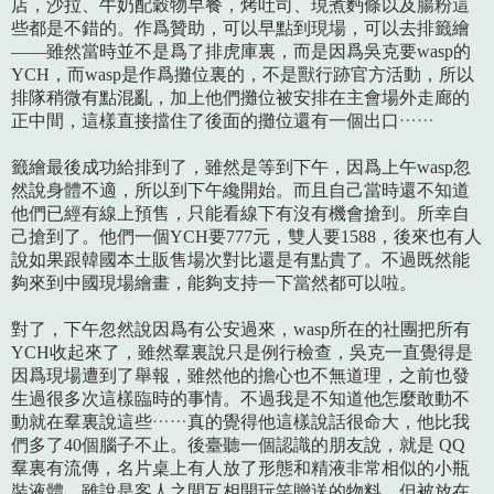
店，沙拉、牛奶配穀物早餐，烤吐司、現煮麪條以及腸粉這
些都是不錯的。作爲贊助，可以早點到現場，可以去排籤繪
——雖然當時並不是爲了排虎庫裏，而是因爲吳克要wasp的
YCH，而wasp是作爲攤位裏的，不是獸行跡官方活動，所以
排隊稍微有點混亂，加上他們攤位被安排在主會場外走廊的
正中間，這樣直接擋住了後面的攤位還有一個出口……
籤繪最後成功給排到了，雖然是等到下午，因爲上午wasp忽
然說身體不適，所以到下午纔開始。而且自己當時還不知道
他們已經有線上預售，只能看線下有沒有機會搶到。所幸自
己搶到了。他們一個YCH要777元，雙人要1588，後來也有人
說如果跟韓國本土販售場次對比還是有點貴了。不過既然能
夠來到中國現場繪畫，能夠支持一下當然都可以啦。
對了，下午忽然說因爲有公安過來，wasp所在的社團把所有
YCH收起來了，雖然羣裏說只是例行檢查，吳克一直覺得是
因爲現場遭到了舉報，雖然他的擔心也不無道理，之前也發
生過很多次這樣臨時的事情。不過我是不知道他怎麼敢動不
動就在羣裏說這些……真的覺得他這樣說話很命大，他比我
們多了40個腦子不止。後臺聽一個認識的朋友說，就是 QQ
羣裏有流傳，名片桌上有人放了形態和精液非常相似的小瓶
裝液體，雖說是客人之間互相開玩笑贈送的物料，但被放在