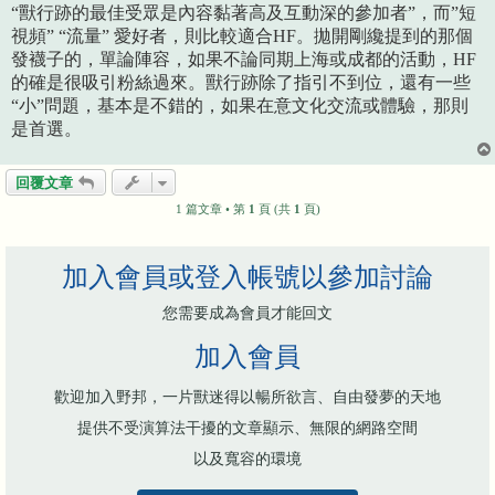
“獸行跡的最佳受眾是內容黏著高及互動深的參加者”，而”短
視頻” “流量” 愛好者，則比較適合HF。拋開剛纔提到的那個
發襪子的，單論陣容，如果不論同期上海或成都的活動，HF
的確是很吸引粉絲過來。獸行跡除了指引不到位，還有一些
“小”問題，基本是不錯的，如果在意文化交流或體驗，那則
是首選。
回覆文章
1 篇文章 • 第
1
頁 (共
1
頁)
加入會員或登入帳號以參加討論
您需要成為會員才能回文
加入會員
歡迎加入野邦，一片獸迷得以暢所欲言、自由發夢的天地
提供不受演算法干擾的文章顯示、無限的網路空間
以及寬容的環境