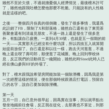
雖然不至於欠債，不過就擔憂個人經濟情況，最後檀木許可
了，雖然他跟我吐槽怎麼他那麼不乾脆。只能說有的人性格
就是這樣的吧。
之後……整個四月份真的很倒黴，發生了很多事情，我還爲
此註銷了FB，限制了X和部落格，雖然自己還有去了東莞茶
善聚會還有到清遠見朋友，不過一路上還是發生了很多意
外，有點讓自己疲憊。一直到4月30號，也就是五一假期的前
一天——其實那天已經沒有什麼功課，所以四捨五入就算開
始提前放假了。自己還是和以往一樣，跑去天河逛逛，不過
晚上還去喫了壽司郎，順便逛了花城匯。晚上回到學校休
息，反正我們的活動得五一纔開始，雖然此時Sissel此時人已
經在佛山參與HF的外場了。
對了，檀木跟我說希望房間能加裝一個除溼機，因爲我是第
一次經歷這樣的情況，便在那個時候跟酒店打電話，預留自
己的名字，說自己要加裝除溼機。
第一天
五月一日，自己意外很早起，因爲實在沒事，所以就早點出
發坐地鐵前往會場，反正我在從化，去那裏也不算近，到那