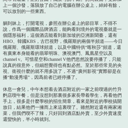
上一個沙發，落隕放了自己的電腦在辦公桌上，綽綽有餘，
可以放別的一些東西。
躺到牀上，打開電視，參照在辦公桌上的節目單，不得不
說，作爲一個國際品牌酒店，能夠看到境外的電視臺就是一
個隱形福利，這個酒店能看到新加坡的亞洲新聞臺，還有
HBO、韓國KBS，古巴視野，俄羅斯的兩個半頻道——今日
俄羅斯、俄羅斯環球頻道，以及中國特供“喀秋莎”頻道，還
有廣東本身能看的翡翠明珠、澳視澳門、鳳凰星空以及
channel v。可惜星空和channel V他們忽然說要停播了，只能
說真的很意外，但細想覺得也有點必然。至於那些常見的央
視、衛視什麼的就不用多說了，不過“廣州影視”實際卻是在
播“動漫秀場”，因爲前者已經停播了。
休息一會兒，中午本想着去酒店附近的一家之前喫過的竹升
麪店喫午餐，但是沒想到那裏很多家長帶着學生，再看他們
手上，很多是什麼學校的招生簡章，看來是附近的學校搞開
放日，結果他們一擁而上來這裏喫了。雖然附近還有兩家湘
菜，但我們喫不了辣，只好回到酒店點外賣，至少外賣速度
還蠻快的，半小時就到。