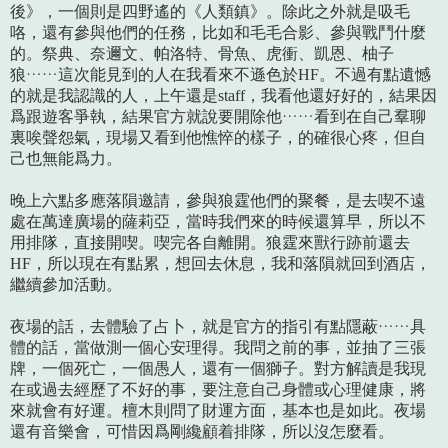
後》，一個則是四野遙的《人類鎮》。除此之外就是吸毛
咯，還有參與他們的任務，比如和毛毛合影、參與戰鬥什麼
的。祭典、奈邇文、帕洛特、骨魚、虎衝、凱恩、柚子
狼……這次能見到的人在我看來不遜色於HF。不過有點遺憾
的就是我認識的人，上午還是staff，我看他還好好的，結果因
爲跟遊客爭執，結果官方就說要開除他……看到在自己羣聊
裏唉聲怨氣，現場又看到他憔悴的樣子，的確很心疼，但自
己也無能爲力。
晚上六點多應落隕邀請，參與狼霆他們的聚餐，是去喫不遠
處在萬達廣場的薩莉亞，當時我們來的時候還算早，所以不
用排隊，直接開喫。喫完各自離開。狼霆來獸行跡前還去
HF，所以現在有點累，想回去休息，我和落隕就回到酒店，
繼續參加活動。
夜場的話，去體驗了占卜，就是官方的指引有點隱蔽……具
體的話，當做測一個心安理得。我問之前的事，並抽了三張
牌，一個死亡，一個愚人，還有一個獅子。對方解讀是我現
在或過去經歷了不好的事，要注意自己身體或心理健康，將
來就會有好運。檀木則問了財運方面，基本也是如此。夜場
還有音樂會，可惜因爲剛纔顧着排隊，所以沒怎麼看。