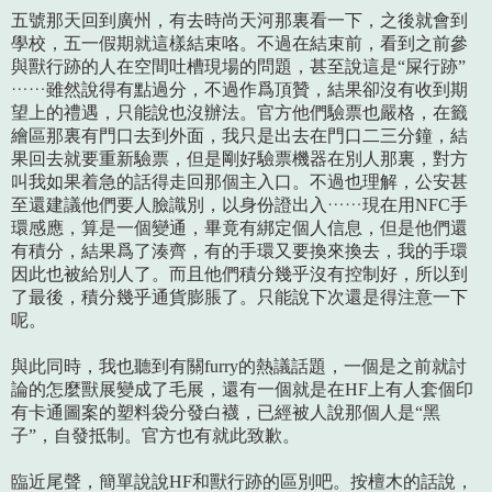
五號那天回到廣州，有去時尚天河那裏看一下，之後就會到
學校，五一假期就這樣結束咯。不過在結束前，看到之前參
與獸行跡的人在空間吐槽現場的問題，甚至說這是“屎行跡”
……雖然說得有點過分，不過作爲頂贊，結果卻沒有收到期
望上的禮遇，只能說也沒辦法。官方他們驗票也嚴格，在籤
繪區那裏有門口去到外面，我只是出去在門口二三分鐘，結
果回去就要重新驗票，但是剛好驗票機器在別人那裏，對方
叫我如果着急的話得走回那個主入口。不過也理解，公安甚
至還建議他們要人臉識別，以身份證出入……現在用NFC手
環感應，算是一個變通，畢竟有綁定個人信息，但是他們還
有積分，結果爲了湊齊，有的手環又要換來換去，我的手環
因此也被給別人了。而且他們積分幾乎沒有控制好，所以到
了最後，積分幾乎通貨膨脹了。只能說下次還是得注意一下
呢。
與此同時，我也聽到有關furry的熱議話題，一個是之前就討
論的怎麼獸展變成了毛展，還有一個就是在HF上有人套個印
有卡通圖案的塑料袋分發白襪，已經被人說那個人是“黑
子”，自發抵制。官方也有就此致歉。
臨近尾聲，簡單說說HF和獸行跡的區別吧。按檀木的話說，