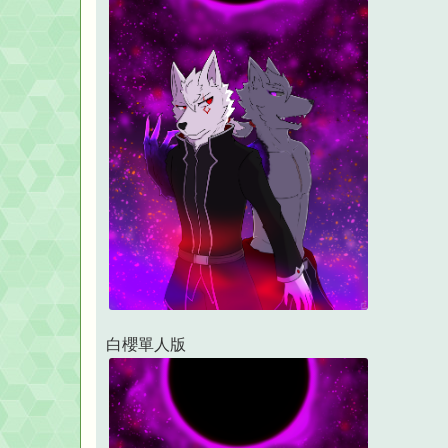
白櫻單人版