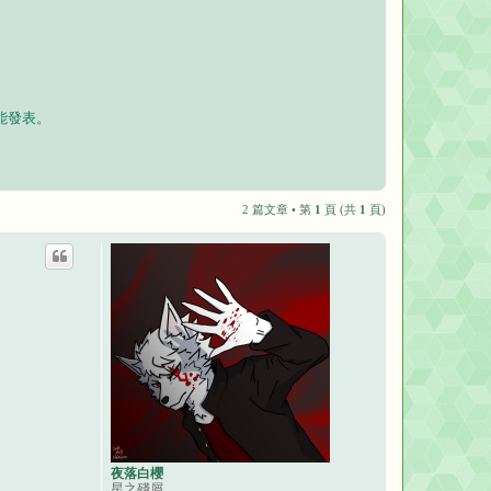
能發表。
2 篇文章 • 第
1
頁 (共
1
頁)
夜落白櫻
星之殘屑