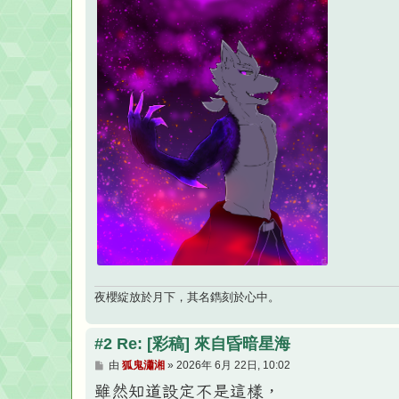
夜櫻綻放於月下，其名鐫刻於心中。
#2 Re: [彩稿] 來自昏暗星海
文
由
狐鬼瀟湘
»
2026年 6月 22日, 10:02
章
雖然知道設定不是這樣，