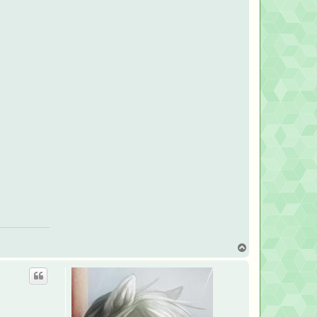
回
頂
端