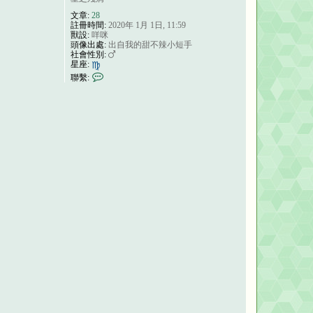
文章:
28
註冊時間:
2020年 1月 1日, 11:59
獸設:
咩咪
頭像出處:
出自我的甜不辣小短手
社會性別:
星座:
聯
聯繫:
繫
夜
落
白
櫻