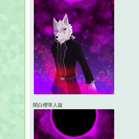
闇白櫻單人版