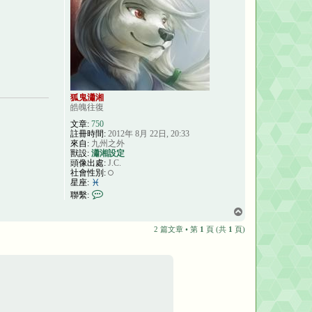
狐鬼瀟湘
皓魄往復
文章:
750
註冊時間:
2012年 8月 22日, 20:33
來自:
九州之外
獸設:
瀟湘設定
頭像出處:
J.C.
社會性別:
星座:
聯
聯繫:
繫
狐
回
鬼
頂
2 篇文章 • 第
1
頁 (共
1
頁)
瀟
端
湘