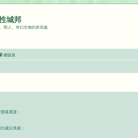
性城邦
、獸人、奇幻生物的群居處
總版規
者螢幕寬度；
圖出處以免責；