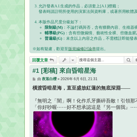
允許發表A.I.生成的作品，必須套上[A.I.]標籤；
發表時請註明所使用的演算法與資料庫，或著所用軟體
本版作品尺度分級如下：
限制級(M)
：不論打碼與否，含有猥褻內容、生殖器
輔導級(PG)
：含有些微煽情、藝術性全裸、些微血腥
普遍級(G)
：未含以上內容之作品，不需標註即能發
※如有疑慮，歡迎至
版規編修討論串
提出。
搜
回覆文章
#1 [彩稿] 來自昏暗星海
文
由
夜落白櫻
»
2026年 6月 6日, 21:31
章
橫渡昏暗星海，直至盛放紅蓮的無底深淵——
『無明之「闇」啊！化作爪牙撕碎吾敵！引領那
「你好吵喔⋯⋯好不想承認這是『另一個我』⋯