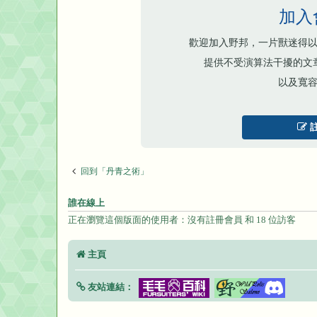
加入
歡迎加入野邦，一片獸迷得
提供不受演算法干擾的文
以及寬
回到「丹青之術」
誰在線上
正在瀏覽這個版面的使用者：沒有註冊會員 和 18 位訪客
主頁
友站連結：