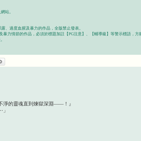
及網站。
裸露、過度血腥及暴力的作品，全版禁止發表。
及暴力情節的作品，必須於標題加註【PG注意】、【輔導級】等警示標語，方
表。
尋
進階搜尋
不淨的靈魂直到煉獄深淵——！』
⋯」