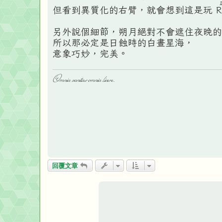
但看到異質化的右臂，就會想到這是玩
R
另外說個細節，朔月絕對不會遮住夜晚的
所以那必定是日蝕時的白晝星海，
意象巧妙，完美。
Omnia vanitas omnia licere.
回覆文章