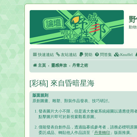
野
動物
快速連結
友站連結
贊助
問答集
Knuffel
主頁
靈感奔放
丹青之術
[彩稿] 來自昏暗星海
版面規則
原創圖畫、雕塑、獸裝作品發表、技巧研討。
發表圖片大小不限，但是過大會被系統縮圖以適應使用
點擊圖片即可於新視窗觀看原圖。
僅能發表自創作品，透過臨摹或參考者，請務必標明原
委託成品、轉貼他人作品請至「
丹青轉印
」版面推廣。