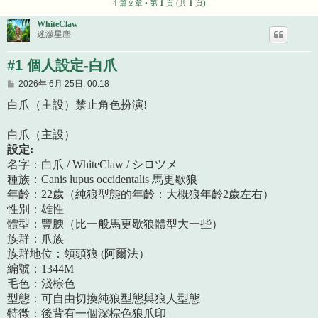
4 篇文章 • 第
1
頁 (共
1
頁)
WhiteClaw
迷濛星塵
#1 個人設定-白爪
文
2026年 6月 25日, 00:18
章
白爪（主設）禁止角色扮演!
白爪（主設）
設定:
名字：白爪 / WhiteClaw / シロツメ
種族：Canis lupus occidentalis 馬更歇狼
年齡：22歲（純狼型態的年齡：大概狼年齡2歲左右）
性別：雄性
體型：豐腴（比一般馬更歇狼體型大一些）
族群：爪族
族群地位：領頭狼 (阿爾法）
編號：1344M
毛色：淺棕色
型態：可自由切換純狼型態與狼人型態
特徵：後背有一個深棕色狼爪印