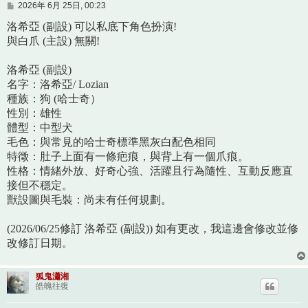
文
2026年 6月 25日, 00:23
章
洛希亞 (副設) 可以私底下角色扮演!
與白爪 (主設) 無關!
洛希亞 (副設)
名字：洛希亞/ Lozian
種族：狗 (哈士奇）
性別：雄性
體型：中型犬
毛色：與常見的哈士奇標準黑灰白配色相同
特徵：肚子上面有一條疤痕，與背上有一個爪痕。
性格：情緒外放、好奇心強、活躍且行為隨性、互動反應直
接但不穩定。
獸設圖與毛裝：尚未有任何規劃。
(2026/06/25修訂 洛希亞 (副設)) 如有更改，我這邊會修改並修
改修訂日期。
狐鬼瀟湘
皓魄往復