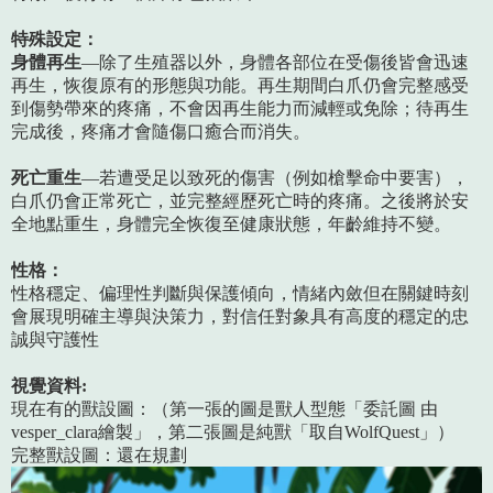
特殊設定：
身體再生
—除了生殖器以外，身體各部位在受傷後皆會迅速
再生，恢復原有的形態與功能。再生期間白爪仍會完整感受
到傷勢帶來的疼痛，不會因再生能力而減輕或免除；待再生
完成後，疼痛才會隨傷口癒合而消失。
死亡重生
—若遭受足以致死的傷害（例如槍擊命中要害），
白爪仍會正常死亡，並完整經歷死亡時的疼痛。之後將於安
全地點重生，身體完全恢復至健康狀態，年齡維持不變。
性格：
性格穩定、偏理性判斷與保護傾向，情緒內斂但在關鍵時刻
會展現明確主導與決策力，對信任對象具有高度的穩定的忠
誠與守護性
視覺資料:
現在有的獸設圖：（第一張的圖是獸人型態「委託圖 由
vesper_clara繪製」，第二張圖是純獸「取自WolfQuest」）
完整獸設圖：還在規劃