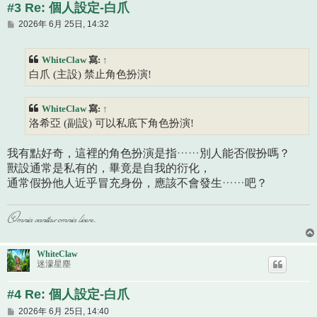
#3 Re: 個人設定-白爪
文
2026年 6月 25日, 14:32
章
WhiteClaw
寫:
↑
白爪 (主設) 禁止角色扮演!
WhiteClaw
寫:
↑
洛希亞 (副設) 可以私底下角色扮演!
我有點好奇，這裡的角色扮演是指……別人能否假扮嗎？
獸設通常是私有的，畢竟是自我的衍化，
通常假扮他人近乎冒充身份，應該不會發生……吧？
Omnia vanitas omnia licere.
WhiteClaw
迷濛星塵
#4 Re: 個人設定-白爪
文
2026年 6月 25日, 14:40