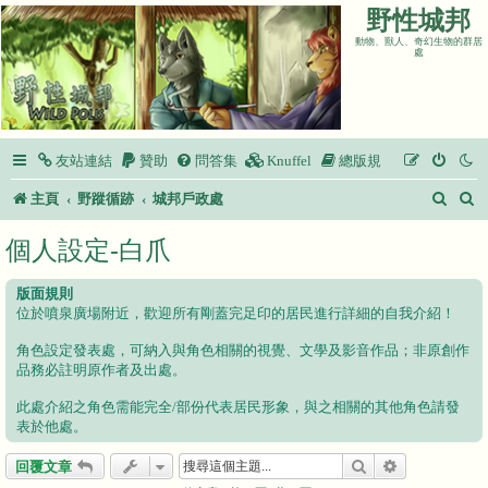
野性城邦
動物、獸人、奇幻生物的群居
處
友站連結
贊助
問答集
Knuffel
總版規
搜
主頁
野蹤循跡
城邦戶政處
尋
個人設定-白爪
版面規則
位於噴泉廣場附近，歡迎所有剛蓋完足印的居民進行詳細的自我介紹！
角色設定發表處，可納入與角色相關的視覺、文學及影音作品；非原創作
品務必註明原作者及出處。
此處介紹之角色需能完全/部份代表居民形象，與之相關的其他角色請發
表於他處。
搜尋
進階搜尋
回覆文章