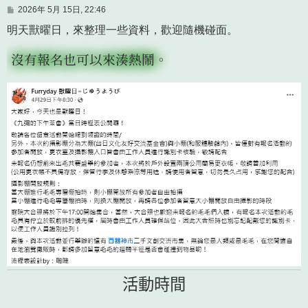
文
2026年 5月 15日, 22:46
章
明天獸曜日，來整理一些資料，歡迎隨機碰面。
沒有報名也可以來湊熱鬧。
活動時間