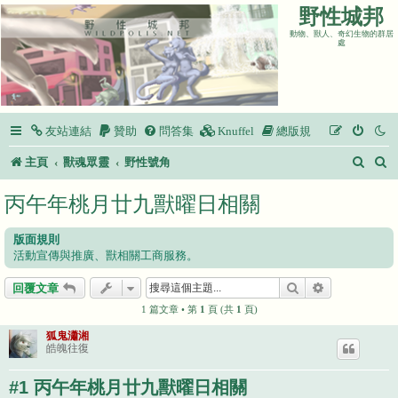
野性城邦
動物、獸人、奇幻生物的群居
處
友站連結
贊助
問答集
Knuffel
總版規
搜
主頁
獸魂眾靈
野性號角
尋
丙午年桃月廿九獸曜日相關
版面規則
活動宣傳與推廣、獸相關工商服務。
搜尋
進階搜尋
回覆文章
1 篇文章 • 第
1
頁 (共
1
頁)
狐鬼瀟湘
皓魄往復
#1 丙午年桃月廿九獸曜日相關