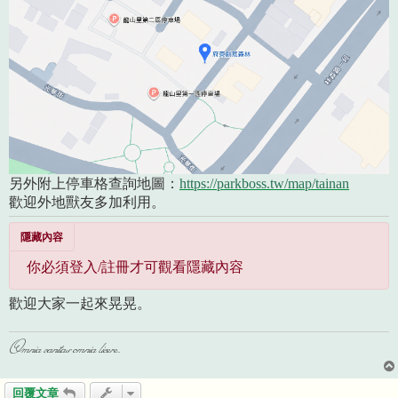
另外附上停車格查詢地圖：
https://parkboss.tw/map/tainan
歡迎外地獸友多加利用。
隱藏內容
你必須登入/註冊才可觀看隱藏內容
歡迎大家一起來晃晃。
Omnia vanitas omnia licere.
回覆文章