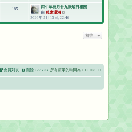
最
丙午年桃月廿九獸曜日相關
後
185
由
狐鬼瀟湘
檢
發
2026年 5月 15日, 22:46
視
表
最
後
發
前往
表
會員列表
刪除 Cookies
所有顯示的時間為
UTC+08:00