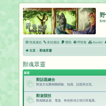
野
動物
快速連結
友站連結
贊助
問答集
Knuffel
主頁
獸魂眾靈
獸魂眾靈
版面
獸話題總合
獸迷文化圈相關經驗、知識、話題與交流。
獸遊競技
獸相關桌遊、電遊、角色扮演之研討與蒐羅。