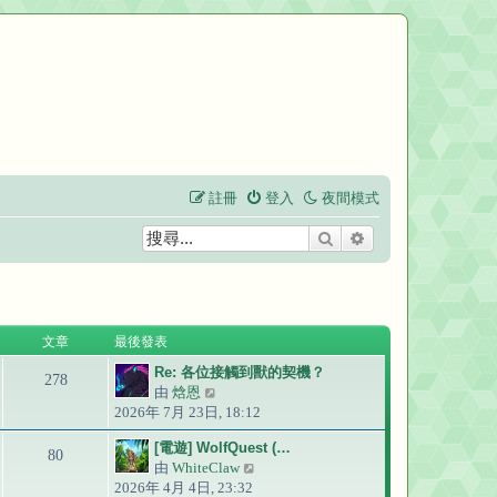
註冊
登入
夜間模式
搜尋
進階搜尋
文章
最後發表
Re: 各位接觸到獸的契機？
278
由
焓恩
檢
2026年 7月 23日, 18:12
視
最
[電遊] WolfQuest (…
後
80
由
WhiteClaw
檢
發
2026年 4月 4日, 23:32
視
表