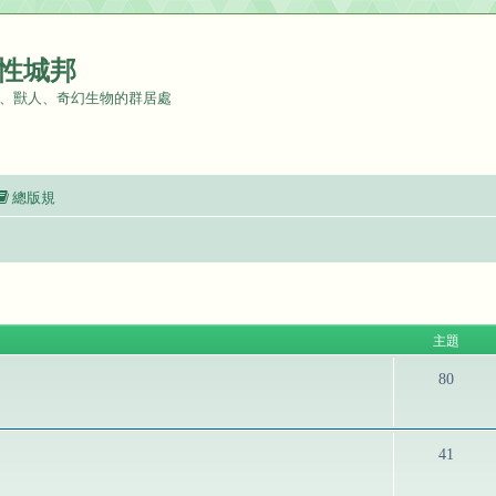
性城邦
、獸人、奇幻生物的群居處
總版規
主題
80
41