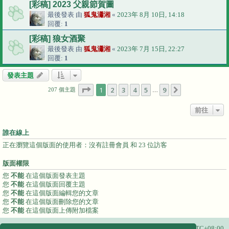
[彩稿] 2023 父親節賀圖
最後發表 由
狐鬼瀟湘
«
2023年 8月 10日, 14:18
回覆:
1
[彩稿] 狼女酒聚
最後發表 由
狐鬼瀟湘
«
2023年 7月 15日, 22:27
回覆:
1
發表主題
第
1
頁 (共
9
頁)
1
2
3
4
5
9
下一頁
207 個主題
…
前往
誰在線上
正在瀏覽這個版面的使用者：沒有註冊會員 和 23 位訪客
版面權限
您
不能
在這個版面發表主題
您
不能
在這個版面回覆主題
您
不能
在這個版面編輯您的文章
您
不能
在這個版面刪除您的文章
您
不能
在這個版面上傳附加檔案
主頁
所有顯示的時間為
UTC+08:00