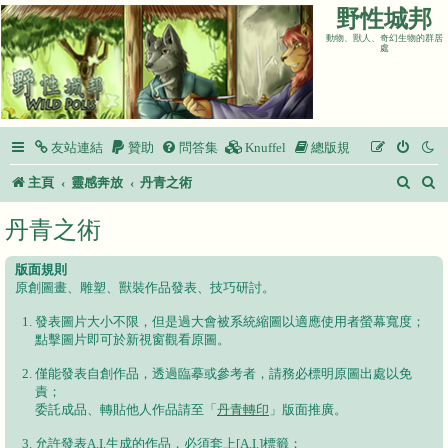
野性城邦
動物、獸人、奇幻生物的群居
處
友站連結
贊助
問答集
Knuffel
總版規
搜
主頁
靈感奔放
丹青之術
尋
丹青之術
版面規則
原創圖畫、雕塑、獸裝作品發表、技巧研討。
發表圖片大小不限，但是過大會被系統縮圖以適應使用者螢幕寬度；
點擊圖片即可於新視窗觀看原圖。
僅能發表自創作品，透過臨摹或參考者，請務必標明原圖出處以免
責；
委託成品、轉貼他人作品請至「
丹青轉印
」版面推廣。
允許發表A.I.生成的作品，必須套上[A.I.]標籤；