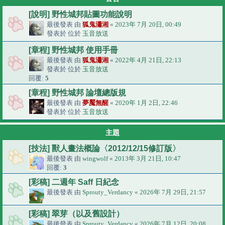
[說明] 野性城邦貼圖功能說明
最後發表 由
狐鬼瀟湘
«
2023年 7月 20日, 00:49
發表於 位於
玉音放送
[章程] 野性城邦 使用手冊
最後發表 由
狐鬼瀟湘
«
2022年 4月 21日, 22:13
發表於 位於
玉音放送
回覆:
5
[章程] 野性城邦 論壇總版規
最後發表 由
夢魘無醒
«
2020年 1月 2日, 22:46
發表於 位於
玉音放送
主題
[技法] 獸人畫法概論〈2012/12/15修訂版〉
最後發表 由
wingwolf
«
2013年 3月 21日, 10:47
回覆:
3
[彩稿] 二週年 Saff 日紀念
最後發表 由
Sprouty_Verdancy
«
2026年 7月 29日, 21:57
[彩稿] 翠芽（以及舊設計）
最後發表 由
Sprouty_Verdancy
«
2026年 7月 12日, 20:08