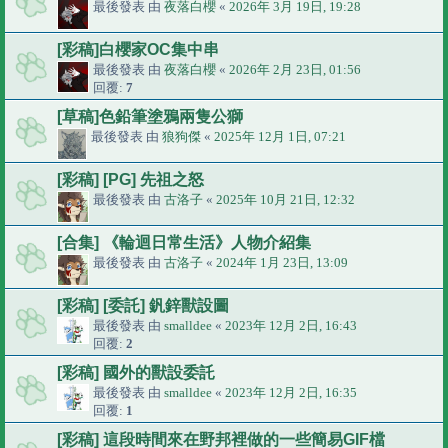
最後發表 由
夜落白櫻
«
2026年 3月 19日, 19:28
[彩稿]白櫻家OC集中串
最後發表 由
夜落白櫻
«
2026年 2月 23日, 01:56
回覆:
7
[草稿]色鉛筆塗鴉兩隻公獅
最後發表 由
狼狗傑
«
2025年 12月 1日, 07:21
[彩稿] [PG] 先祖之怒
最後發表 由
古洛子
«
2025年 10月 21日, 12:32
[合集] 《輪迴日常生活》人物介紹集
最後發表 由
古洛子
«
2024年 1月 23日, 13:09
[彩稿] [委託] 釩鋅獸設圖
最後發表 由
smalldee
«
2023年 12月 2日, 16:43
回覆:
2
[彩稿] 國外的獸設委託
最後發表 由
smalldee
«
2023年 12月 2日, 16:35
回覆:
1
[彩稿] 這段時間來在野邦裡做的一些簡易GIF檔