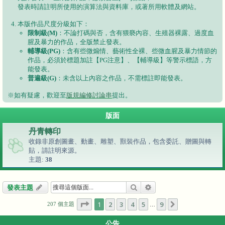
發表時請註明所使用的演算法與資料庫，或著所用軟體及網站。
本版作品尺度分級如下：
限制級(M)
：不論打碼與否，含有猥褻內容、生殖器裸露、過度血
腥及暴力的作品，全版禁止發表。
輔導級(PG)
：含有些微煽情、藝術性全裸、些微血腥及暴力情節的
作品，必須於標題加註【PG注意】、【輔導級】等警示標語，方
能發表。
普遍級(G)
：未含以上內容之作品，不需標註即能發表。
※如有疑慮，歡迎至
版規編修討論串
提出。
版面
丹青轉印
收錄非原創圖畫、動畫、雕塑、獸裝作品，包含委託、贈圖與轉
貼，請註明來源。
主題:
38
搜尋
進階搜尋
發表主題
第
1
頁 (共
9
頁)
1
2
3
4
5
9
下一頁
207 個主題
…
公告