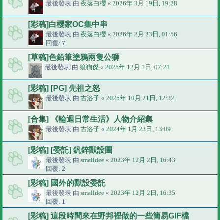
最後發表 由
夜落白櫻
«
2026年 3月 19日, 19:28
[彩稿]白櫻家OC集中串
最後發表 由
夜落白櫻
«
2026年 2月 23日, 01:56
回覆:
7
[草稿]色鉛筆塗鴉兩隻公獅
最後發表 由
狼狗傑
«
2025年 12月 1日, 07:21
[彩稿] [PG] 先祖之怒
最後發表 由
古洛子
«
2025年 10月 21日, 12:32
[合集] 《輪迴日常生活》人物介紹集
最後發表 由
古洛子
«
2024年 1月 23日, 13:09
[彩稿] [委託] 釩鋅獸設圖
最後發表 由
smalldee
«
2023年 12月 2日, 16:43
回覆:
2
[彩稿] 國外的獸設委託
最後發表 由
smalldee
«
2023年 12月 2日, 16:35
回覆:
1
[彩稿] 這段時間來在野邦裡做的一些簡易GIF檔