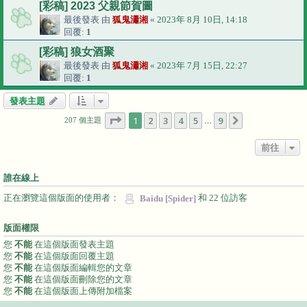
[彩稿] 2023 父親節賀圖
最後發表 由
狐鬼瀟湘
«
2023年 8月 10日, 14:18
回覆:
1
[彩稿] 狼女酒聚
最後發表 由
狐鬼瀟湘
«
2023年 7月 15日, 22:27
回覆:
1
發表主題
第
1
頁 (共
9
頁)
1
2
3
4
5
9
下一頁
207 個主題
…
前往
誰在線上
正在瀏覽這個版面的使用者：
和 22 位訪客
Baidu [Spider]
版面權限
您
不能
在這個版面發表主題
您
不能
在這個版面回覆主題
您
不能
在這個版面編輯您的文章
您
不能
在這個版面刪除您的文章
您
不能
在這個版面上傳附加檔案