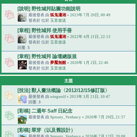
[說明] 野性城邦貼圖功能說明
最後發表 由
狐鬼瀟湘
«
2023年 7月 20日, 00:49
發表於 位於
玉音放送
[章程] 野性城邦 使用手冊
最後發表 由
狐鬼瀟湘
«
2022年 4月 21日, 22:13
發表於 位於
玉音放送
回覆:
5
[章程] 野性城邦 論壇總版規
最後發表 由
夢魘無醒
«
2020年 1月 2日, 22:46
發表於 位於
玉音放送
主題
[技法] 獸人畫法概論〈2012/12/15修訂版〉
最後發表 由
wingwolf
«
2013年 3月 21日, 10:47
回覆:
3
[彩稿] 二週年 Saff 日紀念
最後發表 由
Sprouty_Verdancy
«
2026年 7月 29日, 21:57
[彩稿] 翠芽（以及舊設計）
最後發表 由
Sprouty_Verdancy
«
2026年 7月 12日, 20:08