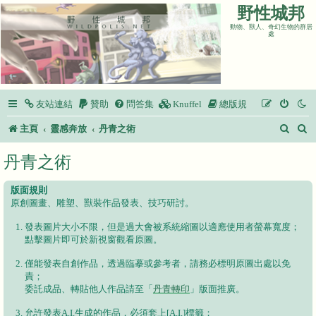
野性城邦
動物、獸人、奇幻生物的群居
處
友站連結
贊助
問答集
Knuffel
總版規
搜
主頁
靈感奔放
丹青之術
尋
丹青之術
版面規則
原創圖畫、雕塑、獸裝作品發表、技巧研討。
發表圖片大小不限，但是過大會被系統縮圖以適應使用者螢幕寬度；
點擊圖片即可於新視窗觀看原圖。
僅能發表自創作品，透過臨摹或參考者，請務必標明原圖出處以免
責；
委託成品、轉貼他人作品請至「
丹青轉印
」版面推廣。
允許發表A.I.生成的作品，必須套上[A.I.]標籤；