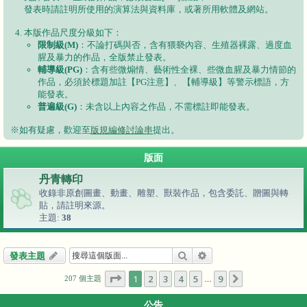
發表時請註明所使用的演算法與資料庫，或著所用軟體及網站。
本版作品尺度分級如下：
限制級(M)
：不論打碼與否，含有猥褻內容、生殖器裸露、過度血
腥及暴力的作品，全版禁止發表。
輔導級(PG)
：含有些微煽情、藝術性全裸、些微血腥及暴力情節的
作品，必須於標題加註【PG注意】、【輔導級】等警示標語，方
能發表。
普遍級(G)
：未含以上內容之作品，不需標註即能發表。
※如有疑慮，歡迎至
版規編修討論串
提出。
版面
丹青轉印
收錄非原創圖畫、動畫、雕塑、獸裝作品，包含委託、贈圖與轉
貼，請註明來源。
主題:
38
搜尋
進階搜尋
發表主題
第
1
頁 (共
9
頁)
1
2
3
4
5
9
下一頁
207 個主題
…
公告