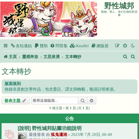
野性城邦
動物、獸人、奇幻生物的群居
處
友站連結
贊助
問答集
Knuffel
總版規
搜
主頁
靈感奔放
文思泉湧
文本轉抄
尋
文本轉抄
版面規則
收錄非原創文學作品，包含委託、譯文與轉載，敬請註明來源。
搜尋
進階搜尋
發表主題
9 個主題 • 第
1
頁 (共
1
頁)
公告
[說明] 野性城邦貼圖功能說明
最後發表 由
狐鬼瀟湘
«
2023年 7月 20日, 00:49