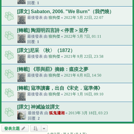
回覆:
1
[譯文] Sabaton, 2006. "We Burn"（我們燒）
最後發表 由
狼狗傑
«
2022年 5月 22日, 22:07
[轉載] 陶淵明四言詩＜停雲＞並序
最後發表 由
狼狗傑
«
2022年 5月 7日, 01:11
回覆:
1
[譯文]尼采 〈秋〉（1872）
最後發表 由
狼狗傑
«
2021年 9月 22日, 23:58
[轉載] 《罪與罰》摘錄：瘟疫之夢
最後發表 由
狼狗傑
«
2021年 6月 8日, 14:50
[轉載] 寇準讀書，出自《宋史．寇準傳》
最後發表 由
狼狗傑
«
2021年 1月 16日, 09:10
[譯文] 神滅論並譯文
最後發表 由
狐鬼瀟湘
«
2013年 3月 18日, 03:23
回覆:
2
發表主題
9 個主題 • 第
1
頁 (共
1
頁)