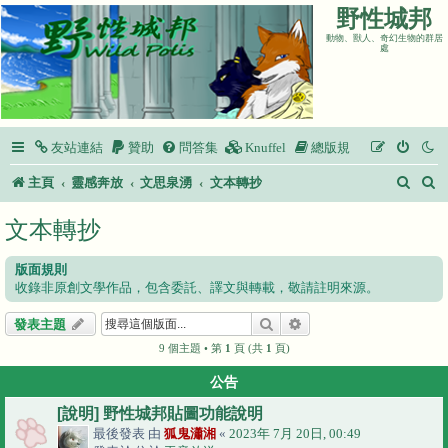
野性城邦
動物、獸人、奇幻生物的群居
處
友站連結
贊助
問答集
Knuffel
總版規
搜
主頁
靈感奔放
文思泉湧
文本轉抄
尋
文本轉抄
版面規則
收錄非原創文學作品，包含委託、譯文與轉載，敬請註明來源。
搜尋
進階搜尋
發表主題
9 個主題 • 第
1
頁 (共
1
頁)
公告
[說明] 野性城邦貼圖功能說明
最後發表 由
狐鬼瀟湘
«
2023年 7月 20日, 00:49