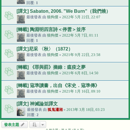
回覆:
1
[譯文] Sabaton, 2006. "We Burn"（我們燒）
最後發表 由
狼狗傑
«
2022年 5月 22日, 22:07
[轉載] 陶淵明四言詩＜停雲＞並序
最後發表 由
狼狗傑
«
2022年 5月 7日, 01:11
回覆:
1
[譯文]尼采 〈秋〉（1872）
最後發表 由
狼狗傑
«
2021年 9月 22日, 23:58
[轉載] 《罪與罰》摘錄：瘟疫之夢
最後發表 由
狼狗傑
«
2021年 6月 8日, 14:50
[轉載] 寇準讀書，出自《宋史．寇準傳》
最後發表 由
狼狗傑
«
2021年 1月 16日, 09:10
[譯文] 神滅論並譯文
最後發表 由
狐鬼瀟湘
«
2013年 3月 18日, 03:23
回覆:
2
發表主題
9 個主題 • 第
1
頁 (共
1
頁)