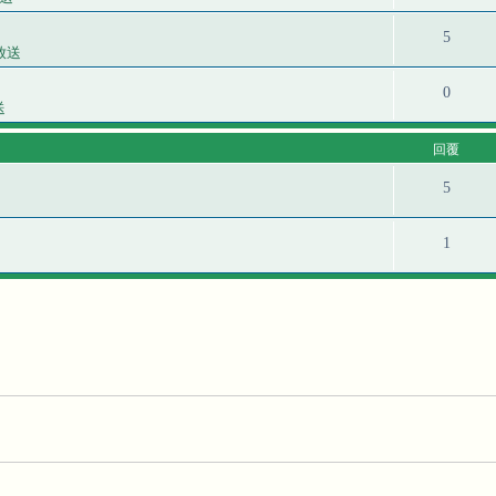
5
放送
0
送
回覆
5
1