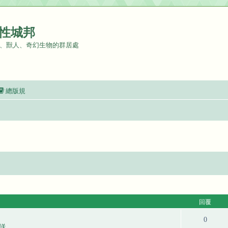
性城邦
、獸人、奇幻生物的群居處
總版規
回覆
0
送