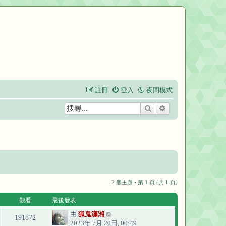
註冊
登入
夜間模式
搜尋
進階搜尋
2 個主題 • 第
1
頁 (共
1
頁)
觀看
最後發表
由
狐鬼瀟湘
191872
2023年 7月 20日, 00:49