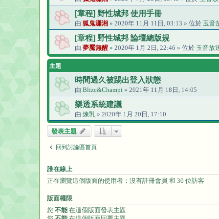
[章程] 野性城邦 使用手冊
由
狐鬼瀟湘
» 2020年 11月 11日, 03:13 » 位於
玉音
[章程] 野性城邦 論壇總版規
由
夢魘無醒
» 2020年 1月 2日, 22:46 » 位於
玉音放
主題
時間過久被踢出登入狀態
由
Blizc&Champi
» 2021年 11月 18日, 14:05
樂透系統建議
由
煉乳
» 2020年 1月 20日, 17:10
發表主題
回到討論區首頁
誰在線上
正在瀏覽這個版面的使用者：沒有註冊會員 和 30 位訪客
版面權限
您
不能
在這個版面發表主題
您
不能
在這個版面回覆主題