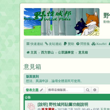
野
動物
快速連結
友站連結
贊助
問答集
Knuffel
主頁
西方群山
公眾議事堂
意見箱
意見箱
版面規則
想法、異議申訴，論壇全體居民可使用。
搜尋
進階搜尋
發表主題
公告
[說明] 野性城邦貼圖功能說明
由
狐鬼瀟湘
» 2023年 7月 20日, 00:49 » 位於
玉音放