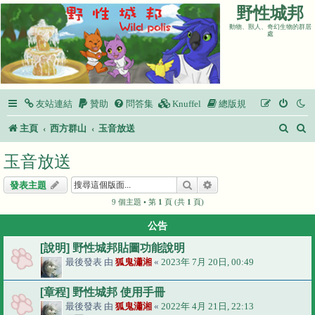
野性城邦
動物、獸人、奇幻生物的群居
處
友站連結
贊助
問答集
Knuffel
總版規
搜
主頁
西方群山
玉音放送
尋
玉音放送
搜尋
進階搜尋
發表主題
9 個主題 • 第
1
頁 (共
1
頁)
公告
[說明] 野性城邦貼圖功能說明
最後發表 由
狐鬼瀟湘
«
2023年 7月 20日, 00:49
[章程] 野性城邦 使用手冊
最後發表 由
狐鬼瀟湘
«
2022年 4月 21日, 22:13