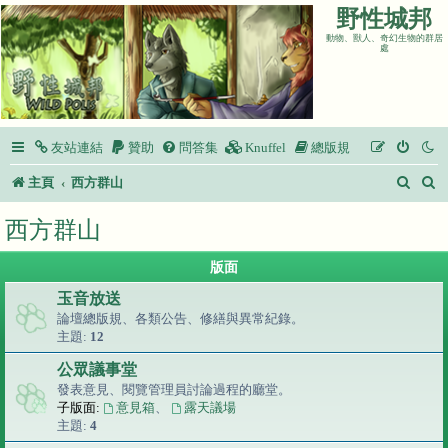
野性城邦
動物、獸人、奇幻生物的群居
處
友站連結
贊助
問答集
Knuffel
總版規
搜
主頁
西方群山
尋
西方群山
版面
玉音放送
論壇總版規、各類公告、修繕與異常紀錄。
主題:
12
公眾議事堂
發表意見、閱覽管理員討論過程的廳堂。
子版面:
意見箱
、
露天議場
主題:
4