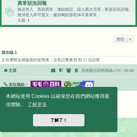
異常狀況回報
無法登入、系統異常、連結錯誤、誤入異次元等，歡迎至此回報。
無須登入即可發文；
被好喝的茶吃掉不算異常。
主題:
1
前往
誰在線上
正在瀏覽這個版面的使用者：沒有註冊會員 和 22 位訪客
主頁
所有顯示的時間為
UTC+08:00
友站連結：
本網站使用 Cookies 以確保您在我們網站獲得最
Powered by
phpBB
® Forum Software © phpBB Limited
正體中文語系由
竹貓星球
維護製作
佳體驗。
了解更多
|
默認頭像擴展
© 2017, 2018 - 3Di
隱私
|
條款
了解了！