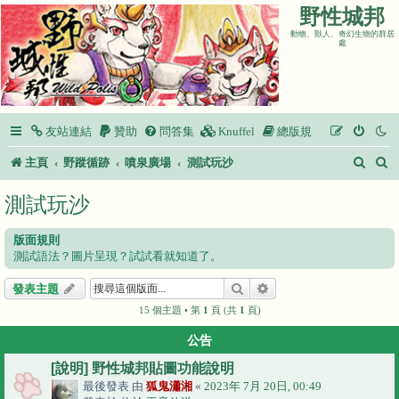
野性城邦
動物、獸人、奇幻生物的群居
處
友站連結
贊助
問答集
Knuffel
總版規
搜
主頁
野蹤循跡
噴泉廣場
測試玩沙
尋
測試玩沙
版面規則
測試語法？圖片呈現？試試看就知道了。
搜尋
進階搜尋
發表主題
15 個主題 • 第
1
頁 (共
1
頁)
公告
[說明] 野性城邦貼圖功能說明
最後發表 由
狐鬼瀟湘
«
2023年 7月 20日, 00:49