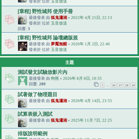
發表於 位於
玉音放送
[章程] 野性城邦 使用手冊
最後發表 由
狐鬼瀟湘
«
2022年 4月 21日, 22:13
發表於 位於
玉音放送
回覆:
5
[章程] 野性城邦 論壇總版規
最後發表 由
夢魘無醒
«
2020年 1月 2日, 22:46
發表於 位於
玉音放送
主題
測試發文試驗放影片內
最後發表 由
狗熊
«
2026年 8月 8日, 10:55
回覆:
289
1
26
27
28
29
…
試著做了物理題目
最後發表 由
狐鬼瀟湘
«
2026年 4月 14日, 23:55
試算表嵌入測試
最後發表 由
狐鬼瀟湘
«
2025年 11月 7日, 22:25
排版說明範例