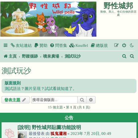
野性城邦
動物、獸人、奇幻生物的群居
處
友站連結
贊助
問答集
Knuffel
總版規
搜
主頁
野蹤循跡
噴泉廣場
測試玩沙
尋
測試玩沙
版面規則
測試語法？圖片呈現？試試看就知道了。
搜尋
進階搜尋
發表主題
15 個主題 • 第
1
頁 (共
1
頁)
公告
[說明] 野性城邦貼圖功能說明
最後發表 由
狐鬼瀟湘
«
2023年 7月 20日, 00:49