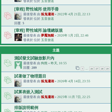
發表於 位於
玉音放送
[章程] 野性城邦 使用手冊
最後發表 由
狐鬼瀟湘
«
2022年 4月 21日, 22:13
發表於 位於
玉音放送
回覆:
5
[章程] 野性城邦 論壇總版規
最後發表 由
夢魘無醒
«
2020年 1月 2日, 22:46
發表於 位於
玉音放送
主題
測試發文試驗放影片內
最後發表 由
狗熊
«
昨天, 10:55
回覆:
289
1
26
27
28
29
…
試著做了物理題目
最後發表 由
狐鬼瀟湘
«
2026年 4月 14日, 23:55
試算表嵌入測試
最後發表 由
狐鬼瀟湘
«
2025年 11月 7日, 22:25
排版說明範例