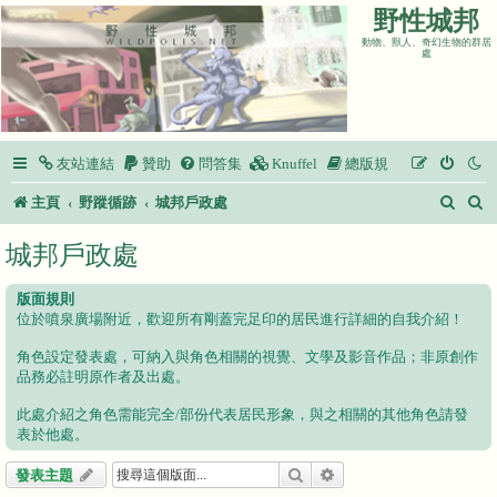
野性城邦
動物、獸人、奇幻生物的群居
處
友站連結
贊助
問答集
Knuffel
總版規
搜
主頁
野蹤循跡
城邦戶政處
尋
城邦戶政處
版面規則
位於噴泉廣場附近，歡迎所有剛蓋完足印的居民進行詳細的自我介紹！
角色設定發表處，可納入與角色相關的視覺、文學及影音作品；非原創作
品務必註明原作者及出處。
此處介紹之角色需能完全/部份代表居民形象，與之相關的其他角色請發
表於他處。
搜尋
進階搜尋
發表主題