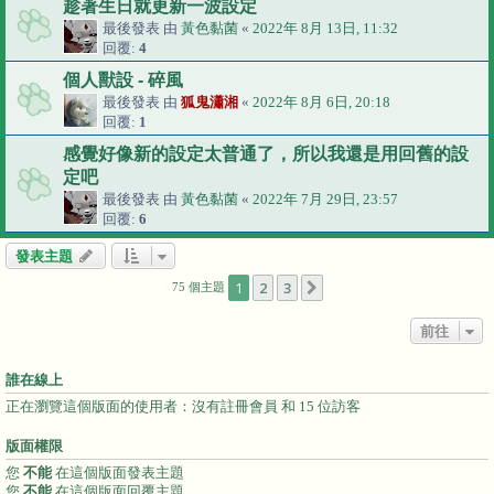
趁著生日就更新一波設定
最後發表 由
黃色黏菌
«
2022年 8月 13日, 11:32
回覆:
4
個人獸設 - 碎風
最後發表 由
狐鬼瀟湘
«
2022年 8月 6日, 20:18
回覆:
1
感覺好像新的設定太普通了，所以我還是用回舊的設
定吧
最後發表 由
黃色黏菌
«
2022年 7月 29日, 23:57
回覆:
6
發表主題
1
2
3
下一頁
75 個主題
前往
誰在線上
正在瀏覽這個版面的使用者：沒有註冊會員 和 15 位訪客
版面權限
您
不能
在這個版面發表主題
您
不能
在這個版面回覆主題