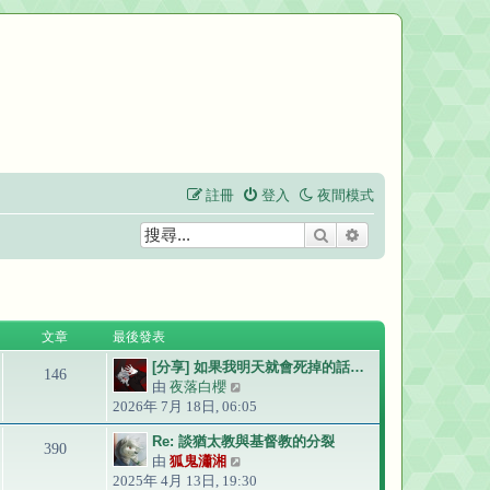
註冊
登入
夜間模式
搜尋
進階搜尋
文章
最後發表
[分享] 如果我明天就會死掉的話…
146
由
夜落白櫻
檢
2026年 7月 18日, 06:05
視
最
Re: 談猶太教與基督教的分裂
後
390
由
狐鬼瀟湘
檢
發
2025年 4月 13日, 19:30
視
表