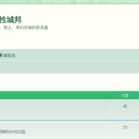
性城邦
、獸人、奇幻生物的群居處
總版規
主題
46
33
閒聊的任何話題。