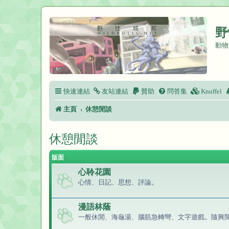
野
動物
快速連結
友站連結
贊助
問答集
Knuffel
主頁
休憩閒談
休憩閒談
版面
心聆花園
心情、日記、思想、評論。
漫語林蔭
一般休閒、海龜湯、腦筋急轉彎、文字遊戲。隨興