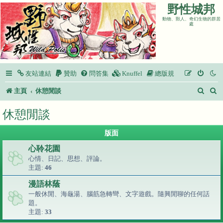
野性城邦
動物、獸人、奇幻生物的群居
處
友站連結
贊助
問答集
Knuffel
總版規
搜
主頁
休憩閒談
尋
休憩閒談
版面
心聆花園
心情、日記、思想、評論。
主題:
46
漫語林蔭
一般休閒、海龜湯、腦筋急轉彎、文字遊戲。隨興閒聊的任何話
題。
主題:
33