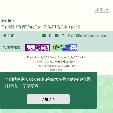
前往
誰在線上
正在瀏覽這個版面的使用者：沒有註冊會員 和 4 位訪客
主頁
所有顯示的時間為
UTC+08:00
友站連結：
Powered by
phpBB
® Forum Software © phpBB Limited
正體中文語系由
竹貓星球
維護製作
|
默認頭像擴展
© 2017, 2018 - 3Di
隱私
|
條款
本網站使用 Cookies 以確保您在我們網站獲得最
佳體驗。
了解更多
了解了！