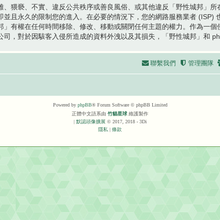
雅、猥褻、不實、違反公共秩序或善良風俗、或其他違反「野性城邦」所
且永久的限制您的進入。在必要的情況下，您的網路服務業者 (ISP) 也
邦」有權在任何時間移除、修改、移動或關閉任何主題的權力。作為一個
司，對於因駭客入侵所造成的資料外洩以及其損失，「野性城邦」和 php
聯繫我們
管理團隊
Powered by
phpBB
® Forum Software © phpBB Limited
正體中文語系由
竹貓星球
維護製作
|
默認頭像擴展
© 2017, 2018 - 3Di
隱私
|
條款