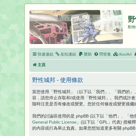
野
動物
快速連結
友站連結
贊助
問答集
Knuffel
主頁
野性城邦 - 使用條款
當您使用「野性城邦」（以下以「我們」、「我們的」、「野性
容，請您停止存取和/或使用「野性城邦」。我們或許
隨時注意是否有修改或變更。您於任何修改或變更後繼
我們的討論區使用的是 phpBB (以下以「他們」、「他們的」
General Public License
」(以下以「GPL」代表) 授
的內容或行為舉止負責。如果您想知道更多有關 phpBB