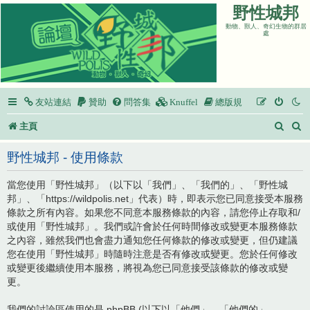
野性城邦
動物、獸人、奇幻生物的群居
處
友站連結
贊助
問答集
Knuffel
總版規
搜
主頁
尋
野性城邦 - 使用條款
當您使用「野性城邦」（以下以「我們」、「我們的」、「野性城
邦」、「https://wildpolis.net」代表）時，即表示您已同意接受本服務
條款之所有內容。如果您不同意本服務條款的內容，請您停止存取和/
或使用「野性城邦」。我們或許會於任何時間修改或變更本服務條款
之內容，雖然我們也會盡力通知您任何條款的修改或變更，但仍建議
您在使用「野性城邦」時隨時注意是否有修改或變更。您於任何修改
或變更後繼續使用本服務，將視為您已同意接受該條款的修改或變
更。
我們的討論區使用的是 phpBB (以下以「他們」、「他們的」、