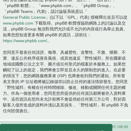
「phpBB 軟體」、「www.phpbb.com」、「phpBB Group」、
「phpBB Teams」代表)，該討論版系統是以「
General Public License
」(以下以「GPL」代表) 授權釋出並且可以從
www.phpbb.com
下載取得。phpBB 軟體僅協助網路上的討論以及交
流，phpBB Group 無須對我們允許或不允許的內容或行為舉止負責。
如果您想知道更多有關 phpBB 的資訊，請前往：
https://www.phpbb.com/
。
您同意不發表任何誹謗、侮辱、具威脅性、攻擊性、不雅、猥褻、不
實、違反公共秩序或善良風俗、或其他違反「野性城邦」所在國家或
地域或國際公法之文字、圖片或任何形式的檔案於本服務上。如果您
觸犯了以上的規定，我們將會立即並且永久的限制您的進入。在必要
的情況下，您的網路服務業者 (ISP) 也將會收到我們的通知。所有發
表文章的 IP 位址都將被記錄儲存以防止任何的違法情節發生。您同意
「野性城邦」有權在任何時間移除、修改、移動或關閉任何主題的權
力。作為一個使用者，您同意您所提供的任何資訊都將被存入資料庫
中。這些資訊在您尚未允許前將不會提供給任何第三方公司，對於因
駭客入侵所造成的資料外洩以及其損失，「野性城邦」和 phpBB 不負
任何賠償責任。
主頁
所有顯示的時間為
UTC+08:00