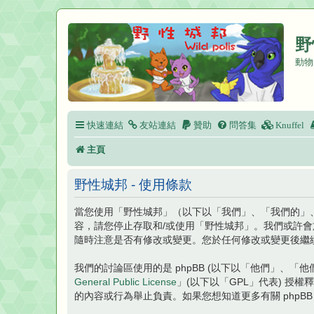
野
動物
快速連結
友站連結
贊助
問答集
Knuffel
主頁
野性城邦 - 使用條款
當您使用「野性城邦」（以下以「我們」、「我們的」、「野性
容，請您停止存取和/或使用「野性城邦」。我們或許
隨時注意是否有修改或變更。您於任何修改或變更後繼
我們的討論區使用的是 phpBB (以下以「他們」、「他們的」
General Public License
」(以下以「GPL」代表) 授
的內容或行為舉止負責。如果您想知道更多有關 phpBB