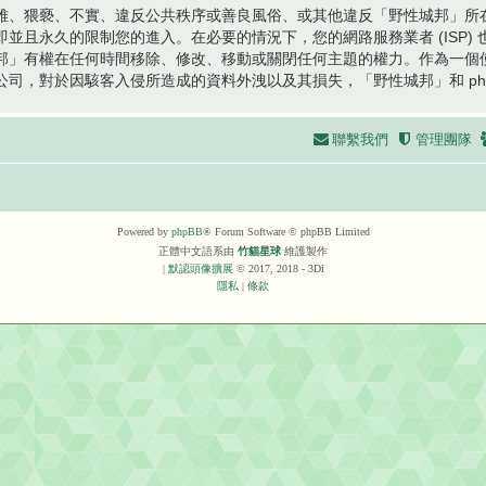
雅、猥褻、不實、違反公共秩序或善良風俗、或其他違反「野性城邦」所
且永久的限制您的進入。在必要的情況下，您的網路服務業者 (ISP) 也
邦」有權在任何時間移除、修改、移動或關閉任何主題的權力。作為一個
司，對於因駭客入侵所造成的資料外洩以及其損失，「野性城邦」和 php
聯繫我們
管理團隊
Powered by
phpBB
® Forum Software © phpBB Limited
正體中文語系由
竹貓星球
維護製作
|
默認頭像擴展
© 2017, 2018 - 3Di
隱私
|
條款