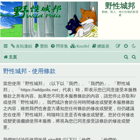
野性城邦
動物、獸人、奇幻生物的群居
處
友站連結
贊助
問答集
Knuffel
總版規
搜
主頁
尋
野性城邦 - 使用條款
當您使用「野性城邦」（以下以「我們」、「我們的」、「野性城
邦」、「https://wildpolis.net」代表）時，即表示您已同意接受本服務
條款之所有內容。如果您不同意本服務條款的內容，請您停止存取和/
或使用「野性城邦」。我們或許會於任何時間修改或變更本服務條款
之內容，雖然我們也會盡力通知您任何條款的修改或變更，但仍建議
您在使用「野性城邦」時隨時注意是否有修改或變更。您於任何修改
或變更後繼續使用本服務，將視為您已同意接受該條款的修改或變
更。
我們的討論區使用的是 phpBB (以下以「他們」、「他們的」、