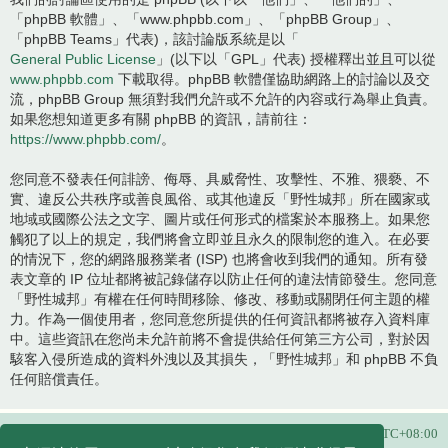
「phpBB 軟體」、「www.phpbb.com」、「phpBB Group」、
「phpBB Teams」代表)，該討論版系統是以「
General Public License
」(以下以「GPL」代表) 授權釋出並且可以從
www.phpbb.com
下載取得。phpBB 軟體僅協助網路上的討論以及交
流，phpBB Group 無須對我們允許或不允許的內容或行為舉止負責。
如果您想知道更多有關 phpBB 的資訊，請前往：
https://www.phpbb.com/
。
您同意不發表任何誹謗、侮辱、具威脅性、攻擊性、不雅、猥褻、不
實、違反公共秩序或善良風俗、或其他違反「野性城邦」所在國家或
地域或國際公法之文字、圖片或任何形式的檔案於本服務上。如果您
觸犯了以上的規定，我們將會立即並且永久的限制您的進入。在必要
的情況下，您的網路服務業者 (ISP) 也將會收到我們的通知。所有發
表文章的 IP 位址都將被記錄儲存以防止任何的違法情節發生。您同意
「野性城邦」有權在任何時間移除、修改、移動或關閉任何主題的權
力。作為一個使用者，您同意您所提供的任何資訊都將被存入資料庫
中。這些資訊在您尚未允許前將不會提供給任何第三方公司，對於因
駭客入侵所造成的資料外洩以及其損失，「野性城邦」和 phpBB 不負
任何賠償責任。
主頁
所有顯示的時間為
UTC+08:00