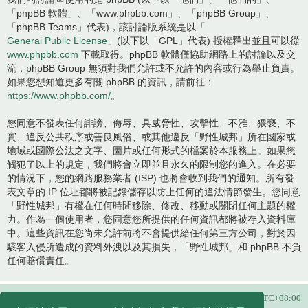
「phpBB 軟體」、「www.phpbb.com」、「phpBB Group」、
「phpBB Teams」代表)，該討論版系統是以「
General Public License
」(以下以「GPL」代表) 授權釋出並且可以從
www.phpbb.com
下載取得。phpBB 軟體僅協助網路上的討論以及交
流，phpBB Group 無須對我們允許或不允許的內容或行為舉止負責。
如果您想知道更多有關 phpBB 的資訊，請前往：
https://www.phpbb.com/
。
您同意不發表任何誹謗、侮辱、具威脅性、攻擊性、不雅、猥褻、不
實、違反公共秩序或善良風俗、或其他違反「野性城邦」所在國家或
地域或國際公法之文字、圖片或任何形式的檔案於本服務上。如果您
觸犯了以上的規定，我們將會立即並且永久的限制您的進入。在必要
的情況下，您的網路服務業者 (ISP) 也將會收到我們的通知。所有發
表文章的 IP 位址都將被記錄儲存以防止任何的違法情節發生。您同意
「野性城邦」有權在任何時間移除、修改、移動或關閉任何主題的權
力。作為一個使用者，您同意您所提供的任何資訊都將被存入資料庫
中。這些資訊在您尚未允許前將不會提供給任何第三方公司，對於因
駭客入侵所造成的資料外洩以及其損失，「野性城邦」和 phpBB 不負
任何賠償責任。
主頁
所有顯示的時間為
UTC+08:00