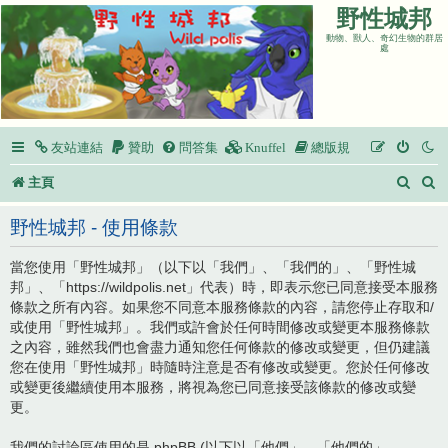
野性城邦
動物、獸人、奇幻生物的群居
處
友站連結
贊助
問答集
Knuffel
總版規
搜
主頁
尋
野性城邦 - 使用條款
當您使用「野性城邦」（以下以「我們」、「我們的」、「野性城
邦」、「https://wildpolis.net」代表）時，即表示您已同意接受本服務
條款之所有內容。如果您不同意本服務條款的內容，請您停止存取和/
或使用「野性城邦」。我們或許會於任何時間修改或變更本服務條款
之內容，雖然我們也會盡力通知您任何條款的修改或變更，但仍建議
您在使用「野性城邦」時隨時注意是否有修改或變更。您於任何修改
或變更後繼續使用本服務，將視為您已同意接受該條款的修改或變
更。
我們的討論區使用的是 phpBB (以下以「他們」、「他們的」、