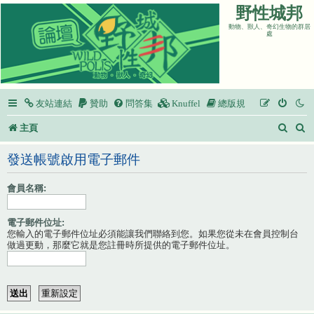
野性城邦
動物、獸人、奇幻生物的群居
處
友站連結
贊助
問答集
Knuffel
總版規
搜
主頁
尋
發送帳號啟用電子郵件
會員名稱:
電子郵件位址:
您輸入的電子郵件位址必須能讓我們聯絡到您。如果您從未在會員控制台
做過更動，那麼它就是您註冊時所提供的電子郵件位址。