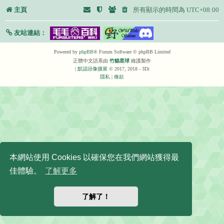
主頁
所有顯示的時間為
UTC+08:00
友站連結：
Powered by
phpBB
® Forum Software © phpBB Limited
正體中文語系由
竹貓星球
維護製作
|
默認頭像擴展
© 2017, 2018 - 3Di
隱私
|
條款
本網站使用 Cookies 以確保您在我們網站獲得最
佳體驗。
了解更多
了解了！