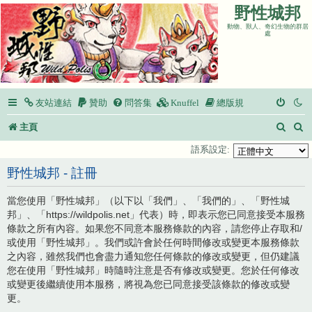
野性城邦
動物、獸人、奇幻生物的群居
處
友站連結
贊助
問答集
Knuffel
總版規
搜
主頁
尋
語系設定:
野性城邦 - 註冊
當您使用「野性城邦」（以下以「我們」、「我們的」、「野性城
邦」、「https://wildpolis.net」代表）時，即表示您已同意接受本服務
條款之所有內容。如果您不同意本服務條款的內容，請您停止存取和/
或使用「野性城邦」。我們或許會於任何時間修改或變更本服務條款
之內容，雖然我們也會盡力通知您任何條款的修改或變更，但仍建議
您在使用「野性城邦」時隨時注意是否有修改或變更。您於任何修改
或變更後繼續使用本服務，將視為您已同意接受該條款的修改或變
更。