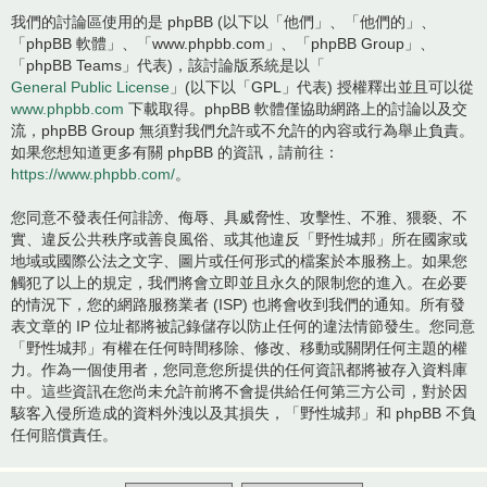
我們的討論區使用的是 phpBB (以下以「他們」、「他們的」、
「phpBB 軟體」、「www.phpbb.com」、「phpBB Group」、
「phpBB Teams」代表)，該討論版系統是以「
General Public License
」(以下以「GPL」代表) 授權釋出並且可以從
www.phpbb.com
下載取得。phpBB 軟體僅協助網路上的討論以及交
流，phpBB Group 無須對我們允許或不允許的內容或行為舉止負責。
如果您想知道更多有關 phpBB 的資訊，請前往：
https://www.phpbb.com/
。
您同意不發表任何誹謗、侮辱、具威脅性、攻擊性、不雅、猥褻、不
實、違反公共秩序或善良風俗、或其他違反「野性城邦」所在國家或
地域或國際公法之文字、圖片或任何形式的檔案於本服務上。如果您
觸犯了以上的規定，我們將會立即並且永久的限制您的進入。在必要
的情況下，您的網路服務業者 (ISP) 也將會收到我們的通知。所有發
表文章的 IP 位址都將被記錄儲存以防止任何的違法情節發生。您同意
「野性城邦」有權在任何時間移除、修改、移動或關閉任何主題的權
力。作為一個使用者，您同意您所提供的任何資訊都將被存入資料庫
中。這些資訊在您尚未允許前將不會提供給任何第三方公司，對於因
駭客入侵所造成的資料外洩以及其損失，「野性城邦」和 phpBB 不負
任何賠償責任。