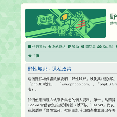
野
動物
快速連結
友站連結
贊助
問答集
Knuffel
主頁
野性城邦 - 隱私政策
這個隱私權保護政策說明「野性城邦」以及其相關網站（以下以「
「phpBB 軟體」、「www.phpbb.com」、「p
表）。
我們使用兩種方式來收集您的個人資料。第一，當瀏覽「野
Cookie 會儲存您的識別編號（以下以「user-id」代表）
在您瀏覽「野性城邦」裡的主題時自動產生並且儲存哪