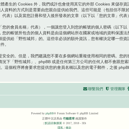
體產生的 Cookies 外，我們或許也會使用其它的外部 Cookies 
您的個人資料的方式則是需要由您親自提供給我們。這些可能是（包括但不
」代表）以及當您註冊和登入後所發表的文章（以下以「您的文章」代表
「您的會員名稱」代表），一個讓您登入到您的帳號的個人密碼（以下以
，您的帳號所包含的個人資料是由這個網站所在國家或地域的資料保護法
須提供給「野性城邦」的。這些非必須的額外資訊，您有權決定哪一些資
信件。
是安全的。但是，我們建議您不要在多個網站重複使用相同的密碼。您的
況下「野性城邦」、phpBB 或是任何第三方公司的任何人都不會跟您
功能。這個程序將會要求您提供您的會員名稱以及您的電子郵件，之後 php
聯繫我們
管理團隊
Powered by
phpBB
® Forum Software © phpBB Limited
正體中文語系由
竹貓星球
維護製作
|
默認頭像擴展
© 2017, 2018 - 3Di
隱私
|
條款