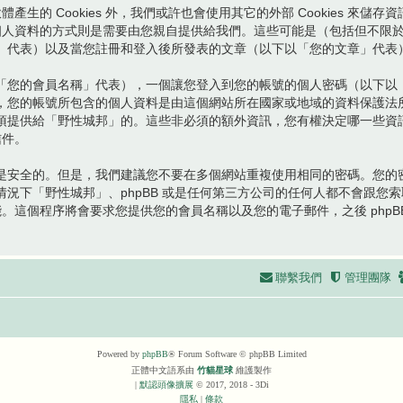
體產生的 Cookies 外，我們或許也會使用其它的外部 Cookies 
您的個人資料的方式則是需要由您親自提供給我們。這些可能是（包括但不
」代表）以及當您註冊和登入後所發表的文章（以下以「您的文章」代表
「您的會員名稱」代表），一個讓您登入到您的帳號的個人密碼（以下以
，您的帳號所包含的個人資料是由這個網站所在國家或地域的資料保護法
須提供給「野性城邦」的。這些非必須的額外資訊，您有權決定哪一些資
信件。
是安全的。但是，我們建議您不要在多個網站重複使用相同的密碼。您的
況下「野性城邦」、phpBB 或是任何第三方公司的任何人都不會跟您
功能。這個程序將會要求您提供您的會員名稱以及您的電子郵件，之後 php
聯繫我們
管理團隊
Powered by
phpBB
® Forum Software © phpBB Limited
正體中文語系由
竹貓星球
維護製作
|
默認頭像擴展
© 2017, 2018 - 3Di
隱私
|
條款