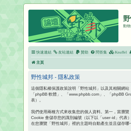
野
動物
快速連結
友站連結
贊助
問答集
Knuffel
主頁
野性城邦 - 隱私政策
這個隱私權保護政策說明「野性城邦」以及其相關網站（以下以「
「phpBB 軟體」、「www.phpbb.com」、「p
表）。
我們使用兩種方式來收集您的個人資料。第一，當瀏覽「野
Cookie 會儲存您的識別編號（以下以「user-id」代表）
在您瀏覽「野性城邦」裡的主題時自動產生並且儲存哪