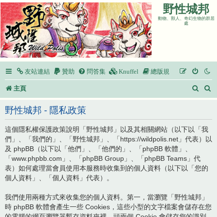
野性城邦
動物、獸人、奇幻生物的群居
處
友站連結
贊助
問答集
Knuffel
總版規
搜
主頁
尋
野性城邦 - 隱私政策
這個隱私權保護政策說明「野性城邦」以及其相關網站（以下以「我
們」、「我們的」、「野性城邦」、「https://wildpolis.net」代表）以
及 phpBB（以下以「他們」、「他們的」、「phpBB 軟體」、
「www.phpbb.com」、「phpBB Group」、「phpBB Teams」代
表）如何處理當會員使用本服務時收集到的個人資料（以下以「您的
個人資料」、「個人資料」代表）。
我們使用兩種方式來收集您的個人資料。第一，當瀏覽「野性城邦」
時 phpBB 軟體會產生一些 Cookies，這些小型的文字檔案會儲存在您
的電腦的網頁瀏覽器暫存資料夾裡。頭兩個 Cookie 會儲存您的識別