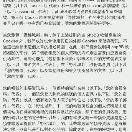
編號（以下以「user-id」代表）和一個匿名的 session 識別編號（以
下以「session-id」代表），phpBB 軟體將會自動幫您產生這些編
號。第三個 Cookie 將會在您瀏覽「野性城邦」裡的主題時自動產生
並且儲存哪一些主題已被您閱讀，讓您的瀏覽經驗變得更好。
當您瀏覽「野性城邦」時，除了上述提到的由 phpBB 軟體產生的
Cookies 外，我們或許也會使用其它的外部 Cookies 來儲存資訊。不
過這已經超出這個文章的描述範圍，在此，我們僅會說明與 phpBB 軟
體相關的部分。第二個收集您的個人資料的方式則是需要由您親自提
供給我們。這些可能是（包括但不限於）以匿名用戶的方式發表文章
（以下以「匿名文章」代表）、在「野性城邦」註冊為會員（以下以
「您的帳號」代表）以及當您註冊和登入後所發表的文章（以下以
「您的文章」代表）。
您的帳號的主要資訊為：一個獨特的識別名稱（以下以「您的會員名
稱」代表），一個讓您登入到您的帳號的個人密碼（以下以「您的密
碼」代表）以及一個有效的個人電子郵件位址（以下以「您的電子郵
件」代表）。在「野性城邦」中，您的帳號所包含的個人資料是由這
個網站所在國家或地域的資料保護法所保護。除了您的會員名稱、您
的密碼以及您的電子郵件以外，我們有權決定哪一些額外資訊是您必
須或非必須提供給「野性城邦」的。這些非必須的額外資訊，您有權
決定哪一些資訊是可以對外公開的。除此之外，在您的帳號中，您可