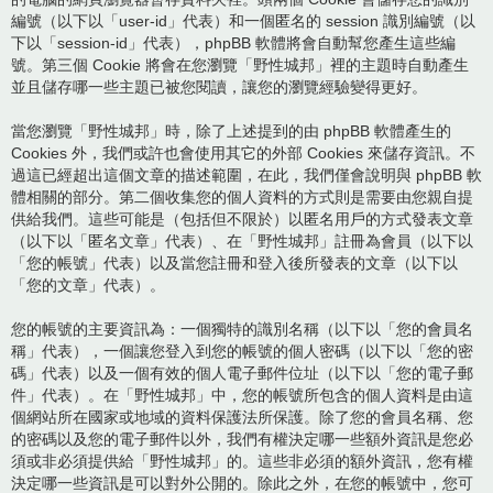
編號（以下以「user-id」代表）和一個匿名的 session 識別編號（以
下以「session-id」代表），phpBB 軟體將會自動幫您產生這些編
號。第三個 Cookie 將會在您瀏覽「野性城邦」裡的主題時自動產生
並且儲存哪一些主題已被您閱讀，讓您的瀏覽經驗變得更好。
當您瀏覽「野性城邦」時，除了上述提到的由 phpBB 軟體產生的
Cookies 外，我們或許也會使用其它的外部 Cookies 來儲存資訊。不
過這已經超出這個文章的描述範圍，在此，我們僅會說明與 phpBB 軟
體相關的部分。第二個收集您的個人資料的方式則是需要由您親自提
供給我們。這些可能是（包括但不限於）以匿名用戶的方式發表文章
（以下以「匿名文章」代表）、在「野性城邦」註冊為會員（以下以
「您的帳號」代表）以及當您註冊和登入後所發表的文章（以下以
「您的文章」代表）。
您的帳號的主要資訊為：一個獨特的識別名稱（以下以「您的會員名
稱」代表），一個讓您登入到您的帳號的個人密碼（以下以「您的密
碼」代表）以及一個有效的個人電子郵件位址（以下以「您的電子郵
件」代表）。在「野性城邦」中，您的帳號所包含的個人資料是由這
個網站所在國家或地域的資料保護法所保護。除了您的會員名稱、您
的密碼以及您的電子郵件以外，我們有權決定哪一些額外資訊是您必
須或非必須提供給「野性城邦」的。這些非必須的額外資訊，您有權
決定哪一些資訊是可以對外公開的。除此之外，在您的帳號中，您可