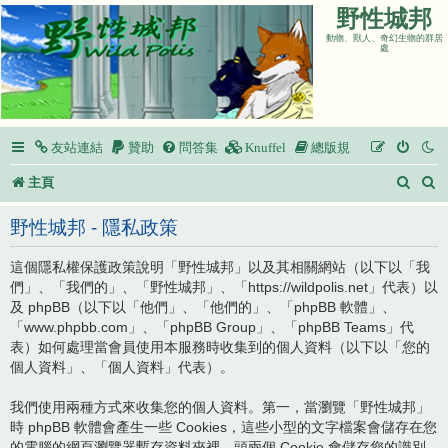
野性城邦
動物、獸人、奇幻生物的群居
處
友站連結
贊助
問答集
Knuffel
總版規
搜
主頁
尋
野性城邦 - 隱私政策
這個隱私權保護政策說明「野性城邦」以及其相關網站（以下以「我
們」、「我們的」、「野性城邦」、「https://wildpolis.net」代表）以
及 phpBB（以下以「他們」、「他們的」、「phpBB 軟體」、
「www.phpbb.com」、「phpBB Group」、「phpBB Teams」代
表）如何處理當會員使用本服務時收集到的個人資料（以下以「您的
個人資料」、「個人資料」代表）。
我們使用兩種方式來收集您的個人資料。第一，當瀏覽「野性城邦」
時 phpBB 軟體會產生一些 Cookies，這些小型的文字檔案會儲存在您
的電腦的網頁瀏覽器暫存資料夾裡。頭兩個 Cookie 會儲存您的識別