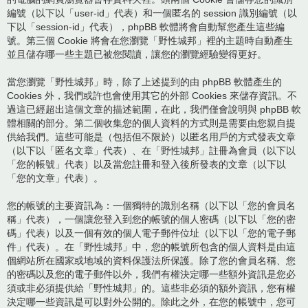
編號（以下以「user-id」代表）和一個匿名的 session 識別編號（以
下以「session-id」代表），phpBB 軟體將會自動幫您產生這些編
號。第三個 Cookie 將會在您瀏覽「野性城邦」裡的主題時自動產生
並且儲存哪一些主題已被您閱讀，讓您的瀏覽經驗變得更好。
當您瀏覽「野性城邦」時，除了上述提到的由 phpBB 軟體產生的
Cookies 外，我們或許也會使用其它的外部 Cookies 來儲存資訊。不
過這已經超出這個文章的描述範圍，在此，我們僅會說明與 phpBB 軟
體相關的部分。第二個收集您的個人資料的方式則是需要由您親自提
供給我們。這些可能是（包括但不限於）以匿名用戶的方式發表文章
（以下以「匿名文章」代表）、在「野性城邦」註冊為會員（以下以
「您的帳號」代表）以及當您註冊和登入後所發表的文章（以下以
「您的文章」代表）。
您的帳號的主要資訊為：一個獨特的識別名稱（以下以「您的會員名
稱」代表），一個讓您登入到您的帳號的個人密碼（以下以「您的密
碼」代表）以及一個有效的個人電子郵件位址（以下以「您的電子郵
件」代表）。在「野性城邦」中，您的帳號所包含的個人資料是由這
個網站所在國家或地域的資料保護法所保護。除了您的會員名稱、您
的密碼以及您的電子郵件以外，我們有權決定哪一些額外資訊是您必
須或非必須提供給「野性城邦」的。這些非必須的額外資訊，您有權
決定哪一些資訊是可以對外公開的。除此之外，在您的帳號中，您可