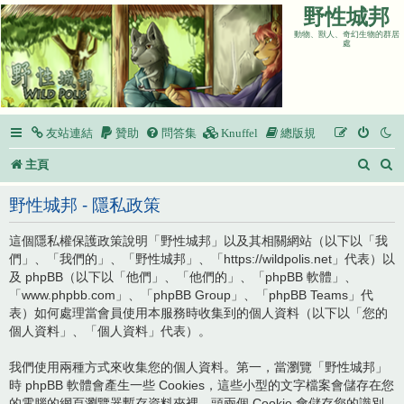
野性城邦
動物、獸人、奇幻生物的群居
處
友站連結
贊助
問答集
Knuffel
總版規
搜
主頁
尋
野性城邦 - 隱私政策
這個隱私權保護政策說明「野性城邦」以及其相關網站（以下以「我
們」、「我們的」、「野性城邦」、「https://wildpolis.net」代表）以
及 phpBB（以下以「他們」、「他們的」、「phpBB 軟體」、
「www.phpbb.com」、「phpBB Group」、「phpBB Teams」代
表）如何處理當會員使用本服務時收集到的個人資料（以下以「您的
個人資料」、「個人資料」代表）。
我們使用兩種方式來收集您的個人資料。第一，當瀏覽「野性城邦」
時 phpBB 軟體會產生一些 Cookies，這些小型的文字檔案會儲存在您
的電腦的網頁瀏覽器暫存資料夾裡。頭兩個 Cookie 會儲存您的識別