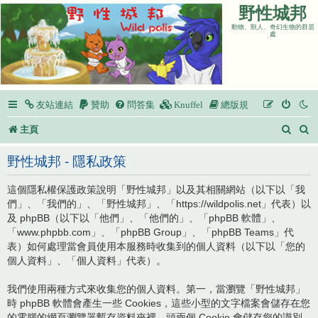
野性城邦
動物、獸人、奇幻生物的群居
處
友站連結
贊助
問答集
Knuffel
總版規
搜
主頁
尋
野性城邦 - 隱私政策
這個隱私權保護政策說明「野性城邦」以及其相關網站（以下以「我
們」、「我們的」、「野性城邦」、「https://wildpolis.net」代表）以
及 phpBB（以下以「他們」、「他們的」、「phpBB 軟體」、
「www.phpbb.com」、「phpBB Group」、「phpBB Teams」代
表）如何處理當會員使用本服務時收集到的個人資料（以下以「您的
個人資料」、「個人資料」代表）。
我們使用兩種方式來收集您的個人資料。第一，當瀏覽「野性城邦」
時 phpBB 軟體會產生一些 Cookies，這些小型的文字檔案會儲存在您
的電腦的網頁瀏覽器暫存資料夾裡。頭兩個 Cookie 會儲存您的識別