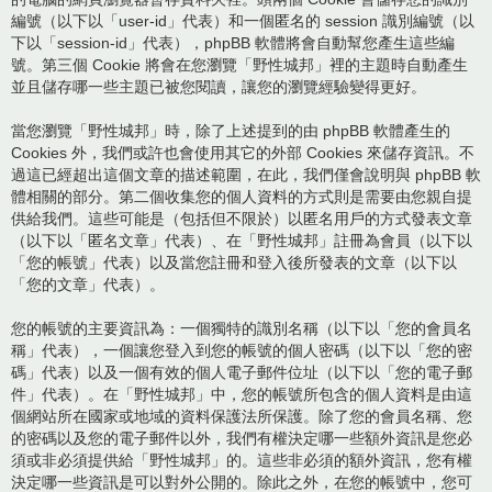
編號（以下以「user-id」代表）和一個匿名的 session 識別編號（以
下以「session-id」代表），phpBB 軟體將會自動幫您產生這些編
號。第三個 Cookie 將會在您瀏覽「野性城邦」裡的主題時自動產生
並且儲存哪一些主題已被您閱讀，讓您的瀏覽經驗變得更好。
當您瀏覽「野性城邦」時，除了上述提到的由 phpBB 軟體產生的
Cookies 外，我們或許也會使用其它的外部 Cookies 來儲存資訊。不
過這已經超出這個文章的描述範圍，在此，我們僅會說明與 phpBB 軟
體相關的部分。第二個收集您的個人資料的方式則是需要由您親自提
供給我們。這些可能是（包括但不限於）以匿名用戶的方式發表文章
（以下以「匿名文章」代表）、在「野性城邦」註冊為會員（以下以
「您的帳號」代表）以及當您註冊和登入後所發表的文章（以下以
「您的文章」代表）。
您的帳號的主要資訊為：一個獨特的識別名稱（以下以「您的會員名
稱」代表），一個讓您登入到您的帳號的個人密碼（以下以「您的密
碼」代表）以及一個有效的個人電子郵件位址（以下以「您的電子郵
件」代表）。在「野性城邦」中，您的帳號所包含的個人資料是由這
個網站所在國家或地域的資料保護法所保護。除了您的會員名稱、您
的密碼以及您的電子郵件以外，我們有權決定哪一些額外資訊是您必
須或非必須提供給「野性城邦」的。這些非必須的額外資訊，您有權
決定哪一些資訊是可以對外公開的。除此之外，在您的帳號中，您可