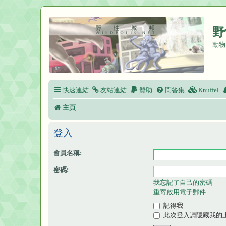
野
動物
快速連結
友站連結
贊助
問答集
Knuffel
主頁
登入
會員名稱:
密碼:
我忘記了自己的密碼
重寄啟用電子郵件
記得我
此次登入請隱藏我的