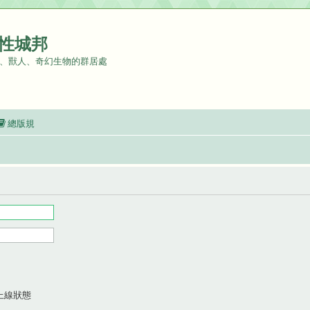
性城邦
、獸人、奇幻生物的群居處
總版規
上線狀態