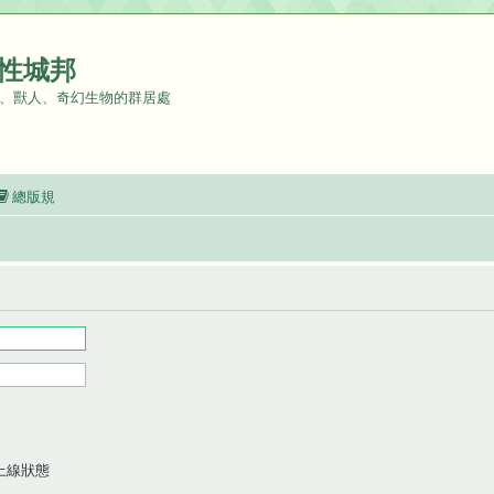
性城邦
、獸人、奇幻生物的群居處
總版規
上線狀態