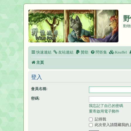
野
動物
快速連結
友站連結
贊助
問答集
Knuffel
主頁
登入
會員名稱:
密碼:
我忘記了自己的密碼
重寄啟用電子郵件
記得我
此次登入請隱藏我的