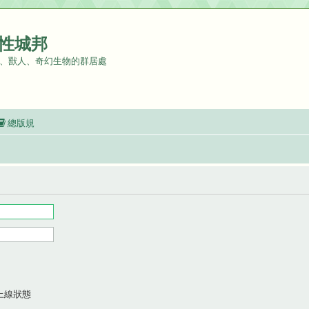
性城邦
、獸人、奇幻生物的群居處
總版規
上線狀態