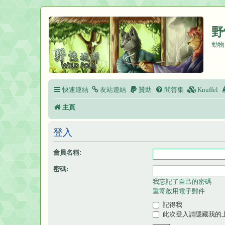
野
動物
快速連結
友站連結
贊助
問答集
Knuffel
主頁
登入
會員名稱:
密碼:
我忘記了自己的密碼
重寄啟用電子郵件
記得我
此次登入請隱藏我的