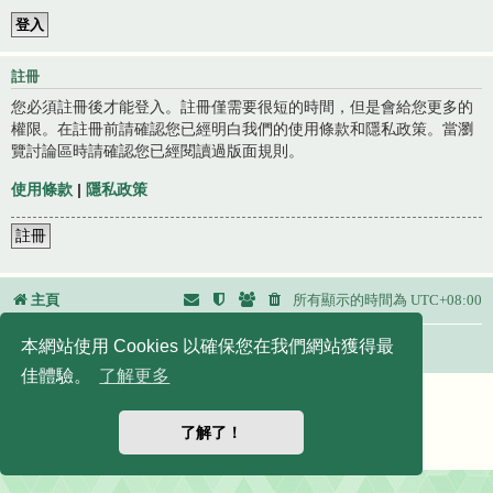
註冊
您必須註冊後才能登入。註冊僅需要很短的時間，但是會給您更多的
權限。在註冊前請確認您已經明白我們的使用條款和隱私政策。當瀏
覽討論區時請確認您已經閱讀過版面規則。
使用條款
|
隱私政策
註冊
主頁
所有顯示的時間為
UTC+08:00
本網站使用 Cookies 以確保您在我們網站獲得最
友站連結：
佳體驗。
了解更多
Powered by
phpBB
® Forum Software © phpBB Limited
正體中文語系由
竹貓星球
維護製作
了解了！
|
默認頭像擴展
© 2017, 2018 - 3Di
隱私
|
條款