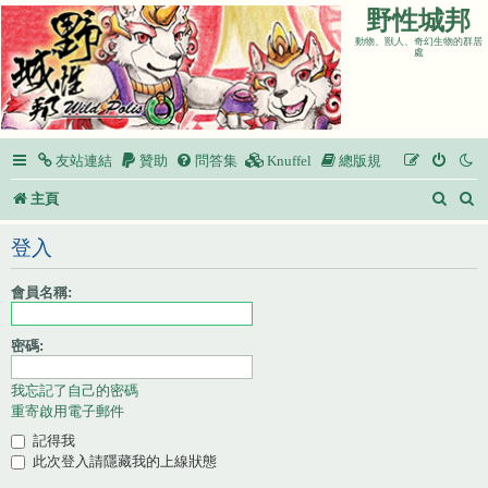
野性城邦
動物、獸人、奇幻生物的群居
處
友站連結
贊助
問答集
Knuffel
總版規
搜
主頁
尋
登入
會員名稱:
密碼:
我忘記了自己的密碼
重寄啟用電子郵件
記得我
此次登入請隱藏我的上線狀態