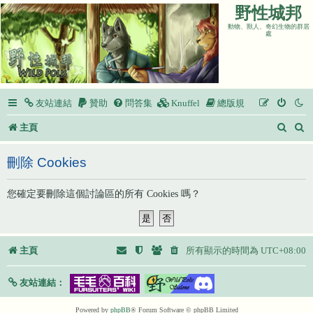
野性城邦
動物、獸人、奇幻生物的群居
處
友站連結
贊助
問答集
Knuffel
總版規
搜
主頁
尋
刪除 Cookies
您確定要刪除這個討論區的所有 Cookies 嗎？
主頁
所有顯示的時間為
UTC+08:00
友站連結：
Powered by
phpBB
® Forum Software © phpBB Limited