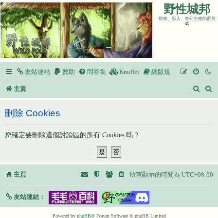
野性城邦
動物、獸人、奇幻生物的群居
處
友站連結
贊助
問答集
Knuffel
總版規
搜
主頁
尋
刪除 Cookies
您確定要刪除這個討論區的所有 Cookies 嗎？
主頁
所有顯示的時間為
UTC+08:00
友站連結：
Powered by
phpBB
® Forum Software © phpBB Limited