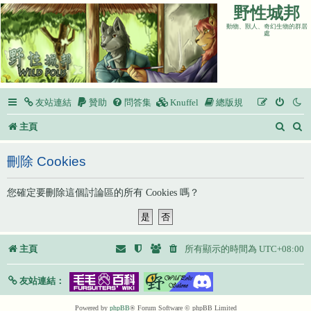
野性城邦
動物、獸人、奇幻生物的群居
處
友站連結
贊助
問答集
Knuffel
總版規
搜
主頁
尋
刪除 Cookies
您確定要刪除這個討論區的所有 Cookies 嗎？
主頁
所有顯示的時間為
UTC+08:00
友站連結：
Powered by
phpBB
® Forum Software © phpBB Limited