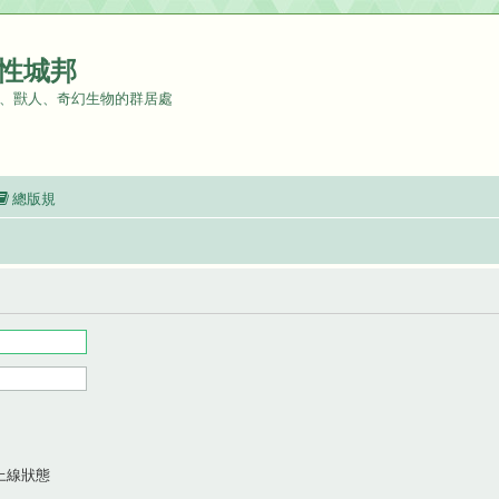
性城邦
、獸人、奇幻生物的群居處
總版規
上線狀態