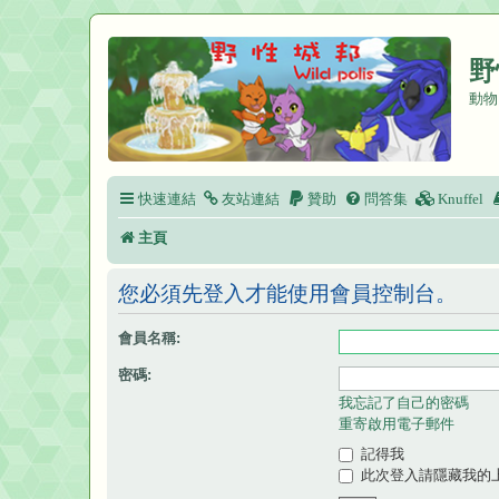
野
動物
快速連結
友站連結
贊助
問答集
Knuffel
主頁
您必須先登入才能使用會員控制台。
會員名稱:
密碼:
我忘記了自己的密碼
重寄啟用電子郵件
記得我
此次登入請隱藏我的