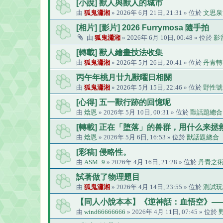
[小說] 獸人與獸人的城市
由
狐鬼瀟湘
» 2026年 6月 21日, 21:31 » 位於
文思泉
[相片] [影片] 2026 Furrymosa 隨手拍
由
狐鬼瀟湘
» 2026年 6月 10日, 00:48 » 位於
影
[轉載] 獸人繪畫技法收集
由
狐鬼瀟湘
» 2026年 5月 26日, 20:41 » 位於
丹青轉
丙午年桃月廿九獸曜日相關
由
狐鬼瀟湘
» 2026年 5月 15日, 22:46 » 位於
野性號
[心得] 五一獸行跡的回憶呢
由
焓恩
» 2026年 5月 10日, 00:31 » 位於
獸話題總合
[轉載] 正在「堕落」的兽群，用什么来拯
由
焓恩
» 2026年 5月 6日, 16:53 » 位於
獸話題總合
[彩稿] 侵略性。
由
ASM_9
» 2026年 4月 16日, 21:28 » 位於
丹青之
試著做了物理題目
由
狐鬼瀟湘
» 2026年 4月 14日, 23:55 » 位於
測試玩
【同人小說本本】《逆神話：血悟空》—
由
wind66666666
» 2026年 4月 11日, 07:45 » 位於