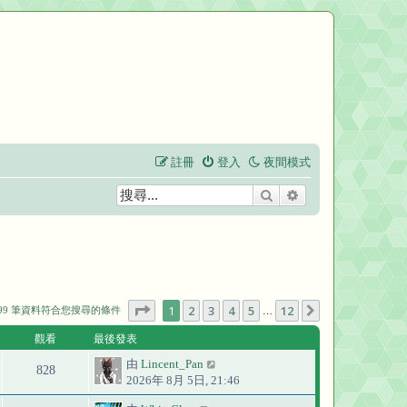
註冊
登入
夜間模式
搜尋
進階搜尋
第
1
頁 (共
12
頁)
1
2
3
4
5
12
下一頁
299 筆資料符合您搜尋的條件
…
觀看
最後發表
由
Lincent_Pan
828
2026年 8月 5日, 21:46