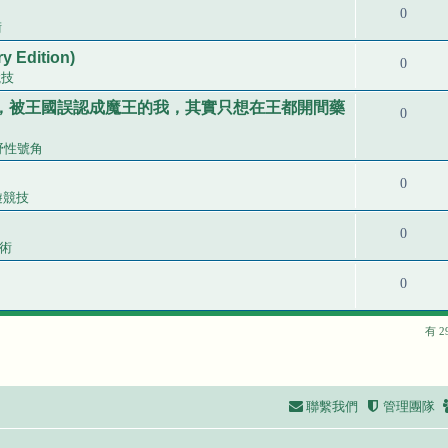
0
術
y Edition)
0
競技
，被王國誤認成魔王的我，其實只想在王都開間藥
0
野性號角
0
遊競技
0
術
0
有 
聯繫我們
管理團隊