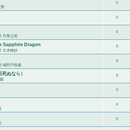
0
泉湧
0
0
位於
丹青之術
the Sapphire Dragon
0
位於
文本轉抄
0
位於
城邦戶政處
日死ぬなら）
0
園
0
0
處
0
術