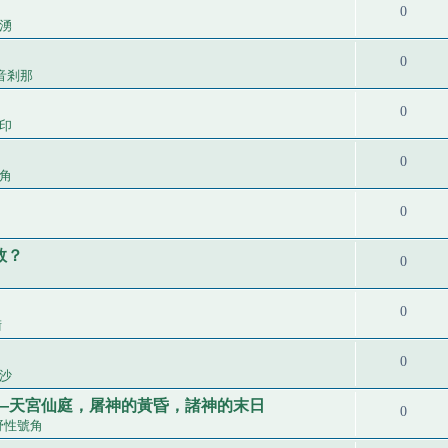
0
湧
0
音剎那
0
印
0
角
0
救？
0
0
術
0
沙
—天宮仙庭，屠神的黃昏，諸神的末日
0
野性號角