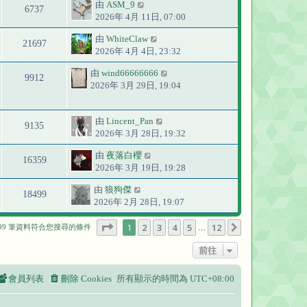
由
ASM_9
6737
2026年 4月 11日, 07:00
由
WhiteClaw
21697
2026年 4月 4日, 23:32
由
wind66666666
9912
2026年 3月 29日, 19:04
由
Lincent_Pan
9135
2026年 3月 28日, 19:32
由
夜落白櫻
16359
2026年 3月 19日, 19:28
由
狼狗傑
18499
2026年 2月 28日, 19:07
第
1
頁 (共
12
頁)
1
2
3
4
5
12
下一頁
299 筆資料符合您搜尋的條件
…
前往
會員列表
刪除 Cookies
所有顯示的時間為
UTC+08:00