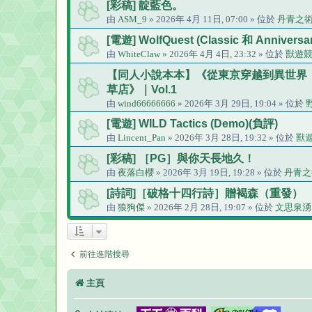
[彩稿] 靛藍色。
由
ASM_9
» 2026年 4月 11日, 07:00 » 位於
丹青之
[電遊] WolfQuest (Classic 和 Anniversar
由
WhiteClaw
» 2026年 4月 4日, 23:32 » 位於
獸遊
【同人小說本本】《從東京穿越到異世界
草店》｜Vol.1
由
wind66666666
» 2026年 3月 29日, 19:04 » 位於
[電遊] WILD Tactics (Demo)(負評)
由
Lincent_Pan
» 2026年 3月 28日, 19:32 » 位於
獸
[彩稿] ［PG］與你天長地久！
由
夜落白櫻
» 2026年 3月 19日, 19:28 » 位於
丹青之
[詩詞]［破格十四行詩］贈褐森（重發）
由
狼狗傑
» 2026年 2月 28日, 19:07 » 位於
文思泉湧
前往進階搜尋
主頁