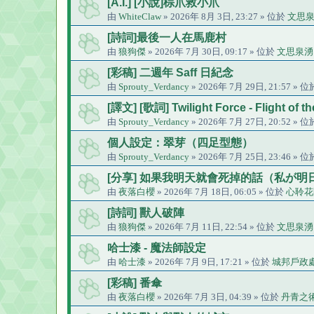
[A.I.] [小說]棕爪救小爪
由
WhiteClaw
» 2026年 8月 3日, 23:27 » 位於
文思
[詩詞]最後一人在馬鹿村
由
狼狗傑
» 2026年 7月 30日, 09:17 » 位於
文思泉湧
[彩稿] 二週年 Saff 日紀念
由
Sprouty_Verdancy
» 2026年 7月 29日, 21:57 » 
[譯文] [歌詞] Twilight Force - Flight of 
由
Sprouty_Verdancy
» 2026年 7月 27日, 20:52 » 
個人設定：翠芽（四足型態）
由
Sprouty_Verdancy
» 2026年 7月 25日, 23:46 » 
[分享] 如果我明天就會死掉的話（私が明
由
夜落白櫻
» 2026年 7月 18日, 06:05 » 位於
心聆花
[詩詞] 獸人破陣
由
狼狗傑
» 2026年 7月 11日, 22:54 » 位於
文思泉湧
哈士漆 - 魔法師設定
由
哈士漆
» 2026年 7月 9日, 17:21 » 位於
城邦戶政
[彩稿] 番傘
由
夜落白櫻
» 2026年 7月 3日, 04:39 » 位於
丹青之