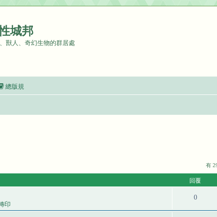
性城邦
、獸人、奇幻生物的群居處
總版規
有 
回覆
0
轉印