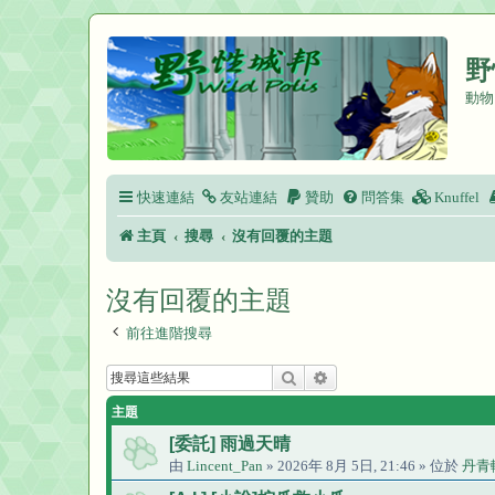
野
動物
快速連結
友站連結
贊助
問答集
Knuffel
主頁
搜尋
沒有回覆的主題
沒有回覆的主題
前往進階搜尋
搜尋
進階搜尋
主題
[委託] 雨過天晴
由
Lincent_Pan
» 2026年 8月 5日, 21:46 » 位於
丹青