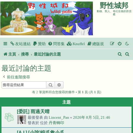
野性城邦
動物、獸人、奇幻生物的群居
處
友站連結
贊助
問答集
Knuffel
總版規
搜
主頁
搜尋
最近討論的主題
尋
最近討論的主題
前往進階搜尋
搜尋
進階搜尋
有 2 筆資料符合您搜尋的條件 • 第
1
頁 (共
1
頁)
主題
[委託] 雨過天晴
最後發表 由
Lincent_Pan
«
2026年 8月 5日, 21:46
發表於 位於
丹青轉印
[A.I.] [小說]棕爪救小爪