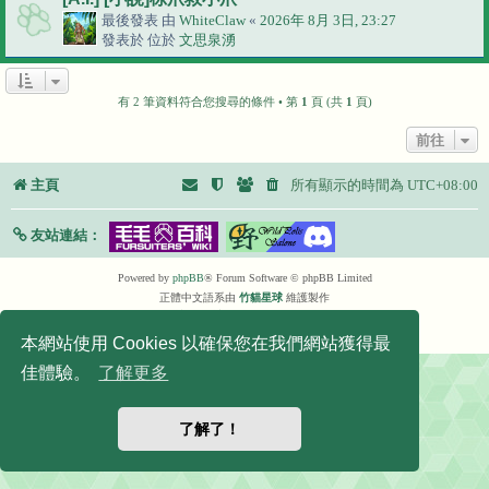
最後發表 由
WhiteClaw
«
2026年 8月 3日, 23:27
發表於 位於
文思泉湧
有 2 筆資料符合您搜尋的條件 • 第
1
頁 (共
1
頁)
前往
主頁
所有顯示的時間為
UTC+08:00
友站連結：
Powered by
phpBB
® Forum Software © phpBB Limited
正體中文語系由
竹貓星球
維護製作
|
默認頭像擴展
© 2017, 2018 - 3Di
隱私
|
條款
本網站使用 Cookies 以確保您在我們網站獲得最
佳體驗。
了解更多
了解了！